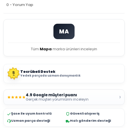
0 - Yorum Yap
MA
Tüm
Mapa
marka ürünleri inceleyin
Tecrübeli Destek
8
Yedek parçada uzman danışmanlık
YIL
4.9 Google müşteri puanı
›
Gerçek müşteri yorumlarını inceleyin
Şase ile uyum kontrolü
Güvenli alışveriş
Uzman parça desteği
Hızlı gönderim desteği