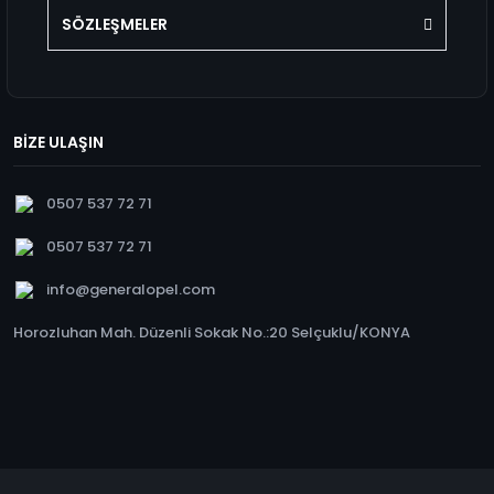
SÖZLEŞMELER
BİZE ULAŞIN
0507 537 72 71
0507 537 72 71
info@generalopel.com
Horozluhan Mah. Düzenli Sokak No.:20 Selçuklu/KONYA