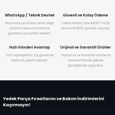
WhatsApp / Teknik Destek
Güvenli ve Kolay Ödeme
Aracınıza uyumdan emin değil
Taksit imkanı, Havale/EFT ve 3D
misiniz? Şase numaranızı
Secure ile %100 güvenli alışveriş.
gönderin, biz kontrol edelim.
Hızlı Gönderi Avantajı
Orijinal ve Garantili Ürünler
Tüm siparişleriniz 2 İş gününde
Orijinal ve ve Garantili ürünler ile
teslimat yapılmaktadır.
adınıza faturalı şekilde
gönderimler yapıyoruz.
Yedek Parça Fırsatlarını ve Bakım İndirimlerini
Kaçırmayın!