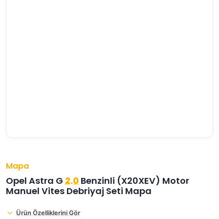
›
›
›
O
C
P
Beni
Şifremi
CHEVROLET
OPEL
PEUGEOT
hatırla
unuttum
Giriş Yap
›
›
›
M
C
D
Yeni Hesap
MOTOR
CİTROEN
DS
Oluştur
YAĞI
›
›
›
K
Ş
A
KOMPLE
ŞANZIMANLAR
AKÜ
MOTOR
Mapa
Opel Astra G
2.0
Benzinli (X20XEV) Motor
Manuel Vites Debriyaj Seti Mapa
Ürün Özelliklerini Gör