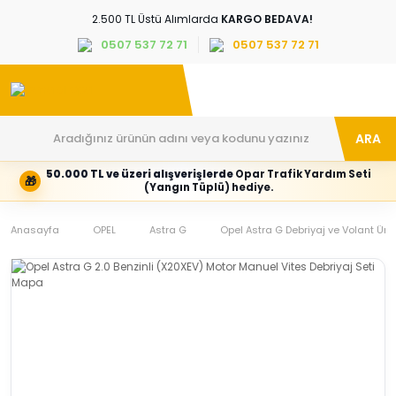
2.500 TL Üstü Alımlarda
KARGO BEDAVA!
0507 537 72 71
0507 537 72 71
ARA
50.000 TL ve üzeri alışverişlerde
Opar Trafik Yardım Seti
🎁
Hesabım
Kategoriler
(Yangın Tüplü) hediye.
Giriş
Marka,
yapın
araç
Anasayfa
veya
ve
OPEL
Astra G
Opel Astra G Debriyaj ve Volant Ürün
yeni
parça
hesap
grubunu
oluşturun
seçin
Tüm Kategoriler
E-posta adresi
Şifre