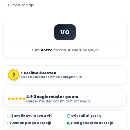
0 - Yorum Yap
VO
Tüm
Votto
marka ürünleri inceleyin
Tecrübeli Destek
8
Yedek parçada uzman danışmanlık
YIL
4.9 Google müşteri puanı
›
Gerçek müşteri yorumlarını inceleyin
Şase ile uyum kontrolü
Güvenli alışveriş
Uzman parça desteği
Hızlı gönderim desteği