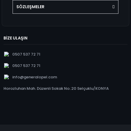
SÖZLEŞMELER
BİZE ULAŞIN
0507 537 72 71
0507 537 72 71
info@generalopel.com
Horozluhan Mah. Düzenli Sokak No.:20 Selçuklu/KONYA