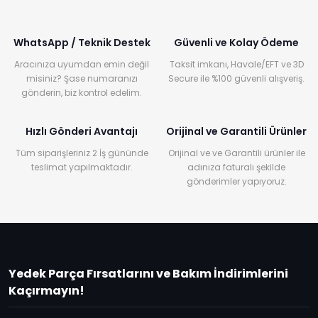
WhatsApp / Teknik Destek
Güvenli ve Kolay Ödeme
Aracınıza uyumdan emin değil
Taksit imkanı, Havale/EFT ve 3D
misiniz? Şase numaranızı
Secure ile %100 güvenli alışveriş.
gönderin, biz kontrol edelim.
Hızlı Gönderi Avantajı
Orijinal ve Garantili Ürünler
Tüm siparişleriniz 2 İş gününde
Orijinal ve ve Garantili ürünler ile
teslimat yapılmaktadır.
adınıza faturalı şekilde
gönderimler yapıyoruz.
Yedek Parça Fırsatlarını ve Bakım İndirimlerini
Kaçırmayın!