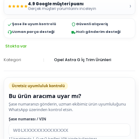
4.9 Google müşteri puanı
›
Gerçek müşteri yorumlarını inceleyin
Şase ile uyum kontrolü
Güvenli alışveriş
Uzman parça desteği
Hızlı gönderim desteği
Stokta var
Kategori
Opel Astra G İç Trim Ürünleri
Ücretsiz uyumluluk kontrolü
Bu ürün aracıma uyar mı?
SEPETE
Şase numaranızı gönderin, uzman ekibimiz ürün uyumluluğunu
WhatsApp üzerinden kontrol etsin.
EKLE
HEMEN
Şase numarası / VIN
AL
17 karakterdir. I, O ve Q harfleri VIN içinde kullanılmaz.