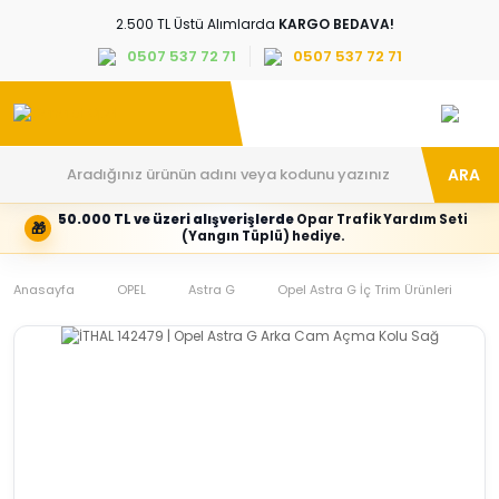
2.500 TL Üstü Alımlarda
KARGO BEDAVA!
0507 537 72 71
0507 537 72 71
ARA
50.000 TL ve üzeri alışverişlerde
Opar Trafik Yardım Seti
🎁
Hesabım
Kategoriler
(Yangın Tüplü) hediye.
Giriş
Marka,
yapın
araç
Anasayfa
veya
ve
OPEL
Astra G
Opel Astra G İç Trim Ürünleri
yeni
parça
hesap
grubunu
oluşturun
seçin
Tüm Kategoriler
E-posta adresi
Şifre