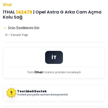
İthal
İTHAL
142479
| Opel Astra G Arka Cam Açma
Kolu Sağ
Ürün Özelliklerini Gör
0 - Yorum Yap
İT
Tüm
İthal
marka ürünleri inceleyin
Tecrübeli Destek
8
Yedek parçada uzman danışmanlık
YIL