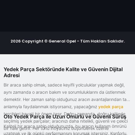
2026 Copyright © General Opel - Tüm Hakları Saklıdır.
Yedek Parça Sektöründe Kalite ve Güvenin Dijital
Adresi
Bir araca sahip olmak, sadece keyifli yolculuklar yapmak değil,
aynı zamanda o aracın bakım ve sorumluluklarını da üstlenmek
demektir. Her zaman sahip olduğunuz aracın avantajlarından tam
anlamıyla faydalanmak istiyorsanız, yapacağınız
yedek parça
tercihleri hayati bir önem taşır. Doğru zamanda, doğru kalitede
Oto Yedek Parça ile Uzun Ömürlü ve Güvenli Sürüş
seçilmiş yedek parçalar; aracınızı daha nitelikli, güvenli ve çekici
Kaliteli bir araca sahip olduğunuzda, bu aracın kullanım ömrünü
bir hale getirir. Her türlü ihtiyacınız düşünülerek özenle
uzatmak ve ilk günkü performansını korumak istersiniz. Konforlu,