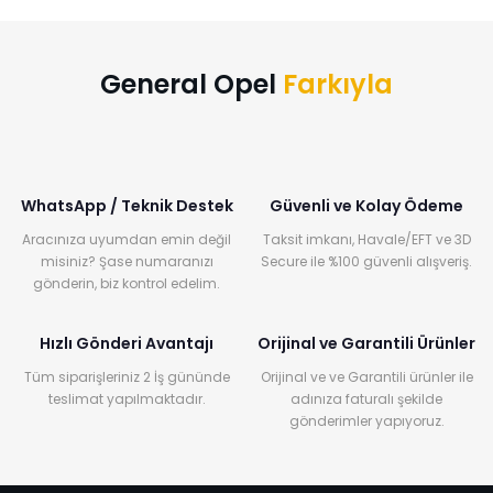
General Opel
Farkıyla
WhatsApp / Teknik Destek
Güvenli ve Kolay Ödeme
Aracınıza uyumdan emin değil
Taksit imkanı, Havale/EFT ve 3D
misiniz? Şase numaranızı
Secure ile %100 güvenli alışveriş.
gönderin, biz kontrol edelim.
Hızlı Gönderi Avantajı
Orijinal ve Garantili Ürünler
Tüm siparişleriniz 2 İş gününde
Orijinal ve ve Garantili ürünler ile
teslimat yapılmaktadır.
adınıza faturalı şekilde
gönderimler yapıyoruz.