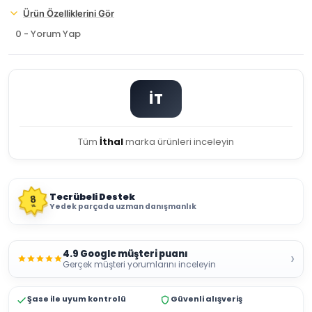
Ürün Özelliklerini Gör
0 - Yorum Yap
İT
Tüm
İthal
marka ürünleri inceleyin
Tecrübeli Destek
8
Yedek parçada uzman danışmanlık
YIL
4.9 Google müşteri puanı
›
Gerçek müşteri yorumlarını inceleyin
Şase ile uyum kontrolü
Güvenli alışveriş