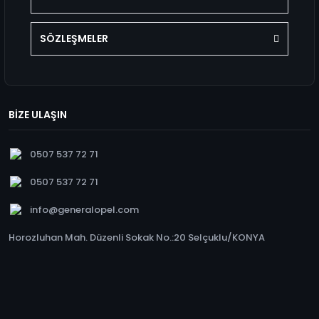
SÖZLEŞMELER
BİZE ULAŞIN
0507 537 72 71
0507 537 72 71
info@generalopel.com
Horozluhan Mah. Düzenli Sokak No.:20 Selçuklu/KONYA