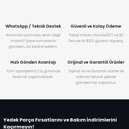
WhatsApp / Teknik Destek
Güvenli ve Kolay Ödeme
Aracınıza uyumdan emin değil
Taksit imkanı, Havale/EFT ve 3D
misiniz? Şase numaranızı
Secure ile %100 güvenli alışveriş.
gönderin, biz kontrol edelim.
Hızlı Gönderi Avantajı
Orijinal ve Garantili Ürünler
Tüm siparişleriniz 2 İş gününde
Orijinal ve ve Garantili ürünler ile
teslimat yapılmaktadır.
adınıza faturalı şekilde
gönderimler yapıyoruz.
Yedek Parça Fırsatlarını ve Bakım İndirimlerini
Kaçırmayın!