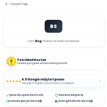
0 - Yorum Yap
BS
Tüm
Bsg
marka ürünleri inceleyin
Tecrübeli Destek
8
Yedek parçada uzman danışmanlık
YIL
4.9 Google müşteri puanı
›
Gerçek müşteri yorumlarını inceleyin
Şase ile uyum kontrolü
Güvenli alışveriş
Uzman parça desteği
Hızlı gönderim desteği