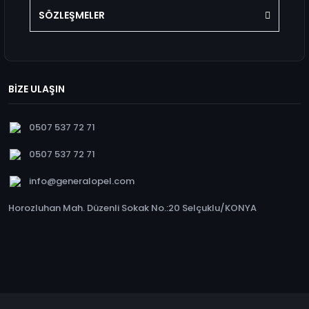
SÖZLEŞMELER
BİZE ULAŞIN
0507 537 72 71
0507 537 72 71
info@generalopel.com
Horozluhan Mah. Düzenli Sokak No.:20 Selçuklu/KONYA