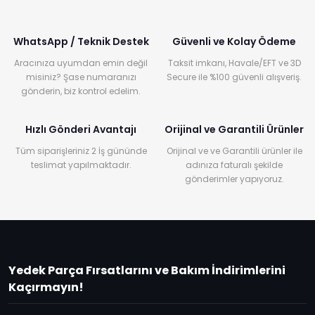
WhatsApp / Teknik Destek
Güvenli ve Kolay Ödeme
Aracınıza uyumdan emin değil
Taksit imkanı, Havale/EFT ve 3D
misiniz? Şase numaranızı
Secure ile %100 güvenli alışveriş.
gönderin, biz kontrol edelim.
Hızlı Gönderi Avantajı
Orijinal ve Garantili Ürünler
Tüm siparişleriniz 2 İş gününde
Orijinal ve ve Garantili ürünler ile
teslimat yapılmaktadır.
adınıza faturalı şekilde
gönderimler yapıyoruz.
Yedek Parça Fırsatlarını ve Bakım İndirimlerini
Kaçırmayın!