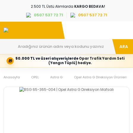
2.500 TL Üstü Alımlarda
KARGO BEDAVA!
0507 537 72 71
0507 537 72 71
ARA
50.000 TL ve üzeri alışverişlerde
Opar Trafik Yardım Seti
🎁
Hesabım
Kategoriler
(Yangın Tüplü) hediye.
Giriş
Marka,
yapın
araç
Anasayfa
veya
ve
OPEL
Astra G
Opel Astra G Direksiyon Ürünleri
yeni
parça
hesap
grubunu
oluşturun
seçin
Tüm Kategoriler
E-posta adresi
Şifre