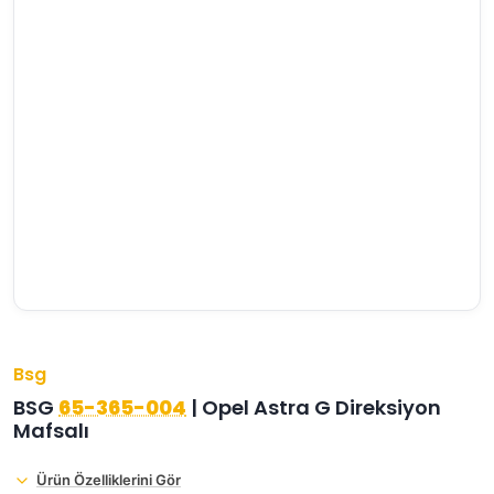
›
›
›
O
C
P
Beni
Şifremi
CHEVROLET
OPEL
PEUGEOT
hatırla
unuttum
Giriş Yap
›
›
›
M
C
D
Yeni Hesap
MOTOR
CİTROEN
DS
Oluştur
YAĞI
›
›
›
K
Ş
A
KOMPLE
ŞANZIMANLAR
AKÜ
MOTOR
Bsg
BSG
65-365-004
| Opel Astra G Direksiyon
Mafsalı
Ürün Özelliklerini Gör