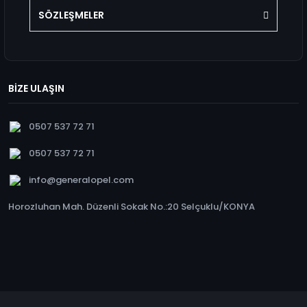
SÖZLEŞMELER
BİZE ULAŞIN
0507 537 72 71
0507 537 72 71
info@generalopel.com
Horozluhan Mah. Düzenli Sokak No.:20 Selçuklu/KONYA