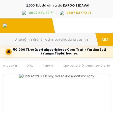
2.500 TL Üstü Alımlarda
KARGO BEDAVA!
0507 537 72 71
0507 537 72 71
ARA
50.000 TL ve üzeri alışverişlerde
Opar Trafik Yardım Seti
🎁
Hesabım
Kategoriler
(Yangın Tüplü) hediye.
Giriş
Marka,
yapın
araç
Anasayfa
veya
ve
OPEL
Astra G
Opel Astra G Ön Amortisör Ürünleri
yeni
parça
hesap
grubunu
oluşturun
seçin
Tüm Kategoriler
E-posta adresi
Şifre