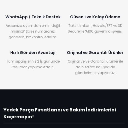
WhatsApp / Teknik Destek
Güvenli ve Kolay Ödeme
Aracınıza uyumdan emin değil
Taksit imkanı, Havale/EFT ve 3D
misiniz? Şase numaranızı
Secure ile %100 güvenli alışveriş.
gönderin, biz kontrol edelim.
Hızlı Gönderi Avantajı
Orijinal ve Garantili Ürünler
Tüm siparişleriniz 2 İş gününde
Orijinal ve ve Garantili ürünler ile
teslimat yapılmaktadır.
adınıza faturalı şekilde
gönderimler yapıyoruz.
Yedek Parça Fırsatlarını ve Bakım İndirimlerini
Kaçırmayın!