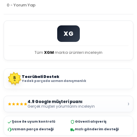
0 - Yorum Yap
XG
Tüm
XGM
marka ürünleri inceleyin
Tecrübeli Destek
8
Yedek parçada uzman danışmanlık
YIL
4.9 Google müşteri puanı
›
Gerçek müşteri yorumlarını inceleyin
Şase ile uyum kontrolü
Güvenli alışveriş
Uzman parça desteği
Hızlı gönderim desteği