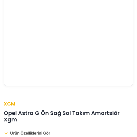
›
›
›
O
C
P
Beni
Şifremi
CHEVROLET
OPEL
PEUGEOT
hatırla
unuttum
Giriş Yap
›
›
›
M
C
D
Yeni Hesap
MOTOR
CİTROEN
DS
Oluştur
YAĞI
›
›
›
K
Ş
A
KOMPLE
ŞANZIMANLAR
AKÜ
MOTOR
XGM
Opel Astra G Ön Sağ Sol Takım Amortsiör
Xgm
Ürün Özelliklerini Gör