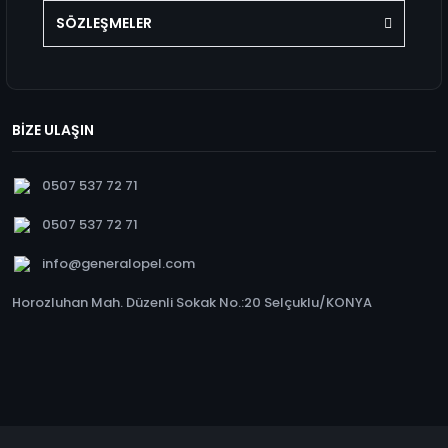
SÖZLEŞMELER
BİZE ULAŞIN
0507 537 72 71
0507 537 72 71
info@generalopel.com
Horozluhan Mah. Düzenli Sokak No.:20 Selçuklu/KONYA