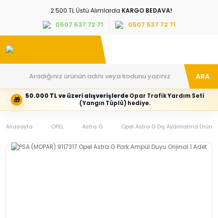
2.500 TL Üstü Alımlarda
KARGO BEDAVA!
0507 537 72 71
0507 537 72 71
ARA
50.000 TL ve üzeri alışverişlerde
Opar Trafik Yardım Seti
🎁
Hesabım
Kategoriler
(Yangın Tüplü) hediye.
Giriş
Marka,
yapın
araç
Anasayfa
veya
ve
OPEL
Astra G
Opel Astra G Dış Aydınlatma Ürünler
yeni
parça
hesap
grubunu
oluşturun
seçin
Tüm Kategoriler
E-posta adresi
Şifre