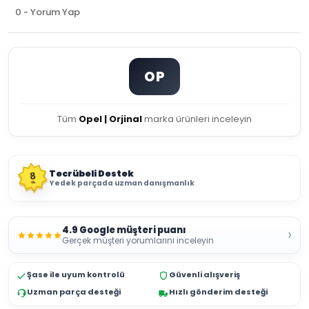
0 - Yorum Yap
OP
Tüm
Opel | Orjinal
marka ürünleri inceleyin
Tecrübeli Destek
8
Yedek parçada uzman danışmanlık
YIL
4.9 Google müşteri puanı
›
Gerçek müşteri yorumlarını inceleyin
Şase ile uyum kontrolü
Güvenli alışveriş
Uzman parça desteği
Hızlı gönderim desteği