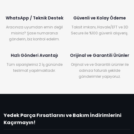
WhatsApp / Teknik Destek
Güvenli ve Kolay Ödeme
Aracınıza uyumdan emin değil
Taksit imkanı, Havale/EFT ve 3D
misiniz? Şase numaranızı
Secure ile %100 güvenli alışveriş.
gönderin, biz kontrol edelim.
Hızlı Gönderi Avantajı
Orijinal ve Garantili Ürünler
Tüm siparişleriniz 2 İş gününde
Orijinal ve ve Garantili ürünler ile
teslimat yapılmaktadır.
adınıza faturalı şekilde
gönderimler yapıyoruz.
Yedek Parça Fırsatlarını ve Bakım İndirimlerini
Kaçırmayın!