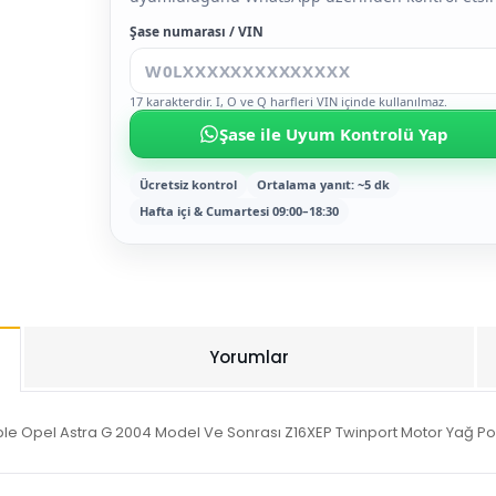
Şase numarası / VIN
17 karakterdir. I, O ve Q harfleri VIN içinde kullanılmaz.
Şase ile Uyum Kontrolü Yap
Ücretsiz kontrol
Ortalama yanıt: ~5 dk
Hafta içi & Cumartesi 09:00–18:30
Yorumlar
mple Opel Astra G 2004 Model Ve Sonrası Z16XEP Twinport Motor Yağ P
Bu ürüne ilk yorumu siz yapın!