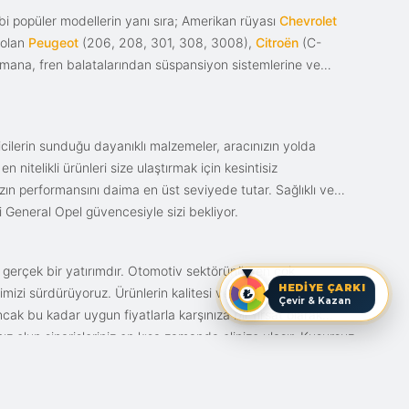
i popüler modellerin yanı sıra; Amerikan rüyası
Chevrolet
 olan
Peugeot
(206, 208, 301, 308, 3008),
Citroën
(C-
ımana, fren balatalarından süspansiyon sistemlerine ve
ticilerin sunduğu dayanıklı malzemeler, aracınızın yolda
itelikli ürünleri size ulaştırmak için kesintisiz
nızın performansını daima en üst seviyede tutar. Sağlıklı ve
i General Opel güvencesiyle sizi bekliyor.
n gerçek bir yatırımdır. Otomotiv sektörünün en çok
HEDİYE ÇARKI
mizi sürdürüyoruz. Ürünlerin kalitesi ve bunun fiyat karşılığı
Çevir & Kazan
ak bu kadar uygun fiyatlarla karşınıza bir fırsat olarak
anız olun siparişleriniz en kısa zamanda elinize ulaşır. Kusursuz
iz.