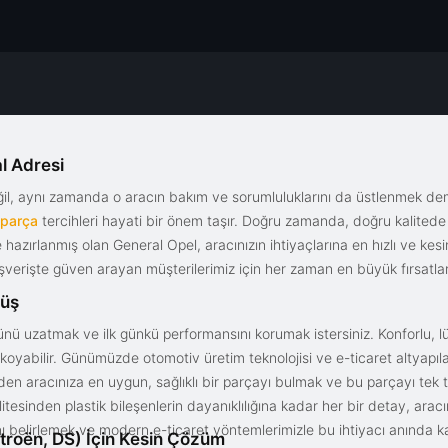
l Adresi
eğil, aynı zamanda o aracın bakım ve sorumluluklarını da üstlenmek d
 parça
tercihleri hayati bir önem taşır. Doğru zamanda, doğru kalitede s
le hazırlanmış olan General Opel, aracınızın ihtiyaçlarına en hızlı ve ke
alışverişte güven arayan müşterilerimiz için her zaman en büyük fırsatla
rüş
nü uzatmak ve ilk günkü performansını korumak istersiniz. Konforlu, lük
yabilir. Günümüzde otomotiv üretim teknolojisi ve e-ticaret altyapılar
en aracınıza en uygun, sağlıklı bir parçayı bulmak ve bu parçayı tek 
litesinden plastik bileşenlerin dayanıklılığına kadar her bir detay, a
ını belirlemek ve modern e-ticaret yöntemlerimizle bu ihtiyacı anında ka
troën, DS) İçin Kesin Çözüm