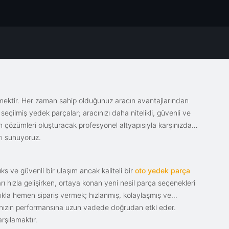
emektir. Her zaman sahip olduğunuz aracın avantajlarından
eçilmiş yedek parçalar; aracınızı daha nitelikli, güvenli ve
sin çözümleri oluşturacak profesyonel altyapısıyla karşınızda.
rı sunuyoruz.
s ve güvenli bir ulaşım ancak kaliteli bir
oto yedek parça
ı hızla gelişirken, ortaya konan yeni nesil parça seçenekleri
tıkla hemen sipariş vermek; hızlanmış, kolaylaşmış ve
racınızın performansına uzun vadede doğrudan etki eder.
rşılamaktır.