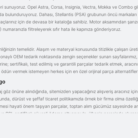
i sunuyoruz. Opel Astra, Corsa, Insignia, Vectra, Mokka ve Combo gib
ızda bulunduruyoruz. Dahası, Stellantis (PSA) grubunun öncü markaları
açlarınız için de devasa bir kataloğa sahibiz. Motor aksamından şanz
 numaranızla filtreleyerek sıfır hata ile kapınıza gönderiyoruz.
iğinizin temelidir. Alaşım ve materyal konusunda titizlikle çalışan üre
onaylı OEM tedarik noktasında zengin seçenekler sunan sayfalarımız, en n
ne; sertifikalı, test edilmiş ve garantili parçalar tedarik etmek, aracı
ödün vermek istemeyen herkes için en özel orijinal parça alternatifler
rgo
aj göz önüne alındığında, sitemizden yapacağınız alışveriş aracınız içi
da, dürüst ve şeffaf ticaret politikamızla örnek bir firma olma özelliği
işmesi hayati önem taşıyan parçalar, toptan alım gücümüz sayesinde anc
arı ve SSL sertifikalı güvenli ödeme altyapısıyla; ülkenin neresinde olurs
gun fiyat avantajıyla parça kalitesini birleştirmek için doğru yerdesin