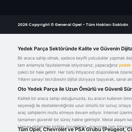
2026 Copyright © General Opel - Tüm Hakları Saklıdır.
Yedek Parça Sektöründe Kalite ve Güvenin Dijita
Bir araca sahip olmak, sadece keyifli yolculuklar yapmak d
tam anlamıyla faydalanmak istiyorsanız, yapacağınız
yedek
çekici bir hale getirir. Her türlü ihtiyacınız düşünülerek özen
Yılların sanayi tecrübesini dijital dünyaya taşıyarak, sanal 
Oto Yedek Parça ile Uzun Ömürlü ve Güvenli Sü
Kaliteli bir araca sahip olduğunuzda, bu aracın kullanım ömrü
seçeneği ile desteklendiğinde uzun ömürlü bir sonuç ortaya ko
araç sahiplerini mutlu etmeye devam ediyor. İnternet üzerind
tamamen güvenilir bir süreç haline gelmiştir. Metal alaşım ka
Uzman ekibimizle birlikte önceliğimiz, aracınızın tam ihtiyac
Tüm Opel, Chevrolet ve PSA Grubu (Peugeot, Ci