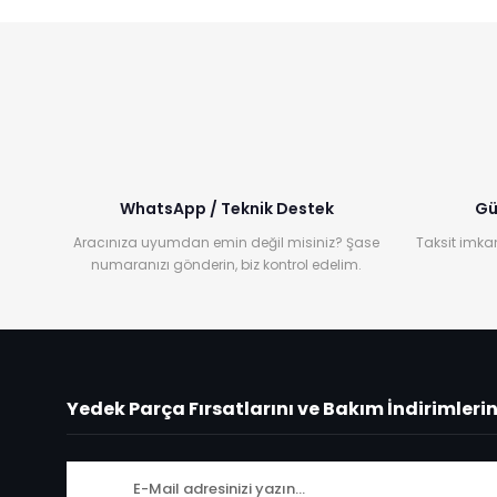
WhatsApp / Teknik Destek
Gü
Aracınıza uyumdan emin değil misiniz? Şase
Taksit imkan
numaranızı gönderin, biz kontrol edelim.
Yedek Parça Fırsatlarını ve Bakım İndirimleri