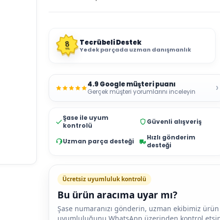
Tecrübeli Destek
8
Yedek parçada uzman danışmanlık
YIL
4.9 Google müşteri puanı
›
Gerçek müşteri yorumlarını inceleyin
Şase ile uyum
Güvenli alışveriş
kontrolü
Hızlı gönderim
Uzman parça desteği
desteği
Ücretsiz uyumluluk kontrolü
Bu ürün aracıma uyar mı?
Şase numaranızı gönderin, uzman ekibimiz ürün
uyumluluğunu WhatsApp üzerinden kontrol etsin