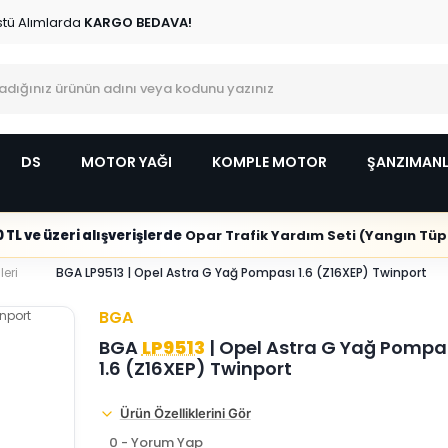
stü Alımlarda
KARGO BEDAVA!
DS
MOTOR YAĞI
KOMPLE MOTOR
ŞANZIMAN
 TL ve üzeri alışverişlerde
Opar Trafik Yardım Seti (Yangın Tüpl
leri
BGA LP9513 | Opel Astra G Yağ Pompası 1.6 (Z16XEP) Twinport
BGA
BGA
LP9513
| Opel Astra G Yağ Pompa
1.6 (Z16XEP) Twinport
Ürün Özelliklerini Gör
0 - Yorum Yap