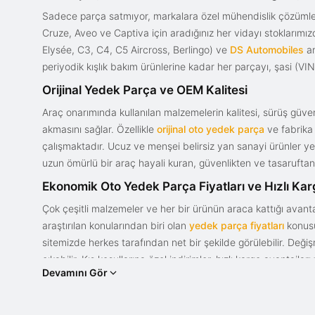
Sadece parça satmıyor, markalara özel mühendislik çözümler
Cruze, Aveo ve Captiva için aradığınız her vidayı stoklarım
Elysée, C3, C4, C5 Aircross, Berlingo) ve
DS Automobiles
ar
periyodik kışlık bakım ürünlerine kadar her parçayı, şasi (VIN)
Orijinal Yedek Parça ve OEM Kalitesi
Araç onarımında kullanılan malzemelerin kalitesi, sürüş güvenl
akmasını sağlar. Özellikle
orijinal oto yedek parça
ve fabrika 
çalışmaktadır. Ucuz ve menşei belirsiz yan sanayi ürünler yeri
uzun ömürlü bir araç hayali kuran, güvenlikten ve tasaruftan 
Ekonomik Oto Yedek Parça Fiyatları ve Hızlı Ka
Çok çeşitli malzemeler ve her bir ürünün araca kattığı avant
araştırılan konularından biri olan
yedek parça fiyatları
konusun
sitemizde herkes tarafından net bir şekilde görülebilir. Değ
çıkabilir. Kış koşullarına özel indirimler, hızlı kargo avantajl
Devamını Gör
bir tasarım ve güce sahip olan aracınızın değerini korumak, uy