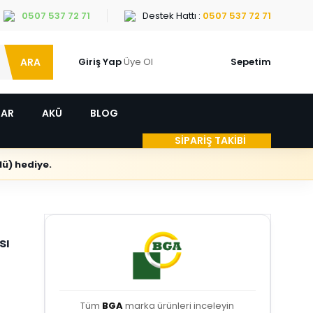
0507 537 72 71
Destek Hattı :
0507 537 72 71
ARA
Giriş Yap
Üye Ol
Sepetim
LAR
AKÜ
BLOG
SİPARİŞ TAKİBİ
ü) hediye.
sı
Tüm
BGA
marka ürünleri inceleyin