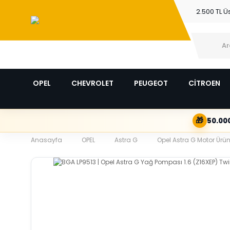
2.500 TL Ü
OPEL
CHEVROLET
PEUGEOT
CİTROEN
🎁
50.000
Anasayfa
OPEL
Astra G
Opel Astra G Motor Ürün