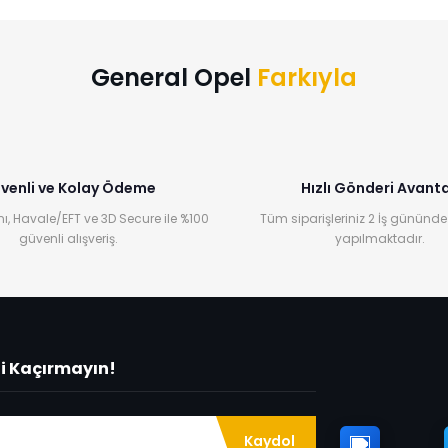
Yorum Yaz
General Opel
Farkıyla
venli ve Kolay Ödeme
Hızlı Gönderi Avanta
ı, Havale/EFT ve 3D Secure ile %100
Tüm siparişleriniz 2 İş gününde
güvenli alışveriş.
yapılmaktadır.
ni Kaçırmayın!
Kaydol