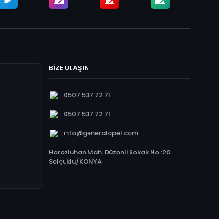
BİZE ULAŞIN
0507 537 72 71
0507 537 72 71
info@generalopel.com
Horozluhan Mah. Düzenli Sokak No.:20
Selçuklu/KONYA