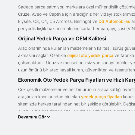
Sadece parça satmıyor, markalara özel mühendislik çözümler
Cruze, Aveo ve Captiva için aradığınız her vidayı stoklarım
Elysée, C3, C4, C5 Aircross, Berlingo) ve
DS Automobiles
ar
periyodik kışlık bakım ürünlerine kadar her parçayı, şasi (VIN)
Orijinal Yedek Parça ve OEM Kalitesi
Araç onarımında kullanılan malzemelerin kalitesi, sürüş güvenl
akmasını sağlar. Özellikle
orijinal oto yedek parça
ve fabrika 
çalışmaktadır. Ucuz ve menşei belirsiz yan sanayi ürünler yeri
uzun ömürlü bir araç hayali kuran, güvenlikten ve tasaruftan 
Ekonomik Oto Yedek Parça Fiyatları ve Hızlı Ka
Çok çeşitli malzemeler ve her bir ürünün araca kattığı avant
araştırılan konularından biri olan
yedek parça fiyatları
konusun
sitemizde herkes tarafından net bir şekilde görülebilir. Değ
çıkabilir. Kış koşullarına özel indirimler, hızlı kargo avantajl
Devamını Gör
bir tasarım ve güce sahip olan aracınızın değerini korumak, uy