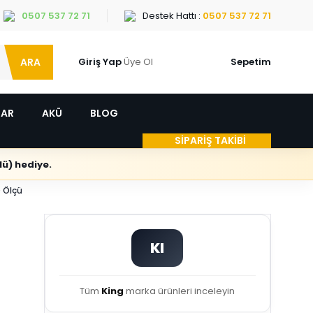
0507 537 72 71
Destek Hattı :
0507 537 72 71
ARA
Giriş Yap
Üye Ol
Sepetim
LAR
AKÜ
BLOG
SİPARİŞ TAKİBİ
ü) hediye.
 Ölçü
KI
Tüm
King
marka ürünleri inceleyin