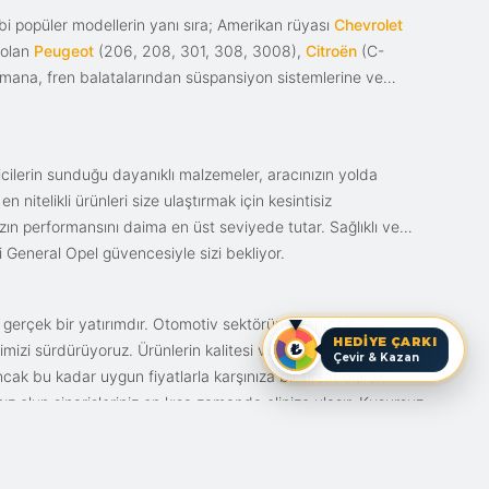
i popüler modellerin yanı sıra; Amerikan rüyası
Chevrolet
 olan
Peugeot
(206, 208, 301, 308, 3008),
Citroën
(C-
ımana, fren balatalarından süspansiyon sistemlerine ve
ticilerin sunduğu dayanıklı malzemeler, aracınızın yolda
itelikli ürünleri size ulaştırmak için kesintisiz
nızın performansını daima en üst seviyede tutar. Sağlıklı ve
i General Opel güvencesiyle sizi bekliyor.
n gerçek bir yatırımdır. Otomotiv sektörünün en çok
HEDİYE ÇARKI
mizi sürdürüyoruz. Ürünlerin kalitesi ve bunun fiyat karşılığı
Çevir & Kazan
ak bu kadar uygun fiyatlarla karşınıza bir fırsat olarak
anız olun siparişleriniz en kısa zamanda elinize ulaşır. Kusursuz
iz.