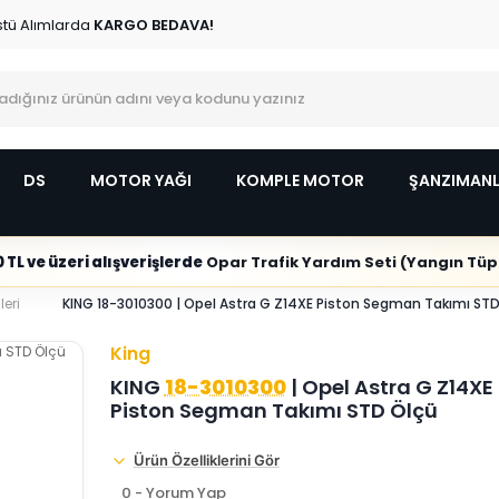
stü Alımlarda
KARGO BEDAVA!
DS
MOTOR YAĞI
KOMPLE MOTOR
ŞANZIMAN
 TL ve üzeri alışverişlerde
Opar Trafik Yardım Seti (Yangın Tüpl
leri
KING 18-3010300 | Opel Astra G Z14XE Piston Segman Takımı STD
King
KING
18-3010300
| Opel Astra G Z14XE
Piston Segman Takımı STD Ölçü
Ürün Özelliklerini Gör
0 - Yorum Yap