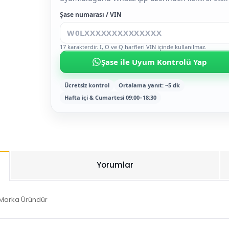
Şase numarası / VIN
17 karakterdir. I, O ve Q harfleri VIN içinde kullanılmaz.
Şase ile Uyum Kontrolü Yap
Ücretsiz kontrol
Ortalama yanıt: ~5 dk
Hafta içi & Cumartesi 09:00–18:30
Yorumlar
 Marka Üründür
Bu ürüne ilk yorumu siz yapın!