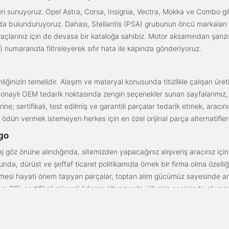
i sunuyoruz. Opel Astra, Corsa, Insignia, Vectra, Mokka ve Combo gib
ızda bulunduruyoruz. Dahası, Stellantis (PSA) grubunun öncü markaları
açlarınız için de devasa bir kataloğa sahibiz. Motor aksamından şanz
 numaranızla filtreleyerek sıfır hata ile kapınıza gönderiyoruz.
iğinizin temelidir. Alaşım ve materyal konusunda titizlikle çalışan üre
onaylı OEM tedarik noktasında zengin seçenekler sunan sayfalarımız, en n
ne; sertifikalı, test edilmiş ve garantili parçalar tedarik etmek, aracı
ödün vermek istemeyen herkes için en özel orijinal parça alternatifler
rgo
aj göz önüne alındığında, sitemizden yapacağınız alışveriş aracınız içi
da, dürüst ve şeffaf ticaret politikamızla örnek bir firma olma özelliği
işmesi hayati önem taşıyan parçalar, toptan alım gücümüz sayesinde anc
arı ve SSL sertifikalı güvenli ödeme altyapısıyla; ülkenin neresinde olurs
gun fiyat avantajıyla parça kalitesini birleştirmek için doğru yerdesin