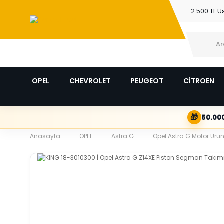
2.500 TL Ü
OPEL
CHEVROLET
PEUGEOT
CİTROEN
🎁
50.000
Anasayfa
OPEL
Astra G
Opel Astra G Motor Ürün