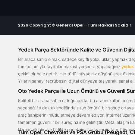
2026 Copyright © General Opel - Tüm Hakları Saklıdır.
Yedek Parça Sektöründe Kalite ve Güvenin Dijita
Bir araca sahip olmak, sadece keyifli yolculuklar yapmak d
tam anlamıyla faydalanmak istiyorsanız, yapacağınız
yedek
çekici bir hale getirir. Her türlü ihtiyacınız düşünülerek özen
Yılların sanayi tecrübesini dijital dünyaya taşıyarak, sanal 
Oto Yedek Parça ile Uzun Ömürlü ve Güvenli Sü
Kaliteli bir araca sahip olduğunuzda, bu aracın kullanım ömrü
seçeneği ile desteklendiğinde uzun ömürlü bir sonuç ortaya ko
araç sahiplerini mutlu etmeye devam ediyor. İnternet üzerind
tamamen güvenilir bir süreç haline gelmiştir. Metal alaşım ka
Uzman ekibimizle birlikte önceliğimiz, aracınızın tam ihtiyac
Tüm Opel, Chevrolet ve PSA Grubu (Peugeot, Ci