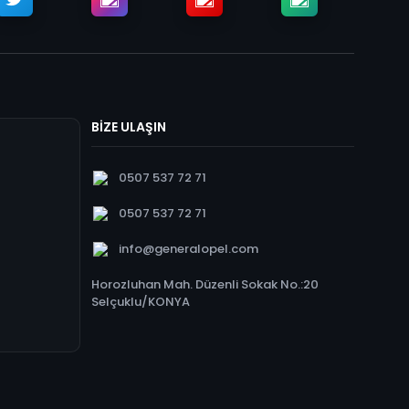
BİZE ULAŞIN
0507 537 72 71
0507 537 72 71
info@generalopel.com
Horozluhan Mah. Düzenli Sokak No.:20
Selçuklu/KONYA