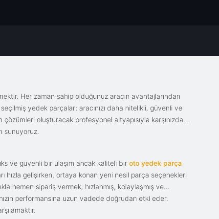
emektir. Her zaman sahip olduğunuz aracın avantajlarından
eçilmiş yedek parçalar; aracınızı daha nitelikli, güvenli ve
sin çözümleri oluşturacak profesyonel altyapısıyla karşınızda.
rı sunuyoruz.
s ve güvenli bir ulaşım ancak kaliteli bir
oto yedek parça
ı hızla gelişirken, ortaya konan yeni nesil parça seçenekleri
tıkla hemen sipariş vermek; hızlanmış, kolaylaşmış ve
racınızın performansına uzun vadede doğrudan etki eder.
rşılamaktır.