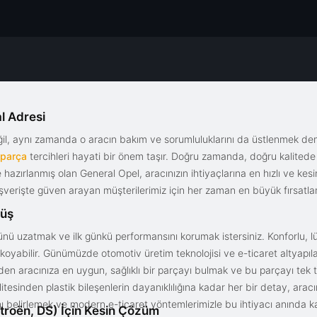
l Adresi
eğil, aynı zamanda o aracın bakım ve sorumluluklarını da üstlenmek d
 parça
tercihleri hayati bir önem taşır. Doğru zamanda, doğru kalitede s
le hazırlanmış olan General Opel, aracınızın ihtiyaçlarına en hızlı ve ke
alışverişte güven arayan müşterilerimiz için her zaman en büyük fırsatla
rüş
nü uzatmak ve ilk günkü performansını korumak istersiniz. Konforlu, lük
yabilir. Günümüzde otomotiv üretim teknolojisi ve e-ticaret altyapılar
en aracınıza en uygun, sağlıklı bir parçayı bulmak ve bu parçayı tek 
litesinden plastik bileşenlerin dayanıklılığına kadar her bir detay, a
ını belirlemek ve modern e-ticaret yöntemlerimizle bu ihtiyacı anında ka
troën, DS) İçin Kesin Çözüm