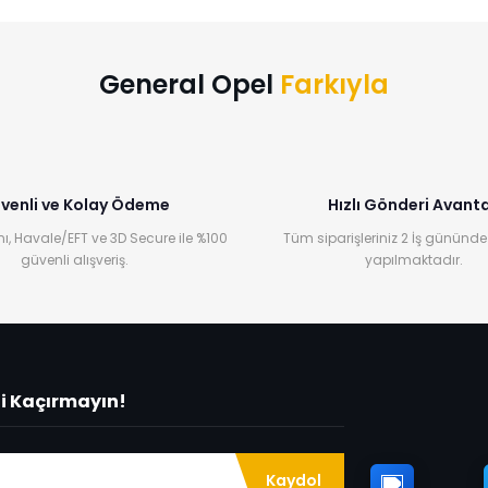
Yorum Yaz
General Opel
Farkıyla
venli ve Kolay Ödeme
Hızlı Gönderi Avanta
ı, Havale/EFT ve 3D Secure ile %100
Tüm siparişleriniz 2 İş gününde
güvenli alışveriş.
yapılmaktadır.
ni Kaçırmayın!
Kaydol