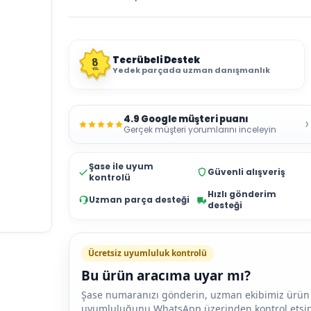
Tecrübeli Destek
8
Yedek parçada uzman danışmanlık
YIL
4.9 Google müşteri puanı
›
Gerçek müşteri yorumlarını inceleyin
Şase ile uyum
Güvenli alışveriş
kontrolü
Hızlı gönderim
Uzman parça desteği
desteği
Ücretsiz uyumluluk kontrolü
Bu ürün aracıma uyar mı?
Şase numaranızı gönderin, uzman ekibimiz ürün
uyumluluğunu WhatsApp üzerinden kontrol etsin