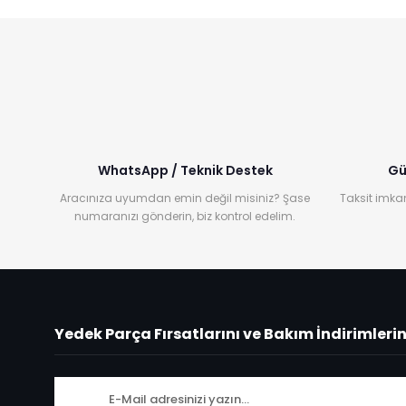
WhatsApp / Teknik Destek
Gü
Aracınıza uyumdan emin değil misiniz? Şase
Taksit imkan
numaranızı gönderin, biz kontrol edelim.
Yedek Parça Fırsatlarını ve Bakım İndirimleri