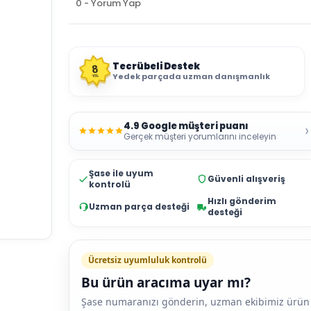
0 - Yorum Yap
Tecrübeli Destek
8
Yedek parçada uzman danışmanlık
YIL
4.9 Google müşteri puanı
›
Gerçek müşteri yorumlarını inceleyin
Şase ile uyum
Güvenli alışveriş
kontrolü
Hızlı gönderim
Uzman parça desteği
desteği
Ücretsiz uyumluluk kontrolü
Bu ürün aracıma uyar mı?
Şase numaranızı gönderin, uzman ekibimiz ürün