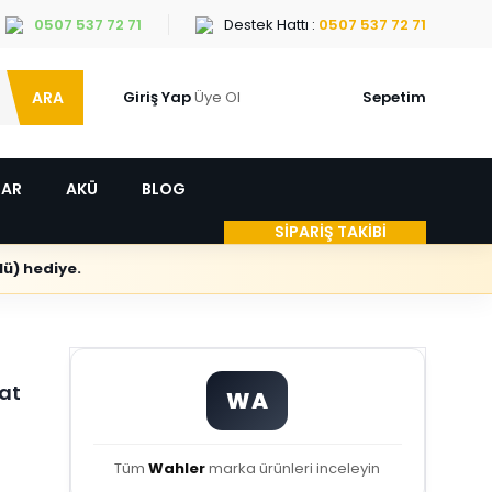
0507 537 72 71
Destek Hattı :
0507 537 72 71
ARA
Giriş Yap
Üye Ol
Sepetim
LAR
AKÜ
BLOG
SİPARİŞ TAKİBİ
ü) hediye.
at
WA
Tüm
Wahler
marka ürünleri inceleyin