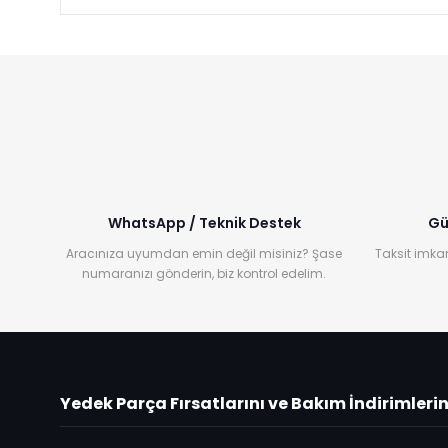
WhatsApp / Teknik Destek
Gü
Aracınıza uyumdan emin değil misiniz? Şase
Taksit imkan
numaranızı gönderin, biz kontrol edelim.
Yedek Parça Fırsatlarını ve Bakım İndirimleri