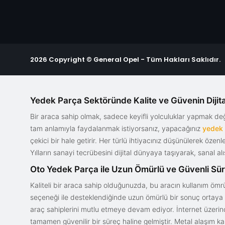
2026 Copyright © General Opel - Tüm Hakları Saklıdır.
Yedek Parça Sektöründe Kalite ve Güvenin Dijita
Bir araca sahip olmak, sadece keyifli yolculuklar yapmak d
tam anlamıyla faydalanmak istiyorsanız, yapacağınız
yedek
çekici bir hale getirir. Her türlü ihtiyacınız düşünülerek özen
Yılların sanayi tecrübesini dijital dünyaya taşıyarak, sanal 
Oto Yedek Parça ile Uzun Ömürlü ve Güvenli Sü
Kaliteli bir araca sahip olduğunuzda, bu aracın kullanım ömrü
seçeneği ile desteklendiğinde uzun ömürlü bir sonuç ortaya ko
araç sahiplerini mutlu etmeye devam ediyor. İnternet üzerind
tamamen güvenilir bir süreç haline gelmiştir. Metal alaşım ka