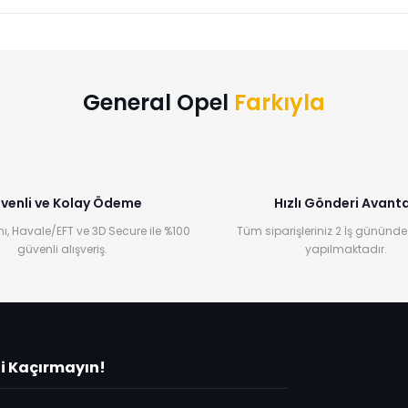
Bu ürüne ilk yorumu siz yapın!
Yorum Yaz
General Opel
Farkıyla
venli ve Kolay Ödeme
Hızlı Gönderi Avanta
ı, Havale/EFT ve 3D Secure ile %100
Tüm siparişleriniz 2 İş gününde
güvenli alışveriş.
yapılmaktadır.
ni Kaçırmayın!