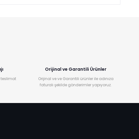
jı
Orijinal ve Garantili Ürünler
 teslimat
Orijinal ve ve Garantili ürünler ile adınıza
faturalı şekilde gönderimler yapıyoruz.