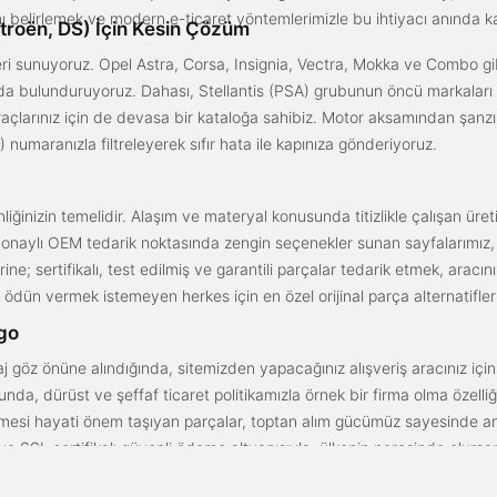
ını belirlemek ve modern e-ticaret yöntemlerimizle bu ihtiyacı anında ka
troën, DS) İçin Kesin Çözüm
i sunuyoruz. Opel Astra, Corsa, Insignia, Vectra, Mokka ve Combo gib
ızda bulunduruyoruz. Dahası, Stellantis (PSA) grubunun öncü markaları
açlarınız için de devasa bir kataloğa sahibiz. Motor aksamından şanz
 numaranızla filtreleyerek sıfır hata ile kapınıza gönderiyoruz.
iğinizin temelidir. Alaşım ve materyal konusunda titizlikle çalışan üre
onaylı OEM tedarik noktasında zengin seçenekler sunan sayfalarımız, en n
ne; sertifikalı, test edilmiş ve garantili parçalar tedarik etmek, aracı
ödün vermek istemeyen herkes için en özel orijinal parça alternatifler
rgo
aj göz önüne alındığında, sitemizden yapacağınız alışveriş aracınız içi
da, dürüst ve şeffaf ticaret politikamızla örnek bir firma olma özelliği
işmesi hayati önem taşıyan parçalar, toptan alım gücümüz sayesinde anc
arı ve SSL sertifikalı güvenli ödeme altyapısıyla; ülkenin neresinde olurs
gun fiyat avantajıyla parça kalitesini birleştirmek için doğru yerdesin