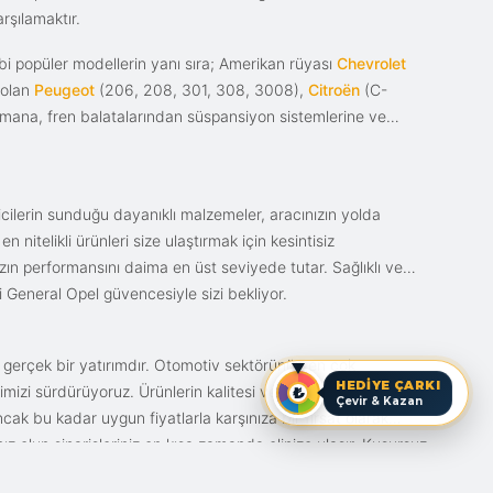
rşılamaktır.
i popüler modellerin yanı sıra; Amerikan rüyası
Chevrolet
 olan
Peugeot
(206, 208, 301, 308, 3008),
Citroën
(C-
ımana, fren balatalarından süspansiyon sistemlerine ve
ticilerin sunduğu dayanıklı malzemeler, aracınızın yolda
itelikli ürünleri size ulaştırmak için kesintisiz
nızın performansını daima en üst seviyede tutar. Sağlıklı ve
i General Opel güvencesiyle sizi bekliyor.
n gerçek bir yatırımdır. Otomotiv sektörünün en çok
HEDİYE ÇARKI
mizi sürdürüyoruz. Ürünlerin kalitesi ve bunun fiyat karşılığı
Çevir & Kazan
ak bu kadar uygun fiyatlarla karşınıza bir fırsat olarak
anız olun siparişleriniz en kısa zamanda elinize ulaşır. Kusursuz
iz.