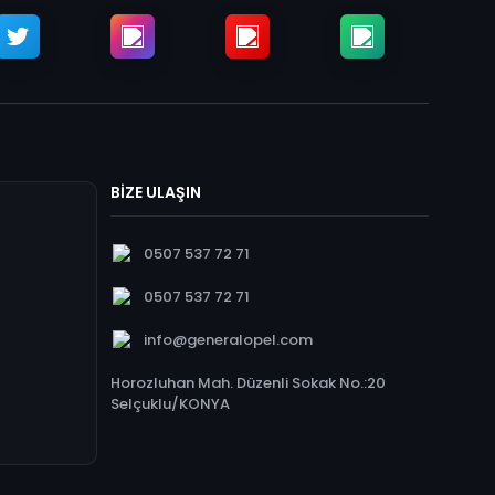
BİZE ULAŞIN
0507 537 72 71
0507 537 72 71
info@generalopel.com
Horozluhan Mah. Düzenli Sokak No.:20
Selçuklu/KONYA