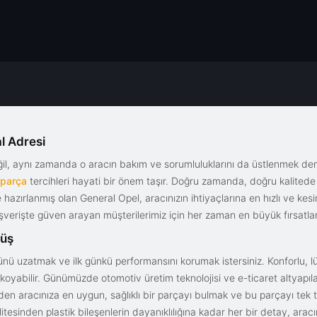
l Adresi
eğil, aynı zamanda o aracın bakım ve sorumluluklarını da üstlenmek d
 parça
tercihleri hayati bir önem taşır. Doğru zamanda, doğru kalitede s
le hazırlanmış olan General Opel, aracınızın ihtiyaçlarına en hızlı ve ke
alışverişte güven arayan müşterilerimiz için her zaman en büyük fırsatla
rüş
nü uzatmak ve ilk günkü performansını korumak istersiniz. Konforlu, lük
yabilir. Günümüzde otomotiv üretim teknolojisi ve e-ticaret altyapılar
en aracınıza en uygun, sağlıklı bir parçayı bulmak ve bu parçayı tek 
litesinden plastik bileşenlerin dayanıklılığına kadar her bir detay, a