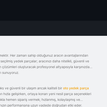
emektir. Her zaman sahip olduğunuz aracın avantajlarından
eçilmiş yedek parçalar; aracınızı daha nitelikli, güvenli ve
sin çözümleri oluşturacak profesyonel altyapısıyla karşınızda.
rı sunuyoruz.
s ve güvenli bir ulaşım ancak kaliteli bir
oto yedek parça
ı hızla gelişirken, ortaya konan yeni nesil parça seçenekleri
tıkla hemen sipariş vermek; hızlanmış, kolaylaşmış ve
racınızın performansına uzun vadede doğrudan etki eder.