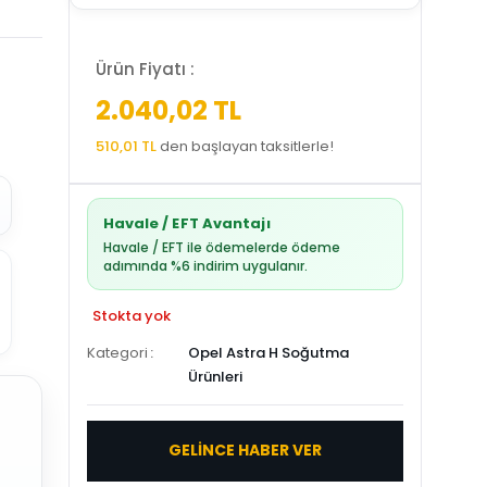
Ürün Fiyatı :
2.040,02 TL
510,01 TL
den başlayan taksitlerle!
Havale / EFT Avantajı
Havale / EFT ile ödemelerde ödeme
adımında %6 indirim uygulanır.
Stokta yok
Kategori
Opel Astra H Soğutma
Ürünleri
GELİNCE HABER VER