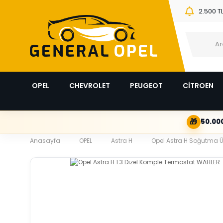
2.500 T
OPEL
CHEVROLET
PEUGEOT
CİTROEN
🎁
50.000
Anasayfa
OPEL
Astra H
Opel Astra H Soğutma Ü