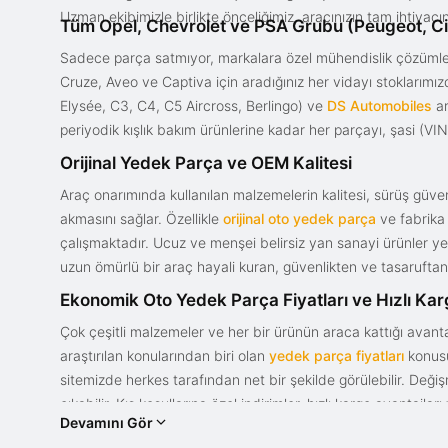
Uzman ekibimizle birlikte önceliğimiz, aracınızın tam ihtiyac
Tüm Opel, Chevrolet ve PSA Grubu (Peugeot, Ci
Sadece parça satmıyor, markalara özel mühendislik çözümler
Cruze, Aveo ve Captiva için aradığınız her vidayı stoklarım
Elysée, C3, C4, C5 Aircross, Berlingo) ve
DS Automobiles
ar
periyodik kışlık bakım ürünlerine kadar her parçayı, şasi (VIN)
Orijinal Yedek Parça ve OEM Kalitesi
Araç onarımında kullanılan malzemelerin kalitesi, sürüş güvenl
akmasını sağlar. Özellikle
orijinal oto yedek parça
ve fabrika 
çalışmaktadır. Ucuz ve menşei belirsiz yan sanayi ürünler yeri
uzun ömürlü bir araç hayali kuran, güvenlikten ve tasaruftan 
Ekonomik Oto Yedek Parça Fiyatları ve Hızlı Ka
Çok çeşitli malzemeler ve her bir ürünün araca kattığı avant
araştırılan konularından biri olan
yedek parça fiyatları
konusun
sitemizde herkes tarafından net bir şekilde görülebilir. Değ
çıkabilir. Kış koşullarına özel indirimler, hızlı kargo avantajl
Devamını Gör
bir tasarım ve güce sahip olan aracınızın değerini korumak, uy