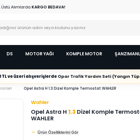
L Üstü Alımlarda
KARGO BEDAVA!
DS
MOTOR YAĞI
KOMPLE MOTOR
ŞANZIMAN
 TL ve üzeri alışverişlerde
Opar Trafik Yardım Seti (Yangın Tüpl
rünleri
Opel Astra H 1.3 Dizel Komple Termostat WAHLER
Wahler
Opel Astra H
1.3
Dizel Komple Termost
WAHLER
Ürün Özelliklerini Gör