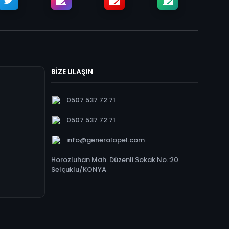
BİZE ULAŞIN
0507 537 72 71
0507 537 72 71
info@generalopel.com
Horozluhan Mah. Düzenli Sokak No.:20
Selçuklu/KONYA