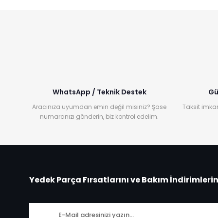
WhatsApp / Teknik Destek
Gü
Aracınıza uyumdan emin değil misiniz? Şase
Taksit imkan
numaranızı gönderin, biz kontrol edelim.
Yedek Parça Fırsatlarını ve Bakım İndirimleri