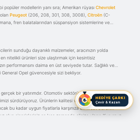
i popüler modellerin yanı sıra; Amerikan rüyası
Chevrolet
 olan
Peugeot
(206, 208, 301, 308, 3008),
Citroën
(C-
ımana, fren balatalarından süspansiyon sistemlerine ve
ticilerin sunduğu dayanıklı malzemeler, aracınızın yolda
itelikli ürünleri size ulaştırmak için kesintisiz
nızın performansını daima en üst seviyede tutar. Sağlıklı ve
i General Opel güvencesiyle sizi bekliyor.
n gerçek bir yatırımdır. Otomotiv sektörünün en çok
HEDİYE ÇARKI
mizi sürdürüyoruz. Ürünlerin kalitesi ve bunun fiyat karşılığı
Çevir & Kazan
ak bu kadar uygun fiyatlarla karşınıza bir fırsat olarak
anız olun siparişleriniz en kısa zamanda elinize ulaşır. Kusursuz
iz.