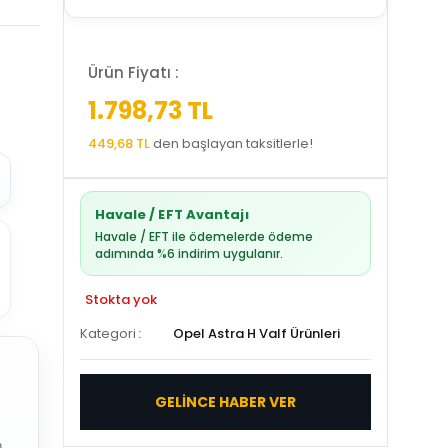
Ürün Fiyatı :
1.798,73 TL
449,68 TL
den başlayan taksitlerle!
Havale / EFT Avantajı
Havale / EFT ile ödemelerde ödeme
adımında %6 indirim uygulanır.
Stokta yok
Kategori
Opel Astra H Valf Ürünleri
GELİNCE HABER VER
.