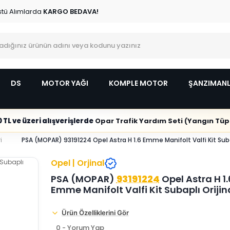
stü Alımlarda
KARGO BEDAVA!
DS
MOTOR YAĞI
KOMPLE MOTOR
ŞANZIMAN
 TL ve üzeri alışverişlerde
Opar Trafik Yardım Seti (Yangın Tüpl
i
PSA (MOPAR) 93191224 Opel Astra H 1.6 Emme Manifolt Valfi Kit Subap
Opel | Orjinal
PSA (MOPAR)
93191224
Opel Astra H 1.
Emme Manifolt Valfi Kit Subaplı Orijin
Ürün Özelliklerini Gör
0 - Yorum Yap