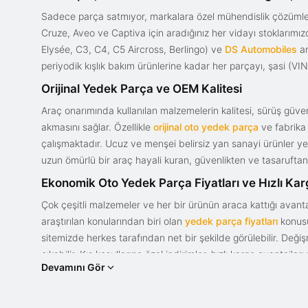
Sadece parça satmıyor, markalara özel mühendislik çözümler
Cruze, Aveo ve Captiva için aradığınız her vidayı stoklarım
Elysée, C3, C4, C5 Aircross, Berlingo) ve
DS Automobiles
ar
periyodik kışlık bakım ürünlerine kadar her parçayı, şasi (VIN)
Orijinal Yedek Parça ve OEM Kalitesi
Araç onarımında kullanılan malzemelerin kalitesi, sürüş güvenl
akmasını sağlar. Özellikle
orijinal oto yedek parça
ve fabrika 
çalışmaktadır. Ucuz ve menşei belirsiz yan sanayi ürünler yeri
uzun ömürlü bir araç hayali kuran, güvenlikten ve tasaruftan 
Ekonomik Oto Yedek Parça Fiyatları ve Hızlı Ka
Çok çeşitli malzemeler ve her bir ürünün araca kattığı avant
araştırılan konularından biri olan
yedek parça fiyatları
konusun
sitemizde herkes tarafından net bir şekilde görülebilir. Değ
çıkabilir. Kış koşullarına özel indirimler, hızlı kargo avantajl
Devamını Gör
bir tasarım ve güce sahip olan aracınızın değerini korumak, uy