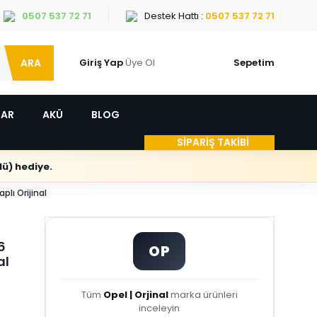
0507 537 72 71
Destek Hattı :
0507 537 72 71
ARA
Giriş Yap
Üye Ol
Sepetim
LAR
AKÜ
BLOG
SİPARİŞ TAKİBİ
ü) hediye.
lı Orijinal
6
OP
al
Tüm
Opel | Orjinal
marka ürünleri
inceleyin