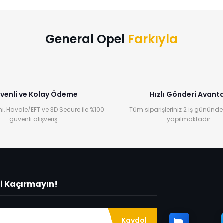
Bu ürüne ilk yorumu siz yapın!
Yorum Yaz
General Opel
Farkıyla
venli ve Kolay Ödeme
Hızlı Gönderi Avanta
ı, Havale/EFT ve 3D Secure ile %100
Tüm siparişleriniz 2 İş gününde
güvenli alışveriş.
yapılmaktadır.
ni Kaçırmayın!
Kaydol