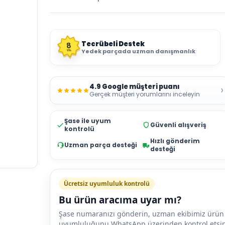
Tecrübeli Destek
8
Yedek parçada uzman danışmanlık
YIL
4.9 Google müşteri puanı
›
Gerçek müşteri yorumlarını inceleyin
Şase ile uyum
Güvenli alışveriş
kontrolü
Hızlı gönderim
Uzman parça desteği
desteği
Ücretsiz uyumluluk kontrolü
Bu ürün aracıma uyar mı?
Şase numaranızı gönderin, uzman ekibimiz ürün
uyumluluğunu WhatsApp üzerinden kontrol etsin