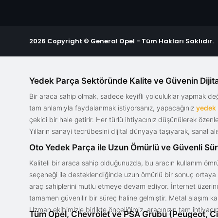
2026 Copyright © General Opel - Tüm Hakları Saklıdır.
Yedek Parça Sektöründe Kalite ve Güvenin Dijita
Bir araca sahip olmak, sadece keyifli yolculuklar yapmak d
tam anlamıyla faydalanmak istiyorsanız, yapacağınız
yedek
çekici bir hale getirir. Her türlü ihtiyacınız düşünülerek özen
Yılların sanayi tecrübesini dijital dünyaya taşıyarak, sanal 
Oto Yedek Parça ile Uzun Ömürlü ve Güvenli Sü
Kaliteli bir araca sahip olduğunuzda, bu aracın kullanım ömrü
seçeneği ile desteklendiğinde uzun ömürlü bir sonuç ortaya ko
araç sahiplerini mutlu etmeye devam ediyor. İnternet üzerind
tamamen güvenilir bir süreç haline gelmiştir. Metal alaşım ka
Uzman ekibimizle birlikte önceliğimiz, aracınızın tam ihtiyac
Tüm Opel, Chevrolet ve PSA Grubu (Peugeot, Ci