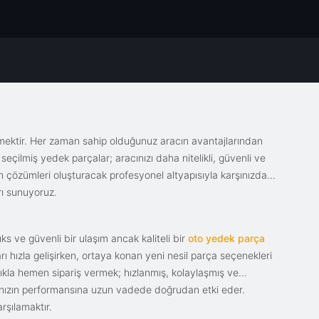
emektir. Her zaman sahip olduğunuz aracın avantajlarından
eçilmiş yedek parçalar; aracınızı daha nitelikli, güvenli ve
sin çözümleri oluşturacak profesyonel altyapısıyla karşınızda.
rı sunuyoruz.
s ve güvenli bir ulaşım ancak kaliteli bir
oto yedek parça
ı hızla gelişirken, ortaya konan yeni nesil parça seçenekleri
tıkla hemen sipariş vermek; hızlanmış, kolaylaşmış ve
racınızın performansına uzun vadede doğrudan etki eder.
rşılamaktır.