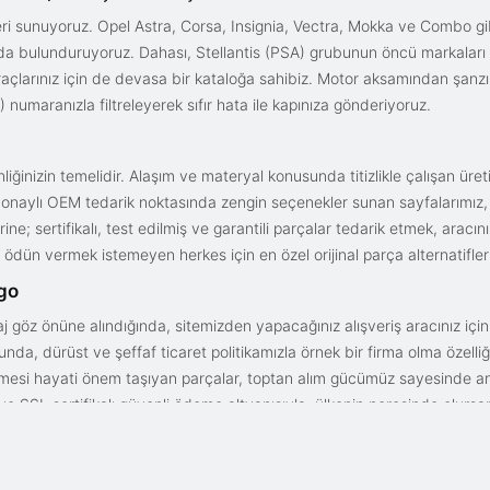
i sunuyoruz. Opel Astra, Corsa, Insignia, Vectra, Mokka ve Combo gib
ızda bulunduruyoruz. Dahası, Stellantis (PSA) grubunun öncü markaları
açlarınız için de devasa bir kataloğa sahibiz. Motor aksamından şanz
 numaranızla filtreleyerek sıfır hata ile kapınıza gönderiyoruz.
iğinizin temelidir. Alaşım ve materyal konusunda titizlikle çalışan üre
onaylı OEM tedarik noktasında zengin seçenekler sunan sayfalarımız, en n
ne; sertifikalı, test edilmiş ve garantili parçalar tedarik etmek, aracı
ödün vermek istemeyen herkes için en özel orijinal parça alternatifler
rgo
aj göz önüne alındığında, sitemizden yapacağınız alışveriş aracınız içi
da, dürüst ve şeffaf ticaret politikamızla örnek bir firma olma özelliği
işmesi hayati önem taşıyan parçalar, toptan alım gücümüz sayesinde anc
arı ve SSL sertifikalı güvenli ödeme altyapısıyla; ülkenin neresinde olurs
gun fiyat avantajıyla parça kalitesini birleştirmek için doğru yerdesin