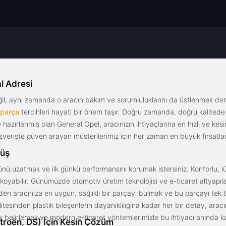
l Adresi
eğil, aynı zamanda o aracın bakım ve sorumluluklarını da üstlenmek d
 parça
tercihleri hayati bir önem taşır. Doğru zamanda, doğru kalitede s
le hazırlanmış olan General Opel, aracınızın ihtiyaçlarına en hızlı ve ke
alışverişte güven arayan müşterilerimiz için her zaman en büyük fırsatla
rüş
nü uzatmak ve ilk günkü performansını korumak istersiniz. Konforlu, lük
yabilir. Günümüzde otomotiv üretim teknolojisi ve e-ticaret altyapılar
en aracınıza en uygun, sağlıklı bir parçayı bulmak ve bu parçayı tek 
litesinden plastik bileşenlerin dayanıklılığına kadar her bir detay, a
ını belirlemek ve modern e-ticaret yöntemlerimizle bu ihtiyacı anında ka
troën, DS) İçin Kesin Çözüm