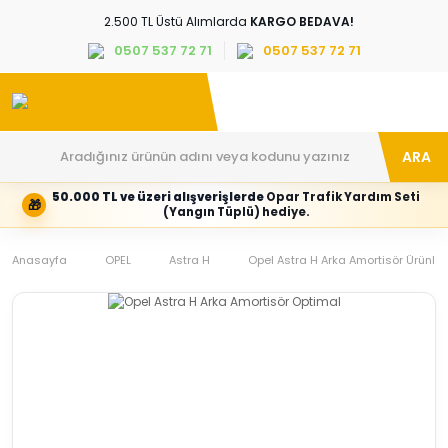
2.500 TL Üstü Alımlarda
KARGO BEDAVA!
0507 537 72 71
0507 537 72 71
ARA
50.000 TL ve üzeri alışverişlerde
Opar Trafik Yardım Seti
🎁
Hesabım
Kategoriler
(Yangın Tüplü) hediye.
Giriş
Marka,
yapın
araç
Anasayfa
veya
ve
OPEL
Astra H
Opel Astra H Arka Amortisör Ürünler
yeni
parça
hesap
grubunu
oluşturun
seçin
Tüm Kategoriler
E-posta adresi
Şifre