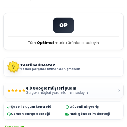
OP
Tüm
Optimal
marka ürünleri inceleyin
Tecrübeli Destek
8
Yedek parçada uzman danışmanlık
YIL
4.9 Google müşteri puanı
›
Gerçek müşteri yorumlarını inceleyin
Şase ile uyum kontrolü
Güvenli alışveriş
Uzman parça desteği
Hızlı gönderim desteği
Stokta var