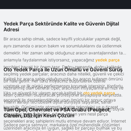
Yedek Parça Sektöründe Kalite ve Güvenin Dijital
Adresi
Bir araca sahip olmak, sadece keyifli yolculuklar yapmak değil,
aynı zamanda o aracın bakım ve sorumluluklarını da üstlenmek
demektir. Her zaman sahip olduğunuz aracın avantajlarından tam
anlamıyla faydalanmak istiyorsanız, yapacağınız
yedek parça
tercihleri hayati bir önem taşır. Doğru zamanda, doğru kalitede
Oto Yedek Parça ile Uzun Ömürlü ve Güvenli Sürüş
seçilmiş yedek parçalar; aracınızı daha nitelikli, güvenli ve çekici
Kaliteli bir araca sahip olduğunuzda, bu aracın kullanım ömrünü
bir hale getirir. Her türlü ihtiyacınız düşünülerek özenle
uzatmak ve ilk günkü performansını korumak istersiniz. Konforlu,
hazırlanmış olan General Opel, aracınızın ihtiyaçlarına en hızlı ve
lüks ve güvenli bir ulaşım ancak kaliteli bir
oto yedek parça
kesin çözümleri oluşturacak profesyonel altyapısıyla karşınızda.
seçeneği ile desteklendiğinde uzun ömürlü bir sonuç ortaya
Yılların sanayi tecrübesini dijital dünyaya taşıyarak, sanal
koyabilir. Günümüzde otomotiv üretim teknolojisi ve e-ticaret
alışverişte güven arayan müşterilerimiz için her zaman en büyük
Tüm Opel, Chevrolet ve PSA Grubu (Peugeot,
altyapıları hızla gelişirken, ortaya konan yeni nesil parça
Citroën, DS) İçin Kesin Çözüm
fırsatları sunuyoruz.
seçenekleri araç sahiplerini mutlu etmeye devam ediyor. İnternet
Sadece parça satmıyor, markalara özel mühendislik çözümleri
üzerinden aracınıza en uygun, sağlıklı bir parçayı bulmak ve bu