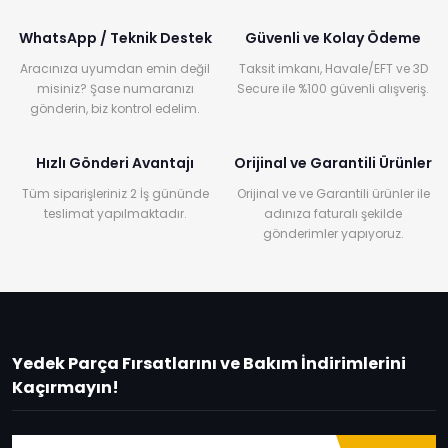
WhatsApp / Teknik Destek
Güvenli ve Kolay Ödeme
Aracınıza uyumdan emin değil
Taksit imkanı, Havale/EFT ve 3D
misiniz? Şase numaranızı
Secure ile %100 güvenli alışveriş.
gönderin, biz kontrol edelim.
Hızlı Gönderi Avantajı
Orijinal ve Garantili Ürünler
Tüm siparişleriniz 2 İş gününde
Orijinal ve ve Garantili ürünler ile
teslimat yapılmaktadır.
adınıza faturalı şekilde
gönderimler yapıyoruz.
Yedek Parça Fırsatlarını ve Bakım İndirimlerini
Kaçırmayın!