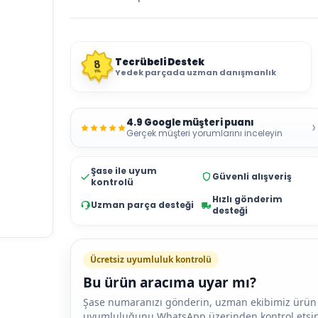
Tecrübeli Destek
8
Yedek parçada uzman danışmanlık
YIL
4.9 Google müşteri puanı
›
Gerçek müşteri yorumlarını inceleyin
Şase ile uyum
Güvenli alışveriş
kontrolü
Hızlı gönderim
Uzman parça desteği
desteği
Ücretsiz uyumluluk kontrolü
Bu ürün aracıma uyar mı?
Şase numaranızı gönderin, uzman ekibimiz ürün
uyumluluğunu WhatsApp üzerinden kontrol etsin