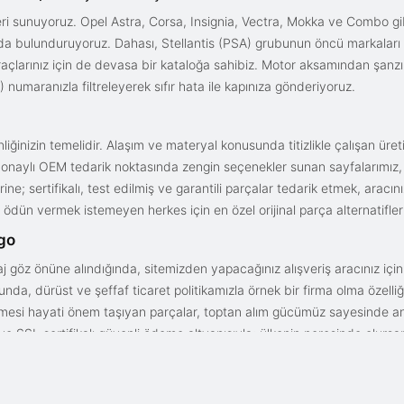
i sunuyoruz. Opel Astra, Corsa, Insignia, Vectra, Mokka ve Combo gib
ızda bulunduruyoruz. Dahası, Stellantis (PSA) grubunun öncü markaları
açlarınız için de devasa bir kataloğa sahibiz. Motor aksamından şanz
 numaranızla filtreleyerek sıfır hata ile kapınıza gönderiyoruz.
iğinizin temelidir. Alaşım ve materyal konusunda titizlikle çalışan üre
onaylı OEM tedarik noktasında zengin seçenekler sunan sayfalarımız, en n
ne; sertifikalı, test edilmiş ve garantili parçalar tedarik etmek, aracı
ödün vermek istemeyen herkes için en özel orijinal parça alternatifler
rgo
aj göz önüne alındığında, sitemizden yapacağınız alışveriş aracınız içi
da, dürüst ve şeffaf ticaret politikamızla örnek bir firma olma özelliği
işmesi hayati önem taşıyan parçalar, toptan alım gücümüz sayesinde anc
arı ve SSL sertifikalı güvenli ödeme altyapısıyla; ülkenin neresinde olurs
gun fiyat avantajıyla parça kalitesini birleştirmek için doğru yerdesin