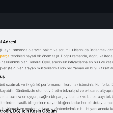
l Adresi
eğil, aynı zamanda o aracın bakım ve sorumluluklarını da üstlenmek d
 parça
tercihleri hayati bir önem taşır. Doğru zamanda, doğru kalitede s
le hazırlanmış olan General Opel, aracınızın ihtiyaçlarına en hızlı ve ke
alışverişte güven arayan müşterilerimiz için her zaman en büyük fırsatla
rüş
nü uzatmak ve ilk günkü performansını korumak istersiniz. Konforlu, lük
yabilir. Günümüzde otomotiv üretim teknolojisi ve e-ticaret altyapılar
en aracınıza en uygun, sağlıklı bir parçayı bulmak ve bu parçayı tek 
litesinden plastik bileşenlerin dayanıklılığına kadar her bir detay, a
ını belirlemek ve modern e-ticaret yöntemlerimizle bu ihtiyacı anında ka
troën, DS) İçin Kesin Çözüm