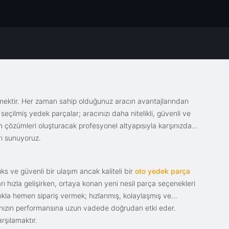
emektir. Her zaman sahip olduğunuz aracın avantajlarından
eçilmiş yedek parçalar; aracınızı daha nitelikli, güvenli ve
sin çözümleri oluşturacak profesyonel altyapısıyla karşınızda.
rı sunuyoruz.
s ve güvenli bir ulaşım ancak kaliteli bir
oto yedek parça
ı hızla gelişirken, ortaya konan yeni nesil parça seçenekleri
tıkla hemen sipariş vermek; hızlanmış, kolaylaşmış ve
racınızın performansına uzun vadede doğrudan etki eder.
rşılamaktır.