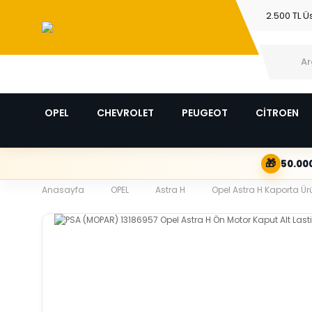
2.500 TL Ü
OPEL
CHEVROLET
PEUGEOT
CİTROEN
🎁
50.000
Anasayfa
OPEL
Astra H
Opel Astra H Kaporta Ürü