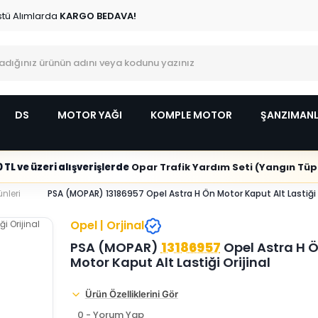
stü Alımlarda
KARGO BEDAVA!
DS
MOTOR YAĞI
KOMPLE MOTOR
ŞANZIMAN
 TL ve üzeri alışverişlerde
Opar Trafik Yardım Seti (Yangın Tüpl
nleri
PSA (MOPAR) 13186957 Opel Astra H Ön Motor Kaput Alt Lastiği O
Opel | Orjinal
PSA (MOPAR)
13186957
Opel Astra H 
Motor Kaput Alt Lastiği Orijinal
Ürün Özelliklerini Gör
0 - Yorum Yap