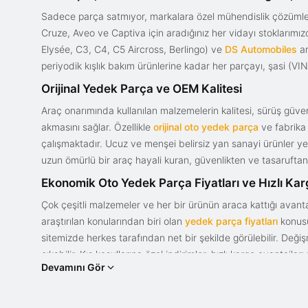
Sadece parça satmıyor, markalara özel mühendislik çözümler
Cruze, Aveo ve Captiva için aradığınız her vidayı stoklarım
Elysée, C3, C4, C5 Aircross, Berlingo) ve
DS Automobiles
ar
periyodik kışlık bakım ürünlerine kadar her parçayı, şasi (VIN)
Orijinal Yedek Parça ve OEM Kalitesi
Araç onarımında kullanılan malzemelerin kalitesi, sürüş güvenl
akmasını sağlar. Özellikle
orijinal oto yedek parça
ve fabrika 
çalışmaktadır. Ucuz ve menşei belirsiz yan sanayi ürünler yeri
uzun ömürlü bir araç hayali kuran, güvenlikten ve tasaruftan 
Ekonomik Oto Yedek Parça Fiyatları ve Hızlı Ka
Çok çeşitli malzemeler ve her bir ürünün araca kattığı avant
araştırılan konularından biri olan
yedek parça fiyatları
konusun
sitemizde herkes tarafından net bir şekilde görülebilir. Değ
çıkabilir. Kış koşullarına özel indirimler, hızlı kargo avantajl
Devamını Gör
bir tasarım ve güce sahip olan aracınızın değerini korumak, uy