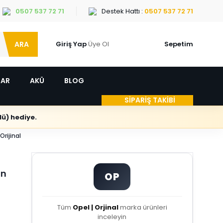
0507 537 72 71
Destek Hattı :
0507 537 72 71
ARA
Giriş Yap
Üye Ol
Sepetim
LAR
AKÜ
BLOG
SİPARİŞ TAKİBİ
ü) hediye.
rijinal
Ön
OP
Tüm
Opel | Orjinal
marka ürünleri
inceleyin