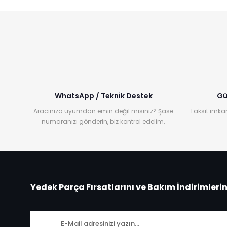
WhatsApp / Teknik Destek
Gü
Aracınıza uyumdan emin değil misiniz? Şase
Taksit imkan
numaranızı gönderin, biz kontrol edelim.
Yedek Parça Fırsatlarını ve Bakım İndirimleri