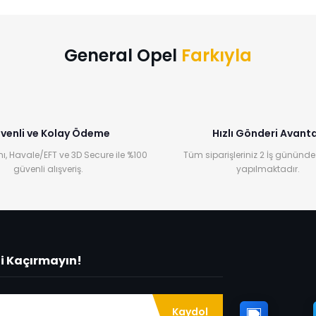
Bu ürüne ilk yorumu siz yapın!
Yorum Yaz
General Opel
Farkıyla
venli ve Kolay Ödeme
Hızlı Gönderi Avanta
ı, Havale/EFT ve 3D Secure ile %100
Tüm siparişleriniz 2 İş gününde
güvenli alışveriş.
yapılmaktadır.
ni Kaçırmayın!
Kaydol