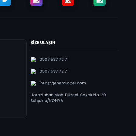
BİZE ULAŞIN
0507 537 72 71
0507 537 72 71
info@generalopel.com
Horozluhan Mah. Düzenli Sokak No.:20
Selçuklu/KONYA