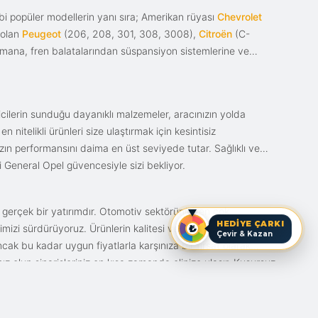
i popüler modellerin yanı sıra; Amerikan rüyası
Chevrolet
 olan
Peugeot
(206, 208, 301, 308, 3008),
Citroën
(C-
ımana, fren balatalarından süspansiyon sistemlerine ve
ticilerin sunduğu dayanıklı malzemeler, aracınızın yolda
itelikli ürünleri size ulaştırmak için kesintisiz
nızın performansını daima en üst seviyede tutar. Sağlıklı ve
i General Opel güvencesiyle sizi bekliyor.
n gerçek bir yatırımdır. Otomotiv sektörünün en çok
HEDİYE ÇARKI
mizi sürdürüyoruz. Ürünlerin kalitesi ve bunun fiyat karşılığı
Çevir & Kazan
ak bu kadar uygun fiyatlarla karşınıza bir fırsat olarak
anız olun siparişleriniz en kısa zamanda elinize ulaşır. Kusursuz
iz.