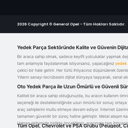
2026 Copyright © General Opel - Tüm Hakları Saklıdır.
Yedek Parça Sektöründe Kalite ve Güvenin Dijita
Bir araca sahip olmak, sadece keyifli yolculuklar yapmak d
tam anlamıyla faydalanmak istiyorsanız, yapacağınız
yedek
çekici bir hale getirir. Her türlü ihtiyacınız düşünülerek özen
Yılların sanayi tecrübesini dijital dünyaya taşıyarak, sanal 
Oto Yedek Parça ile Uzun Ömürlü ve Güvenli Sü
Kaliteli bir araca sahip olduğunuzda, bu aracın kullanım ömrü
seçeneği ile desteklendiğinde uzun ömürlü bir sonuç ortaya ko
araç sahiplerini mutlu etmeye devam ediyor. İnternet üzerind
tamamen güvenilir bir süreç haline gelmiştir. Metal alaşım ka
Uzman ekibimizle birlikte önceliğimiz, aracınızın tam ihtiyac
Tüm Opel, Chevrolet ve PSA Grubu (Peugeot, Ci