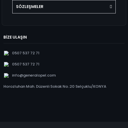
SÖZLEŞMELER
BİZE ULAŞIN
0507 537 72 71
0507 537 72 71
info@generalopel.com
Horozluhan Mah. Düzenli Sokak No.:20 Selçuklu/KONYA