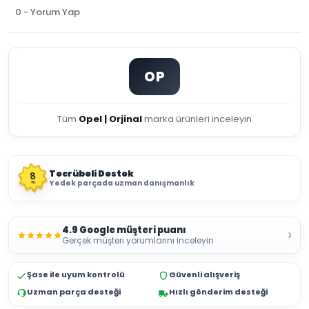
0 - Yorum Yap
OP
Tüm
Opel | Orjinal
marka ürünleri inceleyin
Tecrübeli Destek
8
Yedek parçada uzman danışmanlık
YIL
4.9 Google müşteri puanı
›
Gerçek müşteri yorumlarını inceleyin
Şase ile uyum kontrolü
Güvenli alışveriş
Uzman parça desteği
Hızlı gönderim desteği