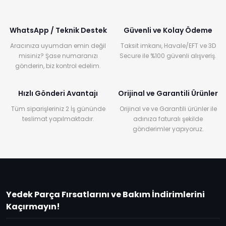
WhatsApp / Teknik Destek
Güvenli ve Kolay Ödeme
Aracınıza uyumdan emin değil
Taksit imkanı, Havale/EFT ve 3D
misiniz? Şase numaranızı
Secure ile %100 güvenli alışveriş.
gönderin, biz kontrol edelim.
Hızlı Gönderi Avantajı
Orijinal ve Garantili Ürünler
Tüm siparişleriniz 2 İş gününde
Orijinal ve ve Garantili ürünler ile
teslimat yapılmaktadır.
adınıza faturalı şekilde
gönderimler yapıyoruz.
Yedek Parça Fırsatlarını ve Bakım İndirimlerini
Kaçırmayın!