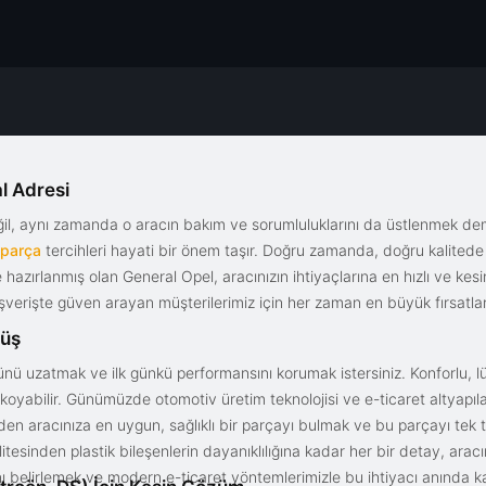
l Adresi
eğil, aynı zamanda o aracın bakım ve sorumluluklarını da üstlenmek d
 parça
tercihleri hayati bir önem taşır. Doğru zamanda, doğru kalitede s
le hazırlanmış olan General Opel, aracınızın ihtiyaçlarına en hızlı ve ke
alışverişte güven arayan müşterilerimiz için her zaman en büyük fırsatla
rüş
nü uzatmak ve ilk günkü performansını korumak istersiniz. Konforlu, lük
yabilir. Günümüzde otomotiv üretim teknolojisi ve e-ticaret altyapılar
en aracınıza en uygun, sağlıklı bir parçayı bulmak ve bu parçayı tek 
litesinden plastik bileşenlerin dayanıklılığına kadar her bir detay, a
ını belirlemek ve modern e-ticaret yöntemlerimizle bu ihtiyacı anında ka