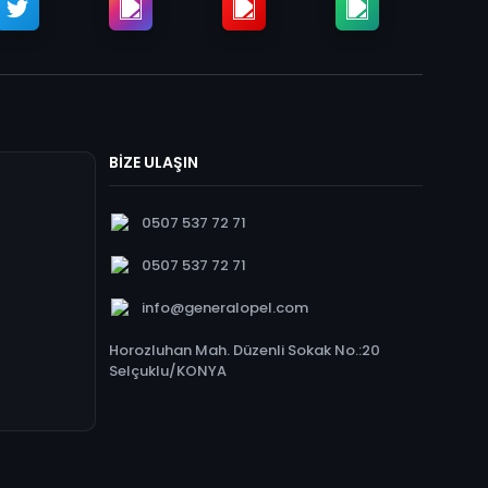
BİZE ULAŞIN
0507 537 72 71
0507 537 72 71
info@generalopel.com
Horozluhan Mah. Düzenli Sokak No.:20
Selçuklu/KONYA