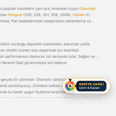
i popüler modellerin yanı sıra; Amerikan rüyası
Chevrolet
 olan
Peugeot
(206, 208, 301, 308, 3008),
Citroën
(C-
ımana, fren balatalarından süspansiyon sistemlerine ve
ticilerin sunduğu dayanıklı malzemeler, aracınızın yolda
itelikli ürünleri size ulaştırmak için kesintisiz
nızın performansını daima en üst seviyede tutar. Sağlıklı ve
i General Opel güvencesiyle sizi bekliyor.
n gerçek bir yatırımdır. Otomotiv sektörünün en çok
HEDİYE ÇARKI
mizi sürdürüyoruz. Ürünlerin kalitesi ve bunun fiyat karşılığı
Çevir & Kazan
ak bu kadar uygun fiyatlarla karşınıza bir fırsat olarak
anız olun siparişleriniz en kısa zamanda elinize ulaşır. Kusursuz
iz.