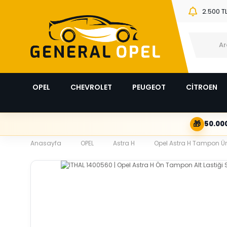
2.500 T
OPEL
CHEVROLET
PEUGEOT
CİTROEN
🎁
50.000
Anasayfa
OPEL
Astra H
Opel Astra H Tampon Ür