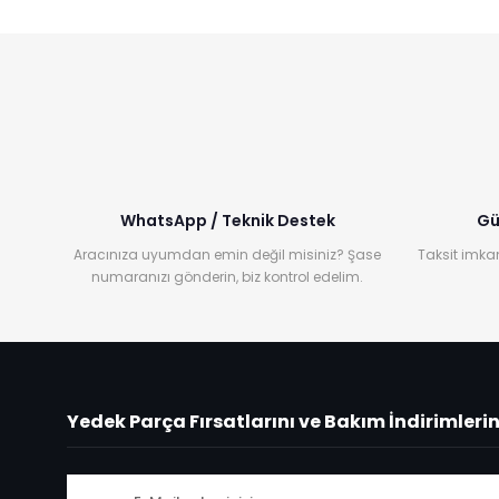
WhatsApp / Teknik Destek
Gü
Aracınıza uyumdan emin değil misiniz? Şase
Taksit imkan
numaranızı gönderin, biz kontrol edelim.
Yedek Parça Fırsatlarını ve Bakım İndirimleri