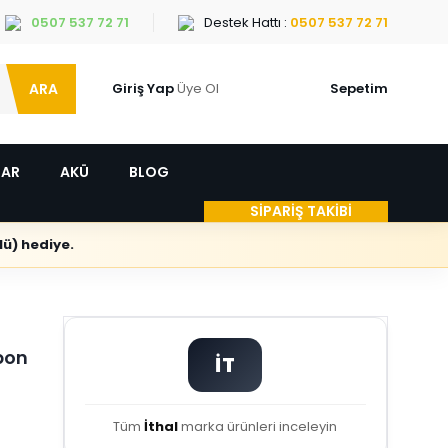
0507 537 72 71
Destek Hattı :
0507 537 72 71
ARA
Giriş Yap
Üye Ol
Sepetim
LAR
AKÜ
BLOG
SİPARİŞ TAKİBİ
ü) hediye.
pon
İT
Tüm
İthal
marka ürünleri inceleyin