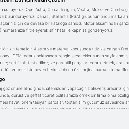
troën, DS) İçin Kesin Çözüm
i sunuyoruz. Opel Astra, Corsa, Insignia, Vectra, Mokka ve Combo gib
ızda bulunduruyoruz. Dahası, Stellantis (PSA) grubunun öncü markaları
açlarınız için de devasa bir kataloğa sahibiz. Motor aksamından şanz
 numaranızla filtreleyerek sıfır hata ile kapınıza gönderiyoruz.
iğinizin temelidir. Alaşım ve materyal konusunda titizlikle çalışan üre
onaylı OEM tedarik noktasında zengin seçenekler sunan sayfalarımız, en n
ne; sertifikalı, test edilmiş ve garantili parçalar tedarik etmek, aracı
ödün vermek istemeyen herkes için en özel orijinal parça alternatifler
rgo
aj göz önüne alındığında, sitemizden yapacağınız alışveriş aracınız içi
da, dürüst ve şeffaf ticaret politikamızla örnek bir firma olma özelliği
işmesi hayati önem taşıyan parçalar, toptan alım gücümüz sayesinde anc
arı ve SSL sertifikalı güvenli ödeme altyapısıyla; ülkenin neresinde olurs
gun fiyat avantajıyla parça kalitesini birleştirmek için doğru yerdesin