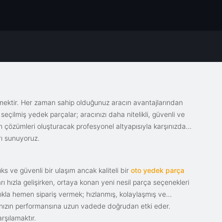
emektir. Her zaman sahip olduğunuz aracın avantajlarından
eçilmiş yedek parçalar; aracınızı daha nitelikli, güvenli ve
sin çözümleri oluşturacak profesyonel altyapısıyla karşınızda.
rı sunuyoruz.
s ve güvenli bir ulaşım ancak kaliteli bir
oto yedek parça
ı hızla gelişirken, ortaya konan yeni nesil parça seçenekleri
tıkla hemen sipariş vermek; hızlanmış, kolaylaşmış ve
racınızın performansına uzun vadede doğrudan etki eder.
rşılamaktır.