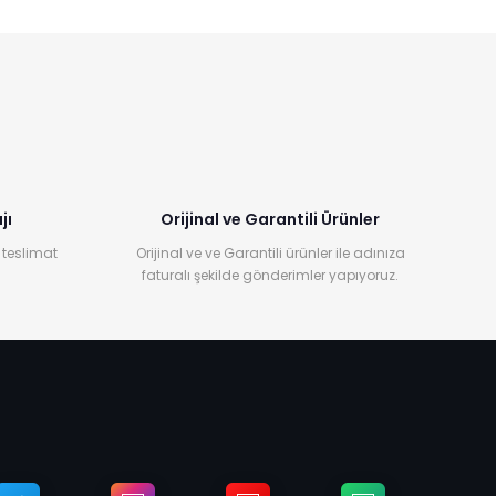
jı
Orijinal ve Garantili Ürünler
 teslimat
Orijinal ve ve Garantili ürünler ile adınıza
faturalı şekilde gönderimler yapıyoruz.