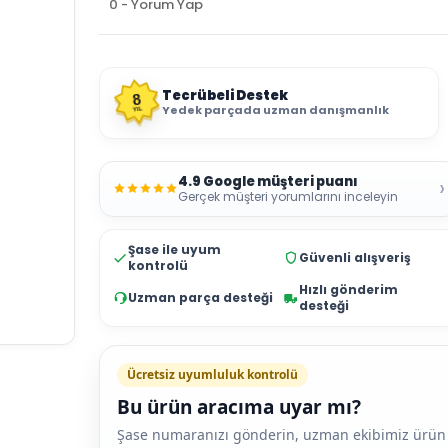
0 - Yorum Yap
Tecrübeli Destek
8
Yedek parçada uzman danışmanlık
YIL
4.9 Google müşteri puanı
›
Gerçek müşteri yorumlarını inceleyin
Şase ile uyum
Güvenli alışveriş
kontrolü
Hızlı gönderim
Uzman parça desteği
desteği
Ücretsiz uyumluluk kontrolü
Bu ürün aracıma uyar mı?
Şase numaranızı gönderin, uzman ekibimiz ürün