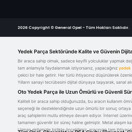
2026 Copyright © General Opel - Tüm Hakları Saklıdır.
Yedek Parça Sektöründe Kalite ve Güvenin Dijita
Bir araca sahip olmak, sadece keyifli yolculuklar yapmak d
tam anlamıyla faydalanmak istiyorsanız, yapacağınız
yedek
çekici bir hale getirir. Her türlü ihtiyacınız düşünülerek özen
Yılların sanayi tecrübesini dijital dünyaya taşıyarak, sanal 
Oto Yedek Parça ile Uzun Ömürlü ve Güvenli Sü
Kaliteli bir araca sahip olduğunuzda, bu aracın kullanım ömrü
seçeneği ile desteklendiğinde uzun ömürlü bir sonuç ortaya ko
araç sahiplerini mutlu etmeye devam ediyor. İnternet üzerind
tamamen güvenilir bir süreç haline gelmiştir. Metal alaşım ka
Uzman ekibimizle birlikte önceliğimiz, aracınızın tam ihtiyac