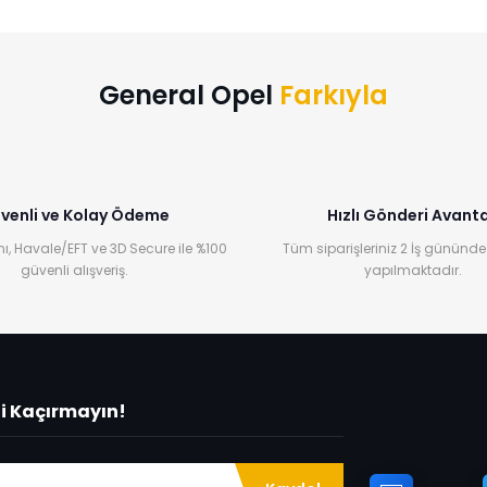
Bu ürüne ilk yorumu siz yapın!
Yorum Yaz
General Opel
Farkıyla
venli ve Kolay Ödeme
Hızlı Gönderi Avanta
ı, Havale/EFT ve 3D Secure ile %100
Tüm siparişleriniz 2 İş gününde
güvenli alışveriş.
yapılmaktadır.
ni Kaçırmayın!