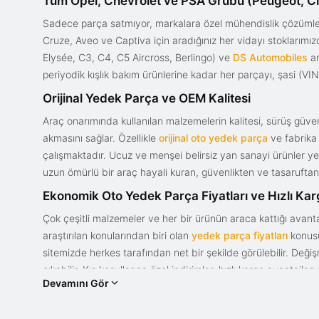
Tüm Opel, Chevrolet ve PSA Grubu (Peugeot, Ci
Sadece parça satmıyor, markalara özel mühendislik çözümler
Cruze, Aveo ve Captiva için aradığınız her vidayı stoklarım
Elysée, C3, C4, C5 Aircross, Berlingo) ve
DS Automobiles
ar
periyodik kışlık bakım ürünlerine kadar her parçayı, şasi (VIN)
Orijinal Yedek Parça ve OEM Kalitesi
Araç onarımında kullanılan malzemelerin kalitesi, sürüş güvenl
akmasını sağlar. Özellikle
orijinal oto yedek parça
ve fabrika 
çalışmaktadır. Ucuz ve menşei belirsiz yan sanayi ürünler yeri
uzun ömürlü bir araç hayali kuran, güvenlikten ve tasaruftan 
Ekonomik Oto Yedek Parça Fiyatları ve Hızlı Ka
Çok çeşitli malzemeler ve her bir ürünün araca kattığı avant
araştırılan konularından biri olan
yedek parça fiyatları
konusun
sitemizde herkes tarafından net bir şekilde görülebilir. Değ
çıkabilir. Kış koşullarına özel indirimler, hızlı kargo avantajl
Devamını Gör
bir tasarım ve güce sahip olan aracınızın değerini korumak, uy