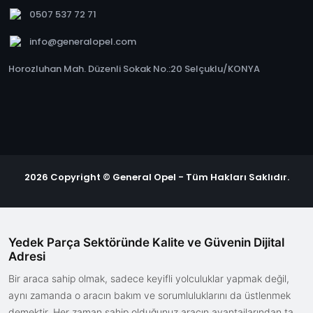
0507 537 72 71
info@generalopel.com
Horozluhan Mah. Düzenli Sokak No.:20 Selçuklu/KONYA
2026 Copyright © General Opel - Tüm Hakları Saklıdır.
Yedek Parça Sektöründe Kalite ve Güvenin Dijital
Adresi
Bir araca sahip olmak, sadece keyifli yolculuklar yapmak değil,
aynı zamanda o aracın bakım ve sorumluluklarını da üstlenmek
demektir. Her zaman sahip olduğunuz aracın avantajlarından tam