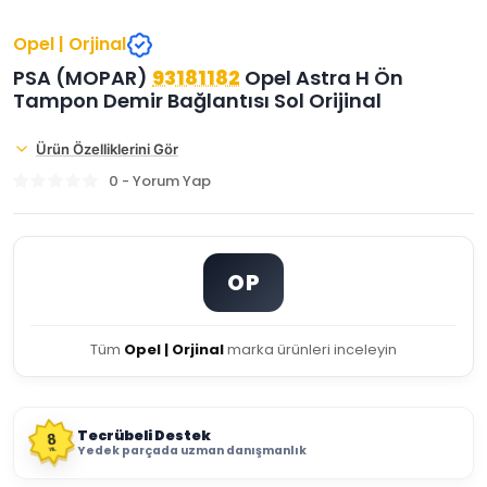
Opel | Orjinal
PSA (MOPAR)
93181182
Opel Astra H Ön
Tampon Demir Bağlantısı Sol Orijinal
Ürün Özelliklerini Gör
0 - Yorum Yap
OP
Tüm
Opel | Orjinal
marka ürünleri inceleyin
Tecrübeli Destek
8
Yedek parçada uzman danışmanlık
YIL