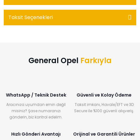
Taksit Seçenekleri
General Opel
Farkıyla
WhatsApp / Teknik Destek
Güvenli ve Kolay Ödeme
Aracınıza uyumdan emin değil
Taksit imkanı, Havale/EFT ve 3D
misiniz? Şase numaranızı
Secure ile %100 güvenli alışveriş.
gönderin, biz kontrol edelim.
Hızlı Gönderi Avantajı
Orijinal ve Garantili Ürünler