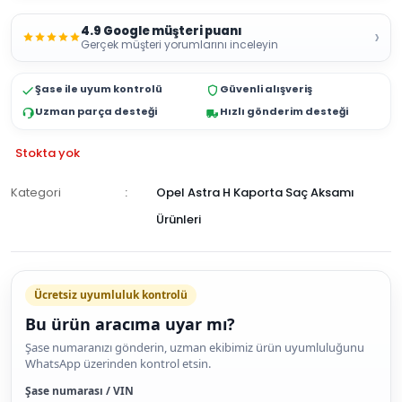
4.9 Google müşteri puanı
›
Gerçek müşteri yorumlarını inceleyin
Şase ile uyum kontrolü
Güvenli alışveriş
Uzman parça desteği
Hızlı gönderim desteği
Stokta yok
Kategori
Opel Astra H Kaporta Saç Aksamı
Ürünleri
GELİNCE
HABER
Ücretsiz uyumluluk kontrolü
VER
Bu ürün aracıma uyar mı?
Şase numaranızı gönderin, uzman ekibimiz ürün uyumluluğunu
WhatsApp üzerinden kontrol etsin.
Şase numarası / VIN