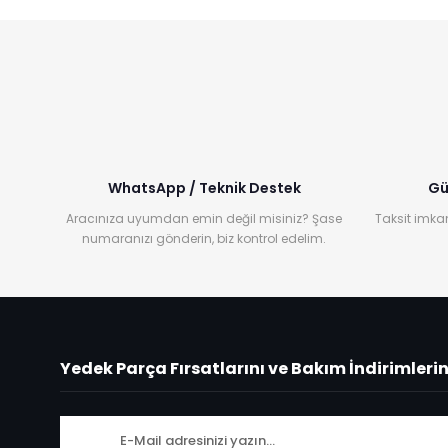
WhatsApp / Teknik Destek
Gü
Aracınıza uyumdan emin değil misiniz? Şase
Taksit imkan
numaranızı gönderin, biz kontrol edelim.
Yedek Parça Fırsatlarını ve Bakım İndirimleri