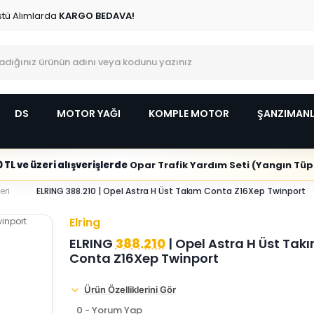
stü Alımlarda
KARGO BEDAVA!
DS
MOTOR YAĞI
KOMPLE MOTOR
ŞANZIMAN
 TL ve üzeri alışverişlerde
Opar Trafik Yardım Seti (Yangın Tüpl
eri
ELRING 388.210 | Opel Astra H Üst Takım Conta Z16Xep Twinport
Elring
ELRING
388.210
| Opel Astra H Üst Tak
Conta Z16Xep Twinport
Ürün Özelliklerini Gör
0 - Yorum Yap