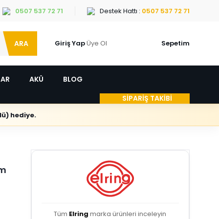
0507 537 72 71
Destek Hattı :
0507 537 72 71
ARA
Giriş Yap
Üye Ol
Sepetim
LAR
AKÜ
BLOG
SİPARİŞ TAKİBİ
ü) hediye.
ım
Tüm
Elring
marka ürünleri inceleyin