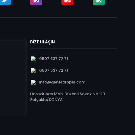
BİZE ULAŞIN
0507 537 72 71
0507 537 72 71
info@generalopel.com
Horozluhan Mah. Düzenli Sokak No.:20
Selçuklu/KONYA