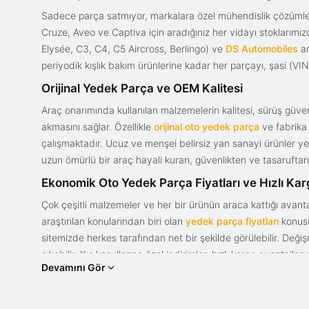
Sadece parça satmıyor, markalara özel mühendislik çözümler
Cruze, Aveo ve Captiva için aradığınız her vidayı stoklarım
Elysée, C3, C4, C5 Aircross, Berlingo) ve
DS Automobiles
ar
periyodik kışlık bakım ürünlerine kadar her parçayı, şasi (VIN)
Orijinal Yedek Parça ve OEM Kalitesi
Araç onarımında kullanılan malzemelerin kalitesi, sürüş güvenl
akmasını sağlar. Özellikle
orijinal oto yedek parça
ve fabrika 
çalışmaktadır. Ucuz ve menşei belirsiz yan sanayi ürünler yeri
uzun ömürlü bir araç hayali kuran, güvenlikten ve tasaruftan 
Ekonomik Oto Yedek Parça Fiyatları ve Hızlı Ka
Çok çeşitli malzemeler ve her bir ürünün araca kattığı avant
araştırılan konularından biri olan
yedek parça fiyatları
konusun
sitemizde herkes tarafından net bir şekilde görülebilir. Değ
çıkabilir. Kış koşullarına özel indirimler, hızlı kargo avantajl
Devamını Gör
bir tasarım ve güce sahip olan aracınızın değerini korumak, uy