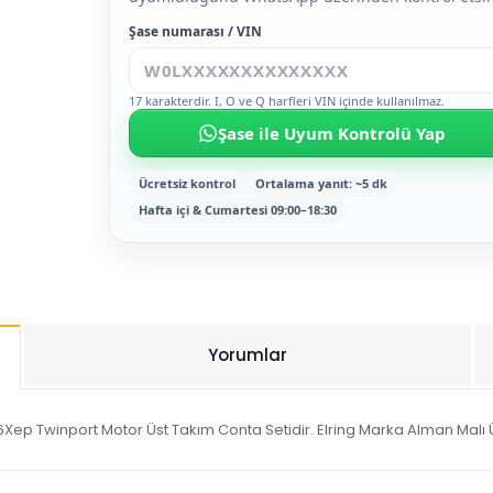
Şase numarası / VIN
17 karakterdir. I, O ve Q harfleri VIN içinde kullanılmaz.
Şase ile Uyum Kontrolü Yap
Ücretsiz kontrol
Ortalama yanıt: ~5 dk
Hafta içi & Cumartesi 09:00–18:30
Yorumlar
Xep Twinport Motor Üst Takım Conta Setidir. Elring Marka Alman Malı 
Bu ürüne ilk yorumu siz yapın!