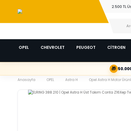
2.500 TL Ü
OPEL
CHEVROLET
PEUGEOT
CİTROEN
🎁
50.000
Anasayfa
OPEL
Astra H
Opel Astra H Motor Ürünl