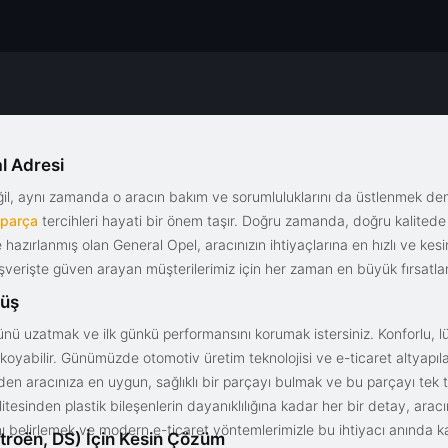
l Adresi
eğil, aynı zamanda o aracın bakım ve sorumluluklarını da üstlenmek d
 parça
tercihleri hayati bir önem taşır. Doğru zamanda, doğru kalitede s
le hazırlanmış olan General Opel, aracınızın ihtiyaçlarına en hızlı ve ke
alışverişte güven arayan müşterilerimiz için her zaman en büyük fırsatla
rüş
nü uzatmak ve ilk günkü performansını korumak istersiniz. Konforlu, lük
yabilir. Günümüzde otomotiv üretim teknolojisi ve e-ticaret altyapılar
en aracınıza en uygun, sağlıklı bir parçayı bulmak ve bu parçayı tek 
litesinden plastik bileşenlerin dayanıklılığına kadar her bir detay, a
ını belirlemek ve modern e-ticaret yöntemlerimizle bu ihtiyacı anında ka
troën, DS) İçin Kesin Çözüm