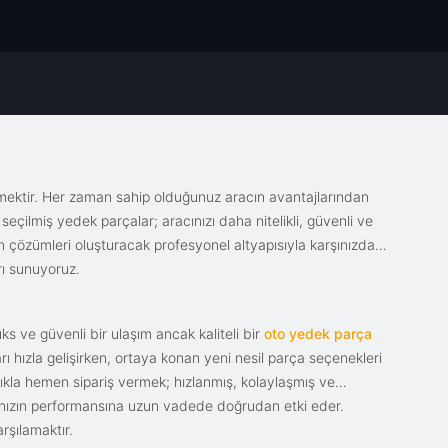
emektir. Her zaman sahip olduğunuz aracın avantajlarından
eçilmiş yedek parçalar; aracınızı daha nitelikli, güvenli ve
sin çözümleri oluşturacak profesyonel altyapısıyla karşınızda.
rı sunuyoruz.
s ve güvenli bir ulaşım ancak kaliteli bir
oto yedek parça
ı hızla gelişirken, ortaya konan yeni nesil parça seçenekleri
tıkla hemen sipariş vermek; hızlanmış, kolaylaşmış ve
racınızın performansına uzun vadede doğrudan etki eder.
rşılamaktır.