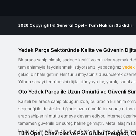
2026 Copyright © General Opel - Tüm Hakları Saklıdır.
Yedek Parça Sektöründe Kalite ve Güvenin Dijita
Bir araca sahip olmak, sadece keyifli yolculuklar yapmak d
tam anlamıyla faydalanmak istiyorsanız, yapacağınız
yedek
çekici bir hale getirir. Her türlü ihtiyacınız düşünülerek özen
Yılların sanayi tecrübesini dijital dünyaya taşıyarak, sanal 
Oto Yedek Parça ile Uzun Ömürlü ve Güvenli Sü
Kaliteli bir araca sahip olduğunuzda, bu aracın kullanım ömrü
seçeneği ile desteklendiğinde uzun ömürlü bir sonuç ortaya ko
araç sahiplerini mutlu etmeye devam ediyor. İnternet üzerind
tamamen güvenilir bir süreç haline gelmiştir. Metal alaşım ka
Uzman ekibimizle birlikte önceliğimiz, aracınızın tam ihtiyac
Tüm Opel, Chevrolet ve PSA Grubu (Peugeot, Ci