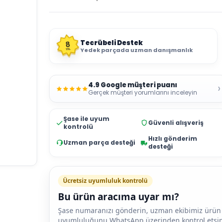
Tecrübeli Destek
8
Yedek parçada uzman danışmanlık
YIL
4.9 Google müşteri puanı
›
Gerçek müşteri yorumlarını inceleyin
Şase ile uyum
Güvenli alışveriş
kontrolü
Hızlı gönderim
Uzman parça desteği
desteği
Ücretsiz uyumluluk kontrolü
Bu ürün aracıma uyar mı?
Şase numaranızı gönderin, uzman ekibimiz ürün
uyumluluğunu WhatsApp üzerinden kontrol etsin