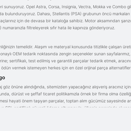
i sunuyoruz. Opel Astra, Corsa, Insignia, Vectra, Mokka ve Combo gib
ızda bulunduruyoruz. Dahası, Stellantis (PSA) grubunun öncü markaları
açlarınız için de devasa bir kataloğa sahibiz. Motor aksamından şanz
 numaranızla filtreleyerek sıfır hata ile kapınıza gönderiyoruz.
iğinizin temelidir. Alaşım ve materyal konusunda titizlikle çalışan üre
onaylı OEM tedarik noktasında zengin seçenekler sunan sayfalarımız, en n
ne; sertifikalı, test edilmiş ve garantili parçalar tedarik etmek, aracı
ödün vermek istemeyen herkes için en özel orijinal parça alternatifler
rgo
aj göz önüne alındığında, sitemizden yapacağınız alışveriş aracınız içi
da, dürüst ve şeffaf ticaret politikamızla örnek bir firma olma özelliği
işmesi hayati önem taşıyan parçalar, toptan alım gücümüz sayesinde anc
arı ve SSL sertifikalı güvenli ödeme altyapısıyla; ülkenin neresinde olurs
gun fiyat avantajıyla parça kalitesini birleştirmek için doğru yerdesin