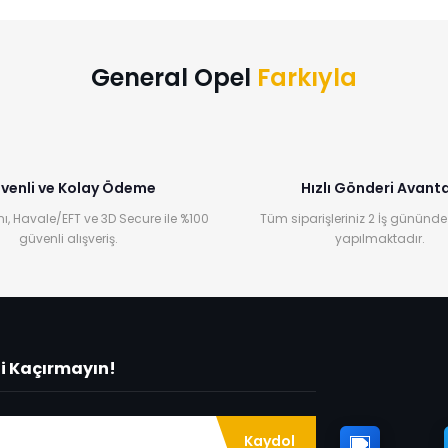
Yorum Yaz
General Opel
Farkıyla
venli ve Kolay Ödeme
Hızlı Gönderi Avanta
ı, Havale/EFT ve 3D Secure ile %100
Tüm siparişleriniz 2 İş gününde
güvenli alışveriş.
yapılmaktadır.
ni Kaçırmayın!
Kaydol