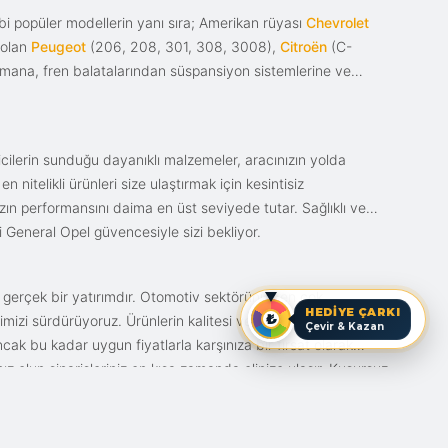
i popüler modellerin yanı sıra; Amerikan rüyası
Chevrolet
 olan
Peugeot
(206, 208, 301, 308, 3008),
Citroën
(C-
ımana, fren balatalarından süspansiyon sistemlerine ve
ticilerin sunduğu dayanıklı malzemeler, aracınızın yolda
itelikli ürünleri size ulaştırmak için kesintisiz
nızın performansını daima en üst seviyede tutar. Sağlıklı ve
i General Opel güvencesiyle sizi bekliyor.
n gerçek bir yatırımdır. Otomotiv sektörünün en çok
HEDİYE ÇARKI
mizi sürdürüyoruz. Ürünlerin kalitesi ve bunun fiyat karşılığı
Çevir & Kazan
ak bu kadar uygun fiyatlarla karşınıza bir fırsat olarak
anız olun siparişleriniz en kısa zamanda elinize ulaşır. Kusursuz
iz.