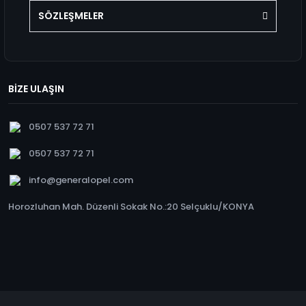
SÖZLEŞMELER
BİZE ULAŞIN
0507 537 72 71
0507 537 72 71
info@generalopel.com
Horozluhan Mah. Düzenli Sokak No.:20 Selçuklu/KONYA