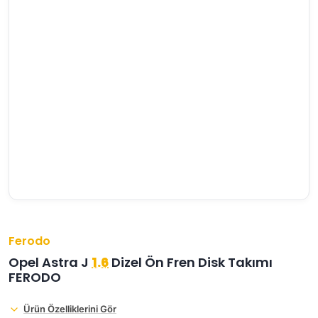
›
›
›
O
C
P
Beni
Şifremi
CHEVROLET
OPEL
PEUGEOT
hatırla
unuttum
Giriş Yap
›
›
›
M
C
D
Yeni Hesap
MOTOR
CİTROEN
DS
Oluştur
YAĞI
›
›
›
K
Ş
A
KOMPLE
ŞANZIMANLAR
AKÜ
MOTOR
Ferodo
Opel Astra J
1.6
Dizel Ön Fren Disk Takımı
FERODO
Ürün Özelliklerini Gör