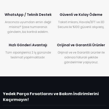
WhatsApp / Teknik Destek
Güvenli ve Kolay Ödeme
Aracınıza uyumdan emin değil
Taksit imkanı, Havale/EFT ve 3D
misiniz? Şase numaranızı
Secure ile %100 güvenli alışveriş.
gönderin, biz kontrol edelim.
Hızlı Gönderi Avantajı
Orijinal ve Garantili Ürünler
Tüm siparişleriniz 2 İş gününde
Orijinal ve ve Garantili ürünler ile
teslimat yapılmaktadır.
adınıza faturalı şekilde
gönderimler yapıyoruz.
Yedek Parça Fırsatlarını ve Bakım İndirimlerini
Kaçırmayın!