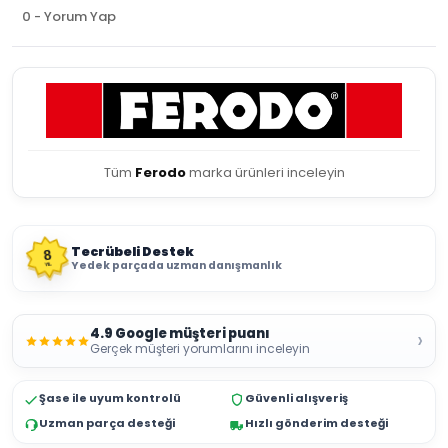
0 - Yorum Yap
Tüm
Ferodo
marka ürünleri inceleyin
Tecrübeli Destek
8
Yedek parçada uzman danışmanlık
YIL
4.9 Google müşteri puanı
›
Gerçek müşteri yorumlarını inceleyin
Şase ile uyum kontrolü
Güvenli alışveriş
Uzman parça desteği
Hızlı gönderim desteği