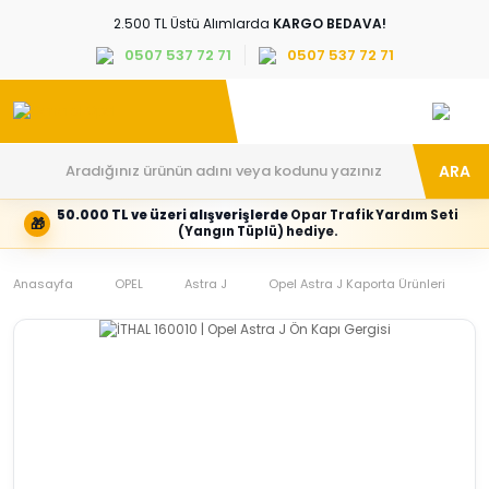
2.500 TL Üstü Alımlarda
KARGO BEDAVA!
0507 537 72 71
0507 537 72 71
ARA
50.000 TL ve üzeri alışverişlerde
Opar Trafik Yardım Seti
🎁
Hesabım
Kategoriler
(Yangın Tüplü) hediye.
Giriş
Marka,
yapın
araç
Anasayfa
veya
ve
OPEL
Astra J
Opel Astra J Kaporta Ürünleri
yeni
parça
hesap
grubunu
oluşturun
seçin
Tüm Kategoriler
E-posta adresi
Şifre