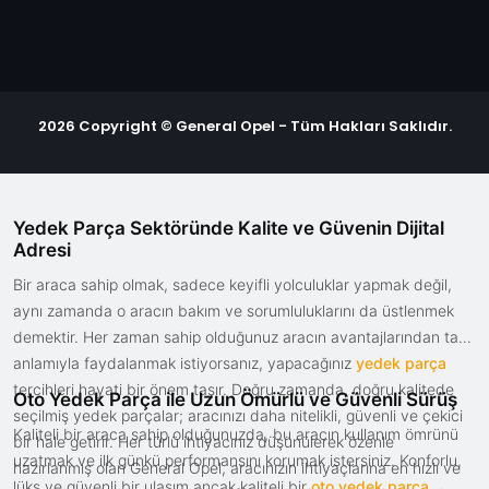
2026 Copyright © General Opel - Tüm Hakları Saklıdır.
Yedek Parça Sektöründe Kalite ve Güvenin Dijital
Adresi
Bir araca sahip olmak, sadece keyifli yolculuklar yapmak değil,
aynı zamanda o aracın bakım ve sorumluluklarını da üstlenmek
demektir. Her zaman sahip olduğunuz aracın avantajlarından tam
anlamıyla faydalanmak istiyorsanız, yapacağınız
yedek parça
tercihleri hayati bir önem taşır. Doğru zamanda, doğru kalitede
Oto Yedek Parça ile Uzun Ömürlü ve Güvenli Sürüş
seçilmiş yedek parçalar; aracınızı daha nitelikli, güvenli ve çekici
Kaliteli bir araca sahip olduğunuzda, bu aracın kullanım ömrünü
bir hale getirir. Her türlü ihtiyacınız düşünülerek özenle
uzatmak ve ilk günkü performansını korumak istersiniz. Konforlu,
hazırlanmış olan General Opel, aracınızın ihtiyaçlarına en hızlı ve
lüks ve güvenli bir ulaşım ancak kaliteli bir
oto yedek parça