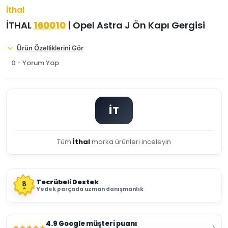
İthal
İTHAL
160010
| Opel Astra J Ön Kapı Gergisi
Ürün Özelliklerini Gör
0 - Yorum Yap
İT
Tüm
İthal
marka ürünleri inceleyin
Tecrübeli Destek
8
Yedek parçada uzman danışmanlık
YIL
4.9 Google müşteri puanı
›