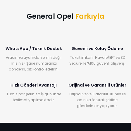
General Opel
Farkıyla
WhatsApp / Teknik Destek
Güvenli ve Kolay Ödeme
Aracınıza uyumdan emin değil
Taksit imkanı, Havale/EFT ve 3D
misiniz? Şase numaranızı
Secure ile %100 güvenli alışveriş.
gönderin, biz kontrol edelim.
Hızlı Gönderi Avantajı
Orijinal ve Garantili Ürünler
Tüm siparişleriniz 2 İş gününde
Orijinal ve ve Garantili ürünler ile
teslimat yapılmaktadır.
adınıza faturalı şekilde
gönderimler yapıyoruz.