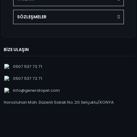
SÖZLEŞMELER
BİZE ULAŞIN
0507 537 72 71
0507 537 72 71
info@generalopel.com
Horozluhan Mah. Düzenli Sokak No.:20 Selçuklu/KONYA