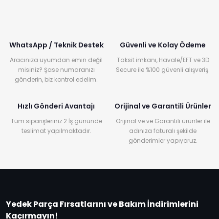
WhatsApp / Teknik Destek
Güvenli ve Kolay Ödeme
Aracınıza uyumdan emin değil
Taksit imkanı, Havale/EFT ve 3D
misiniz? Şase numaranızı
Secure ile %100 güvenli alışveriş.
gönderin, biz kontrol edelim.
Hızlı Gönderi Avantajı
Orijinal ve Garantili Ürünler
Tüm siparişleriniz 2 İş gününde
Orijinal ve ve Garantili ürünler ile
teslimat yapılmaktadır.
adınıza faturalı şekilde
gönderimler yapıyoruz.
Yedek Parça Fırsatlarını ve Bakım İndirimlerini
Kaçırmayın!