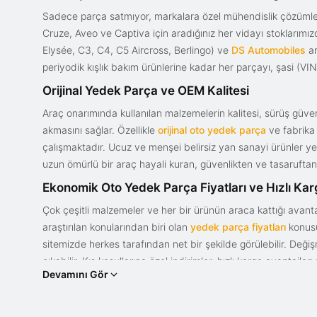
Sadece parça satmıyor, markalara özel mühendislik çözümler
Cruze, Aveo ve Captiva için aradığınız her vidayı stoklarım
Elysée, C3, C4, C5 Aircross, Berlingo) ve
DS Automobiles
ar
periyodik kışlık bakım ürünlerine kadar her parçayı, şasi (VIN)
Orijinal Yedek Parça ve OEM Kalitesi
Araç onarımında kullanılan malzemelerin kalitesi, sürüş güvenl
akmasını sağlar. Özellikle
orijinal oto yedek parça
ve fabrika 
çalışmaktadır. Ucuz ve menşei belirsiz yan sanayi ürünler yeri
uzun ömürlü bir araç hayali kuran, güvenlikten ve tasaruftan 
Ekonomik Oto Yedek Parça Fiyatları ve Hızlı Ka
Çok çeşitli malzemeler ve her bir ürünün araca kattığı avant
araştırılan konularından biri olan
yedek parça fiyatları
konusun
sitemizde herkes tarafından net bir şekilde görülebilir. Değ
çıkabilir. Kış koşullarına özel indirimler, hızlı kargo avantajl
Devamını Gör
bir tasarım ve güce sahip olan aracınızın değerini korumak, uy