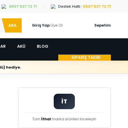
0507 537 72 71
Destek Hattı :
0507 537 72 71
ARA
Giriş Yap
Üye Ol
Sepetim
LAR
AKÜ
BLOG
SİPARİŞ TAKİBİ
ü) hediye.
İT
Tüm
İthal
marka ürünleri inceleyin