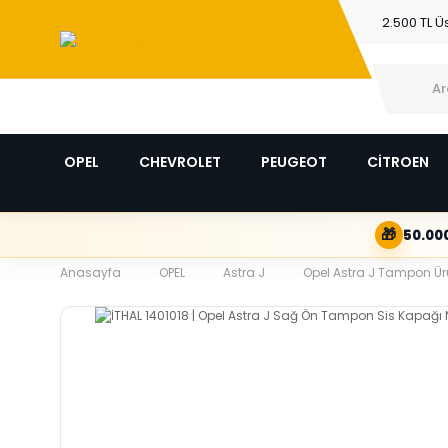
2.500 TL Ü
OPEL
CHEVROLET
PEUGEOT
CİTROEN
🎁
50.000
Anasayfa
OPEL
Astra J
Opel Astra J Tampon Ürü