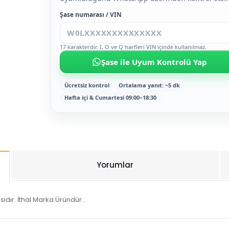
Şase numarası / VIN
17 karakterdir. I, O ve Q harfleri VIN içinde kullanılmaz.
Şase ile Uyum Kontrolü Yap
Ücretsiz kontrol
Ortalama yanıt: ~5 dk
Hafta içi & Cumartesi 09:00–18:30
Yorumlar
ıdır. İthal Marka Üründür..
Bu ürüne ilk yorumu siz yapın!