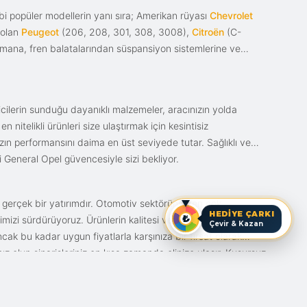
i popüler modellerin yanı sıra; Amerikan rüyası
Chevrolet
 olan
Peugeot
(206, 208, 301, 308, 3008),
Citroën
(C-
ımana, fren balatalarından süspansiyon sistemlerine ve
ticilerin sunduğu dayanıklı malzemeler, aracınızın yolda
itelikli ürünleri size ulaştırmak için kesintisiz
nızın performansını daima en üst seviyede tutar. Sağlıklı ve
i General Opel güvencesiyle sizi bekliyor.
n gerçek bir yatırımdır. Otomotiv sektörünün en çok
HEDİYE ÇARKI
mizi sürdürüyoruz. Ürünlerin kalitesi ve bunun fiyat karşılığı
Çevir & Kazan
ak bu kadar uygun fiyatlarla karşınıza bir fırsat olarak
anız olun siparişleriniz en kısa zamanda elinize ulaşır. Kusursuz
iz.