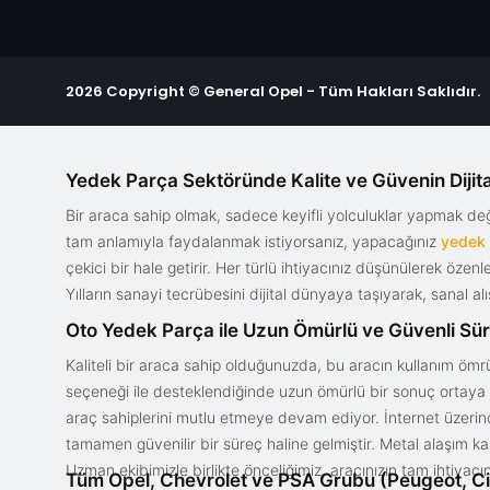
2026 Copyright © General Opel - Tüm Hakları Saklıdır.
Yedek Parça Sektöründe Kalite ve Güvenin Dijita
Bir araca sahip olmak, sadece keyifli yolculuklar yapmak d
tam anlamıyla faydalanmak istiyorsanız, yapacağınız
yedek
çekici bir hale getirir. Her türlü ihtiyacınız düşünülerek özen
Yılların sanayi tecrübesini dijital dünyaya taşıyarak, sanal 
Oto Yedek Parça ile Uzun Ömürlü ve Güvenli Sü
Kaliteli bir araca sahip olduğunuzda, bu aracın kullanım ömrü
seçeneği ile desteklendiğinde uzun ömürlü bir sonuç ortaya ko
araç sahiplerini mutlu etmeye devam ediyor. İnternet üzerind
tamamen güvenilir bir süreç haline gelmiştir. Metal alaşım ka
Uzman ekibimizle birlikte önceliğimiz, aracınızın tam ihtiyac
Tüm Opel, Chevrolet ve PSA Grubu (Peugeot, Ci