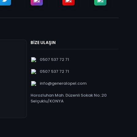
BİZE ULAŞIN
0507 537 72 71
0507 537 72 71
info@generalopel.com
Horozluhan Mah. Düzenli Sokak No.:20
Selçuklu/KONYA