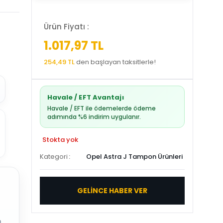
Ürün Fiyatı :
1.017,97 TL
254,49 TL
den başlayan taksitlerle!
Havale / EFT Avantajı
Havale / EFT ile ödemelerde ödeme
adımında %6 indirim uygulanır.
Stokta yok
Kategori
Opel Astra J Tampon Ürünleri
GELİNCE HABER VER
.