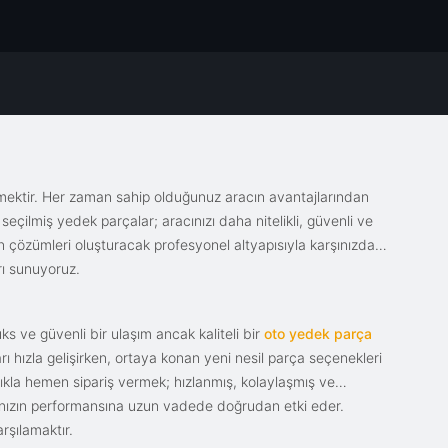
emektir. Her zaman sahip olduğunuz aracın avantajlarından
eçilmiş yedek parçalar; aracınızı daha nitelikli, güvenli ve
sin çözümleri oluşturacak profesyonel altyapısıyla karşınızda.
rı sunuyoruz.
s ve güvenli bir ulaşım ancak kaliteli bir
oto yedek parça
ı hızla gelişirken, ortaya konan yeni nesil parça seçenekleri
tıkla hemen sipariş vermek; hızlanmış, kolaylaşmış ve
racınızın performansına uzun vadede doğrudan etki eder.
rşılamaktır.