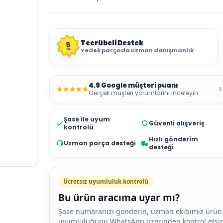
Tecrübeli Destek
8
Yedek parçada uzman danışmanlık
YIL
4.9 Google müşteri puanı
›
Gerçek müşteri yorumlarını inceleyin
Şase ile uyum
Güvenli alışveriş
kontrolü
Hızlı gönderim
Uzman parça desteği
desteği
Ücretsiz uyumluluk kontrolü
Bu ürün aracıma uyar mı?
Şase numaranızı gönderin, uzman ekibimiz ürün
uyumluluğunu WhatsApp üzerinden kontrol etsin