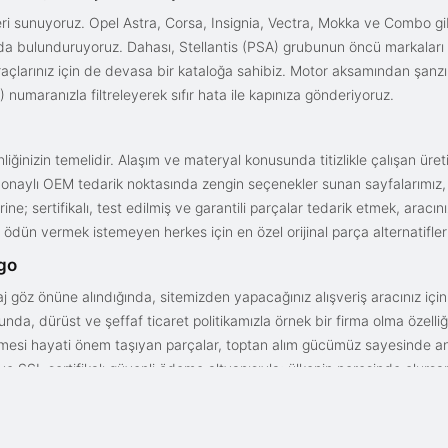
i sunuyoruz. Opel Astra, Corsa, Insignia, Vectra, Mokka ve Combo gib
ızda bulunduruyoruz. Dahası, Stellantis (PSA) grubunun öncü markaları
açlarınız için de devasa bir kataloğa sahibiz. Motor aksamından şanz
 numaranızla filtreleyerek sıfır hata ile kapınıza gönderiyoruz.
iğinizin temelidir. Alaşım ve materyal konusunda titizlikle çalışan üre
onaylı OEM tedarik noktasında zengin seçenekler sunan sayfalarımız, en n
ne; sertifikalı, test edilmiş ve garantili parçalar tedarik etmek, aracı
ödün vermek istemeyen herkes için en özel orijinal parça alternatifler
rgo
aj göz önüne alındığında, sitemizden yapacağınız alışveriş aracınız içi
da, dürüst ve şeffaf ticaret politikamızla örnek bir firma olma özelliği
işmesi hayati önem taşıyan parçalar, toptan alım gücümüz sayesinde anc
arı ve SSL sertifikalı güvenli ödeme altyapısıyla; ülkenin neresinde olurs
gun fiyat avantajıyla parça kalitesini birleştirmek için doğru yerdesin