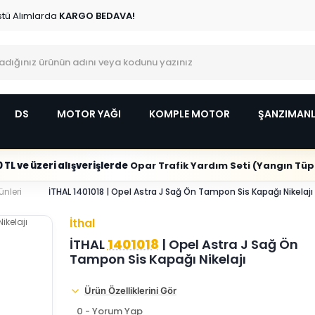
stü Alımlarda
KARGO BEDAVA!
DS
MOTOR YAĞI
KOMPLE MOTOR
ŞANZIMAN
 TL ve üzeri alışverişlerde
Opar Trafik Yardım Seti (Yangın Tüpl
nleri
İTHAL 1401018 | Opel Astra J Sağ Ön Tampon Sis Kapağı Nikelajı
İthal
İTHAL
1401018
| Opel Astra J Sağ Ön
Tampon Sis Kapağı Nikelajı
Ürün Özelliklerini Gör
0 - Yorum Yap