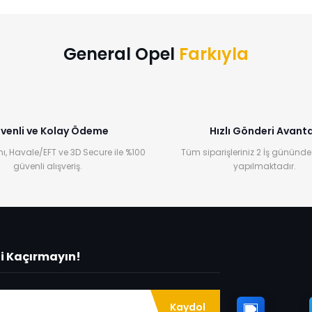
Yorum Yaz
General Opel
Farkıyla
venli ve Kolay Ödeme
Hızlı Gönderi Avanta
ı, Havale/EFT ve 3D Secure ile %100
Tüm siparişleriniz 2 İş gününde
güvenli alışveriş.
yapılmaktadır.
ni Kaçırmayın!
Kaydol