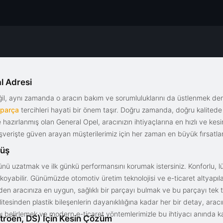
l Adresi
eğil, aynı zamanda o aracın bakım ve sorumluluklarını da üstlenmek d
 parça
tercihleri hayati bir önem taşır. Doğru zamanda, doğru kalitede s
le hazırlanmış olan General Opel, aracınızın ihtiyaçlarına en hızlı ve ke
alışverişte güven arayan müşterilerimiz için her zaman en büyük fırsatla
rüş
nü uzatmak ve ilk günkü performansını korumak istersiniz. Konforlu, lük
yabilir. Günümüzde otomotiv üretim teknolojisi ve e-ticaret altyapılar
en aracınıza en uygun, sağlıklı bir parçayı bulmak ve bu parçayı tek 
litesinden plastik bileşenlerin dayanıklılığına kadar her bir detay, a
ını belirlemek ve modern e-ticaret yöntemlerimizle bu ihtiyacı anında ka
troën, DS) İçin Kesin Çözüm