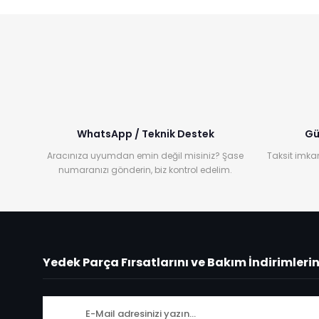
WhatsApp / Teknik Destek
Gü
Aracınıza uyumdan emin değil misiniz? Şase
Taksit imkan
numaranızı gönderin, biz kontrol edelim.
Yedek Parça Fırsatlarını ve Bakım İndirimleri