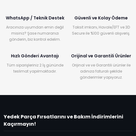
WhatsApp / Teknik Destek
Güvenli ve Kolay Ödeme
Aracınıza uyumdan emin değil
Taksit imkanı, Havale/EFT ve 3D
misiniz? Şase numaranızı
Secure ile %100 güvenli alışveriş.
gönderin, biz kontrol edelim.
Hızlı Gönderi Avantajı
Orijinal ve Garantili Ürünler
Tüm siparişleriniz 2 İş gününde
Orijinal ve ve Garantili ürünler ile
teslimat yapılmaktadır.
adınıza faturalı şekilde
gönderimler yapıyoruz.
Yedek Parça Fırsatlarını ve Bakım İndirimlerini
Kaçırmayın!