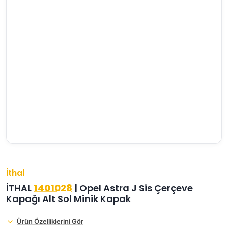
›
›
›
O
C
P
Beni
Şifremi
CHEVROLET
OPEL
PEUGEOT
hatırla
unuttum
Giriş Yap
›
›
›
M
C
D
Yeni Hesap
MOTOR
CİTROEN
DS
Oluştur
YAĞI
›
›
›
K
Ş
A
KOMPLE
ŞANZIMANLAR
AKÜ
MOTOR
İthal
İTHAL
1401028
| Opel Astra J Sis Çerçeve
Kapağı Alt Sol Minik Kapak
Ürün Özelliklerini Gör