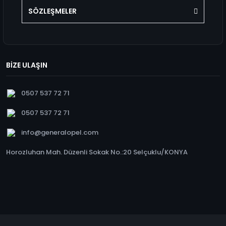
SÖZLEŞMELER
BİZE ULAŞIN
0507 537 72 71
0507 537 72 71
info@generalopel.com
Horozluhan Mah. Düzenli Sokak No.:20 Selçuklu/KONYA