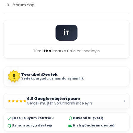
0 - Yorum Yap
İT
Tüm
İthal
marka ürünleri inceleyin
Tecrübeli Destek
8
Yedek parçada uzman danışmanlık
YIL
4.9 Google müşteri puanı
›
Gerçek müşteri yorumlarını inceleyin
Şase ile uyum kontrolü
Güvenli alışveriş
Uzman parça desteği
Hızlı gönderim desteği