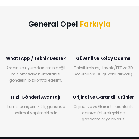
General Opel
Farkıyla
WhatsApp / Teknik Destek
Güvenli ve Kolay Ödeme
Aracınıza uyumdan emin değil
Taksit imkanı, Havale/EFT ve 3D
misiniz? Şase numaranızı
Secure ile %100 güvenli alışveriş.
gönderin, biz kontrol edelim.
Hızlı Gönderi Avantajı
Orijinal ve Garantili Ürünler
Tüm siparişleriniz 2 İş gününde
Orijinal ve ve Garantili ürünler ile
teslimat yapılmaktadır.
adınıza faturalı şekilde
gönderimler yapıyoruz.