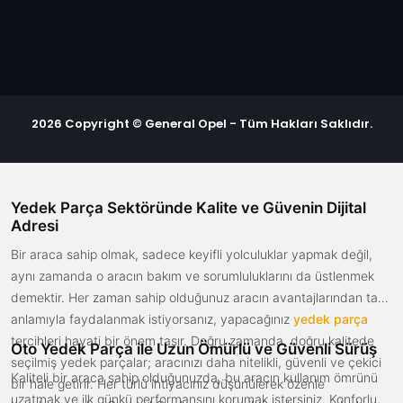
2026 Copyright © General Opel - Tüm Hakları Saklıdır.
Yedek Parça Sektöründe Kalite ve Güvenin Dijital
Adresi
Bir araca sahip olmak, sadece keyifli yolculuklar yapmak değil,
aynı zamanda o aracın bakım ve sorumluluklarını da üstlenmek
demektir. Her zaman sahip olduğunuz aracın avantajlarından tam
anlamıyla faydalanmak istiyorsanız, yapacağınız
yedek parça
tercihleri hayati bir önem taşır. Doğru zamanda, doğru kalitede
Oto Yedek Parça ile Uzun Ömürlü ve Güvenli Sürüş
seçilmiş yedek parçalar; aracınızı daha nitelikli, güvenli ve çekici
Kaliteli bir araca sahip olduğunuzda, bu aracın kullanım ömrünü
bir hale getirir. Her türlü ihtiyacınız düşünülerek özenle
uzatmak ve ilk günkü performansını korumak istersiniz. Konforlu,