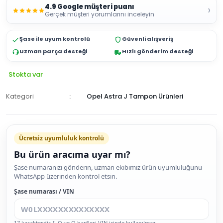
4.9 Google müşteri puanı
›
Gerçek müşteri yorumlarını inceleyin
Şase ile uyum kontrolü
Güvenli alışveriş
Uzman parça desteği
Hızlı gönderim desteği
Stokta var
Kategori
Opel Astra J Tampon Ürünleri
Ücretsiz uyumluluk kontrolü
Bu ürün aracıma uyar mı?
SEPETE
Şase numaranızı gönderin, uzman ekibimiz ürün uyumluluğunu
WhatsApp üzerinden kontrol etsin.
EKLE
HEMEN
Şase numarası / VIN
AL
17 karakterdir. I, O ve Q harfleri VIN içinde kullanılmaz.