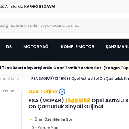
stü Alımlarda
KARGO BEDAVA!
DS
MOTOR YAĞI
KOMPLE MOTOR
ŞANZIMAN
 TL ve üzeri alışverişlerde
Opar Trafik Yardım Seti (Yangın Tüpl
tma Ürünleri
PSA (MOPAR) 13491088 Opel Astra J Sol Ön Çamurluk Sinya
Opel | Orjinal
PSA (MOPAR)
13491088
Opel Astra J S
Ön Çamurluk Sinyali Orijinal
Ürün Özelliklerini Gör
0 - Yorum Yap