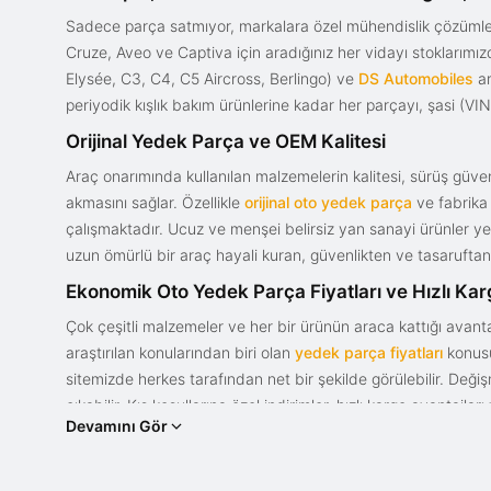
Sadece parça satmıyor, markalara özel mühendislik çözümler
Cruze, Aveo ve Captiva için aradığınız her vidayı stoklarım
Elysée, C3, C4, C5 Aircross, Berlingo) ve
DS Automobiles
ar
periyodik kışlık bakım ürünlerine kadar her parçayı, şasi (VIN)
Orijinal Yedek Parça ve OEM Kalitesi
Araç onarımında kullanılan malzemelerin kalitesi, sürüş güvenl
akmasını sağlar. Özellikle
orijinal oto yedek parça
ve fabrika 
çalışmaktadır. Ucuz ve menşei belirsiz yan sanayi ürünler yeri
uzun ömürlü bir araç hayali kuran, güvenlikten ve tasaruftan 
Ekonomik Oto Yedek Parça Fiyatları ve Hızlı Ka
Çok çeşitli malzemeler ve her bir ürünün araca kattığı avant
araştırılan konularından biri olan
yedek parça fiyatları
konusun
sitemizde herkes tarafından net bir şekilde görülebilir. Değ
çıkabilir. Kış koşullarına özel indirimler, hızlı kargo avantajl
Devamını Gör
bir tasarım ve güce sahip olan aracınızın değerini korumak, uy