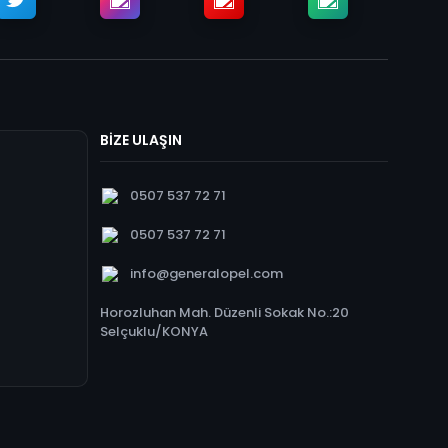
BİZE ULAŞIN
0507 537 72 71
0507 537 72 71
info@generalopel.com
Horozluhan Mah. Düzenli Sokak No.:20
Selçuklu/KONYA