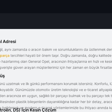
l Adresi
eğil, aynı zamanda o aracın bakım ve sorumluluklarını da üstlenmek d
 parça
tercihleri hayati bir önem taşır. Doğru zamanda, doğru kalitede s
le hazırlanmış olan General Opel, aracınızın ihtiyaçlarına en hızlı ve ke
alışverişte güven arayan müşterilerimiz için her zaman en büyük fırsatla
rüş
nü uzatmak ve ilk günkü performansını korumak istersiniz. Konforlu, lük
yabilir. Günümüzde otomotiv üretim teknolojisi ve e-ticaret altyapılar
en aracınıza en uygun, sağlıklı bir parçayı bulmak ve bu parçayı tek 
litesinden plastik bileşenlerin dayanıklılığına kadar her bir detay, a
ını belirlemek ve modern e-ticaret yöntemlerimizle bu ihtiyacı anında ka
troën, DS) İçin Kesin Çözüm