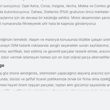
i sunuyoruz. Opel Astra, Corsa, Insignia, Vectra, Mokka ve Combo gib
ızda bulunduruyoruz. Dahası, Stellantis (PSA) grubunun öncü markaları
açlarınız için de devasa bir kataloğa sahibiz. Motor aksamından şanz
 numaranızla filtreleyerek sıfır hata ile kapınıza gönderiyoruz.
iğinizin temelidir. Alaşım ve materyal konusunda titizlikle çalışan üre
onaylı OEM tedarik noktasında zengin seçenekler sunan sayfalarımız, en n
ne; sertifikalı, test edilmiş ve garantili parçalar tedarik etmek, aracı
ödün vermek istemeyen herkes için en özel orijinal parça alternatifler
rgo
aj göz önüne alındığında, sitemizden yapacağınız alışveriş aracınız içi
da, dürüst ve şeffaf ticaret politikamızla örnek bir firma olma özelliği
işmesi hayati önem taşıyan parçalar, toptan alım gücümüz sayesinde anc
arı ve SSL sertifikalı güvenli ödeme altyapısıyla; ülkenin neresinde olurs
gun fiyat avantajıyla parça kalitesini birleştirmek için doğru yerdesin