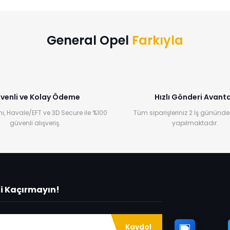
Bu ürüne ilk yorumu siz yapın!
Yorum Yaz
General Opel
Farkıyla
venli ve Kolay Ödeme
Hızlı Gönderi Avanta
ı, Havale/EFT ve 3D Secure ile %100
Tüm siparişleriniz 2 İş gününde
güvenli alışveriş.
yapılmaktadır.
ni Kaçırmayın!
Kaydol