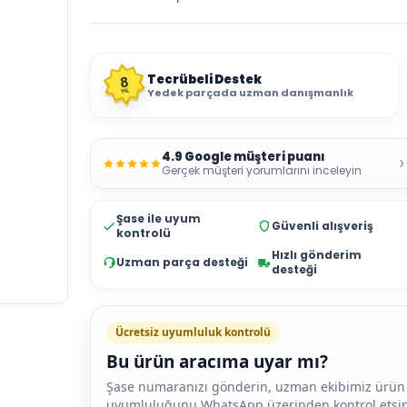
Tecrübeli Destek
8
Yedek parçada uzman danışmanlık
YIL
4.9 Google müşteri puanı
›
Gerçek müşteri yorumlarını inceleyin
Şase ile uyum
Güvenli alışveriş
kontrolü
Hızlı gönderim
Uzman parça desteği
desteği
Ücretsiz uyumluluk kontrolü
Bu ürün aracıma uyar mı?
Şase numaranızı gönderin, uzman ekibimiz ürün
uyumluluğunu WhatsApp üzerinden kontrol etsin