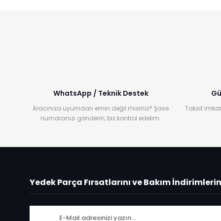
WhatsApp / Teknik Destek
Gü
Aracınıza uyumdan emin değil misiniz? Şase
Taksit imkan
numaranızı gönderin, biz kontrol edelim.
Yedek Parça Fırsatlarını ve Bakım İndirimleri