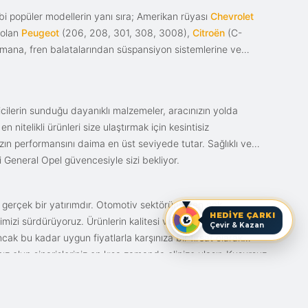
i popüler modellerin yanı sıra; Amerikan rüyası
Chevrolet
 olan
Peugeot
(206, 208, 301, 308, 3008),
Citroën
(C-
ımana, fren balatalarından süspansiyon sistemlerine ve
ticilerin sunduğu dayanıklı malzemeler, aracınızın yolda
itelikli ürünleri size ulaştırmak için kesintisiz
nızın performansını daima en üst seviyede tutar. Sağlıklı ve
i General Opel güvencesiyle sizi bekliyor.
n gerçek bir yatırımdır. Otomotiv sektörünün en çok
HEDİYE ÇARKI
mizi sürdürüyoruz. Ürünlerin kalitesi ve bunun fiyat karşılığı
Çevir & Kazan
ak bu kadar uygun fiyatlarla karşınıza bir fırsat olarak
anız olun siparişleriniz en kısa zamanda elinize ulaşır. Kusursuz
iz.