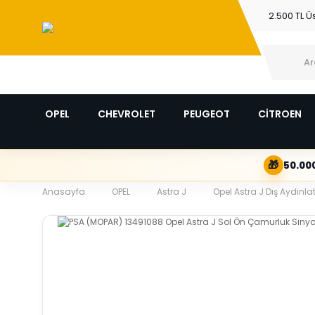
2.500 TL Ü
OPEL
CHEVROLET
PEUGEOT
CİTROEN
🎁
50.000
Anasayfa
OPEL
Astra J
Opel Astra J Dış Aydınla