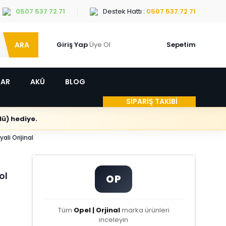
0507 537 72 71
Destek Hattı :
0507 537 72 71
ARA
Giriş Yap
Üye Ol
Sepetim
LAR
AKÜ
BLOG
SİPARİŞ TAKİBİ
ü) hediye.
li Orijinal
ol
OP
Tüm
Opel | Orjinal
marka ürünleri
inceleyin