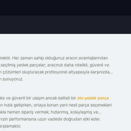
emektir. Her zaman sahip olduğunuz aracın avantajlarından
eçilmiş yedek parçalar; aracınızı daha nitelikli, güvenli ve
sin çözümleri oluşturacak profesyonel altyapısıyla karşınızda.
rı sunuyoruz.
s ve güvenli bir ulaşım ancak kaliteli bir
oto yedek parça
ı hızla gelişirken, ortaya konan yeni nesil parça seçenekleri
tıkla hemen sipariş vermek; hızlanmış, kolaylaşmış ve
racınızın performansına uzun vadede doğrudan etki eder.
rşılamaktır.