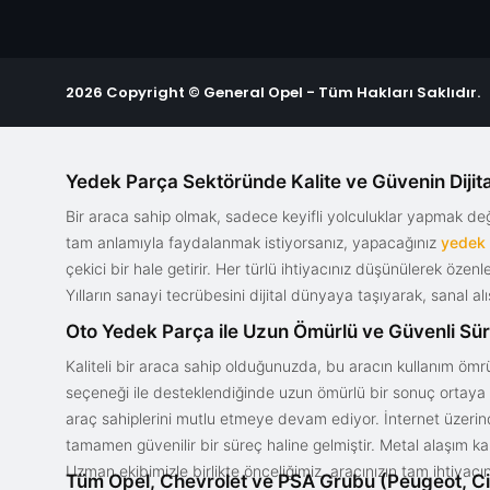
2026 Copyright © General Opel - Tüm Hakları Saklıdır.
Yedek Parça Sektöründe Kalite ve Güvenin Dijita
Bir araca sahip olmak, sadece keyifli yolculuklar yapmak d
tam anlamıyla faydalanmak istiyorsanız, yapacağınız
yedek
çekici bir hale getirir. Her türlü ihtiyacınız düşünülerek özen
Yılların sanayi tecrübesini dijital dünyaya taşıyarak, sanal 
Oto Yedek Parça ile Uzun Ömürlü ve Güvenli Sü
Kaliteli bir araca sahip olduğunuzda, bu aracın kullanım ömrü
seçeneği ile desteklendiğinde uzun ömürlü bir sonuç ortaya ko
araç sahiplerini mutlu etmeye devam ediyor. İnternet üzerind
tamamen güvenilir bir süreç haline gelmiştir. Metal alaşım ka
Uzman ekibimizle birlikte önceliğimiz, aracınızın tam ihtiyac
Tüm Opel, Chevrolet ve PSA Grubu (Peugeot, Ci