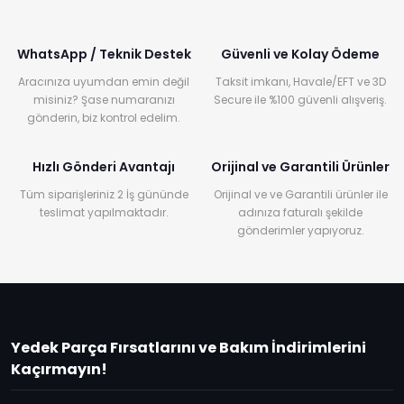
WhatsApp / Teknik Destek
Güvenli ve Kolay Ödeme
Aracınıza uyumdan emin değil
Taksit imkanı, Havale/EFT ve 3D
misiniz? Şase numaranızı
Secure ile %100 güvenli alışveriş.
gönderin, biz kontrol edelim.
Hızlı Gönderi Avantajı
Orijinal ve Garantili Ürünler
Tüm siparişleriniz 2 İş gününde
Orijinal ve ve Garantili ürünler ile
teslimat yapılmaktadır.
adınıza faturalı şekilde
gönderimler yapıyoruz.
Yedek Parça Fırsatlarını ve Bakım İndirimlerini
Kaçırmayın!