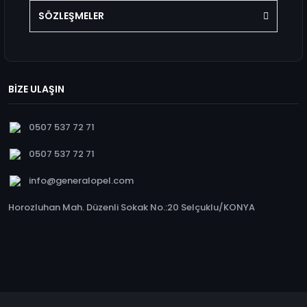
SÖZLEŞMELER
BİZE ULAŞIN
0507 537 72 71
0507 537 72 71
info@generalopel.com
Horozluhan Mah. Düzenli Sokak No.:20 Selçuklu/KONYA