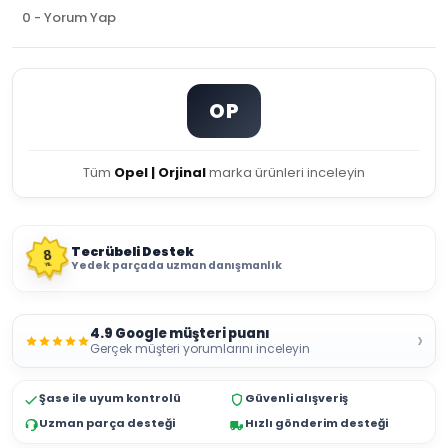
0 - Yorum Yap
OP
Tüm
Opel | Orjinal
marka ürünleri inceleyin
Tecrübeli Destek
8
Yedek parçada uzman danışmanlık
YIL
4.9 Google müşteri puanı
›
Gerçek müşteri yorumlarını inceleyin
Şase ile uyum kontrolü
Güvenli alışveriş
Uzman parça desteği
Hızlı gönderim desteği