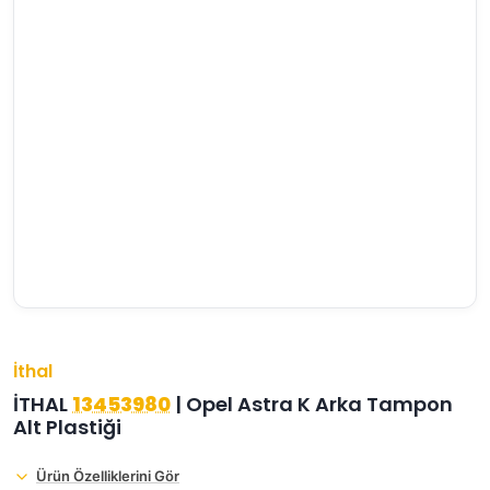
›
›
›
O
C
P
Beni
Şifremi
CHEVROLET
OPEL
PEUGEOT
hatırla
unuttum
Giriş Yap
›
›
›
M
C
D
Yeni Hesap
MOTOR
CİTROEN
DS
Oluştur
YAĞI
›
›
›
K
Ş
A
KOMPLE
ŞANZIMANLAR
AKÜ
MOTOR
İthal
İTHAL
13453980
| Opel Astra K Arka Tampon
Alt Plastiği
Ürün Özelliklerini Gör