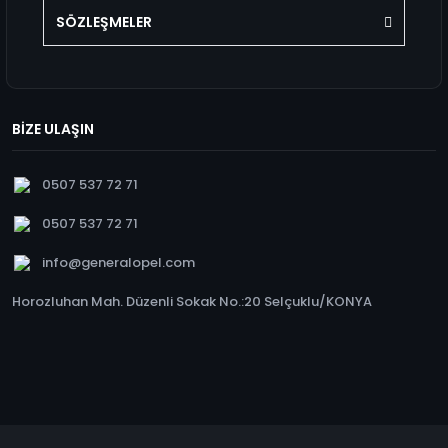
SÖZLEŞMELER
BİZE ULAŞIN
0507 537 72 71
0507 537 72 71
info@generalopel.com
Horozluhan Mah. Düzenli Sokak No.:20 Selçuklu/KONYA