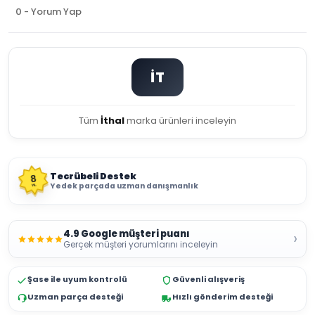
0 - Yorum Yap
İT
Tüm
İthal
marka ürünleri inceleyin
Tecrübeli Destek
8
Yedek parçada uzman danışmanlık
YIL
4.9 Google müşteri puanı
›
Gerçek müşteri yorumlarını inceleyin
Şase ile uyum kontrolü
Güvenli alışveriş
Uzman parça desteği
Hızlı gönderim desteği