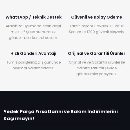
WhatsApp / Teknik Destek
Güvenli ve Kolay Ödeme
Aracınıza uyumdan emin değil
Taksit imkanı, Havale/EFT ve 3D
misiniz? Şase numaranızı
Secure ile %100 güvenli alışveriş.
gönderin, biz kontrol edelim.
Hızlı Gönderi Avantajı
Orijinal ve Garantili Ürünler
Tüm siparişleriniz 2 İş gününde
Orijinal ve ve Garantili ürünler ile
teslimat yapılmaktadır.
adınıza faturalı şekilde
gönderimler yapıyoruz.
Yedek Parça Fırsatlarını ve Bakım İndirimlerini
Kaçırmayın!