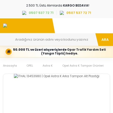
2.500 TL Üstü Alımlarda
KARGO BEDAVA!
0507 537 72 71
0507 537 72 71
ARA
50.000 TL ve üzeri alışverişlerde
Opar Trafik Yardım Seti
🎁
Hesabım
Kategoriler
(Yangın Tüplü) hediye.
Giriş
Marka,
yapın
araç
Anasayfa
veya
ve
OPEL
Astra K
Opel Astra K Tampon Ürünleri
yeni
parça
hesap
grubunu
oluşturun
seçin
Tüm Kategoriler
E-posta adresi
Şifre