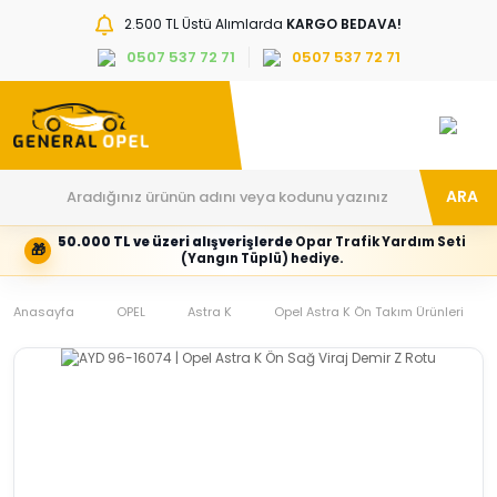
2.500 TL Üstü Alımlarda
KARGO BEDAVA!
0507 537 72 71
0507 537 72 71
ARA
50.000 TL ve üzeri alışverişlerde
Opar Trafik Yardım Seti
🎁
Hesabım
Kategoriler
(Yangın Tüplü) hediye.
Giriş
Marka,
yapın
araç
Anasayfa
veya
ve
OPEL
Astra K
Opel Astra K Ön Takım Ürünleri
yeni
parça
hesap
grubunu
oluşturun
seçin
Tüm Kategoriler
E-posta adresi
Şifre