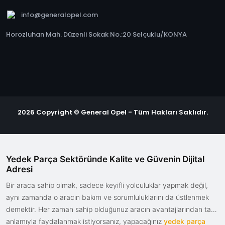
info@generalopel.com
Horozluhan Mah. Düzenli Sokak No.:20 Selçuklu/KONYA
2026 Copyright © General Opel - Tüm Hakları Saklıdır.
Yedek Parça Sektöründe Kalite ve Güvenin Dijital
Adresi
Bir araca sahip olmak, sadece keyifli yolculuklar yapmak değil,
aynı zamanda o aracın bakım ve sorumluluklarını da üstlenmek
demektir. Her zaman sahip olduğunuz aracın avantajlarından tam
anlamıyla faydalanmak istiyorsanız, yapacağınız
yedek parça