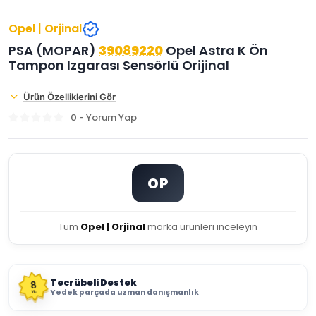
Opel | Orjinal
PSA (MOPAR)
39089220
Opel Astra K Ön
Tampon Izgarası Sensörlü Orijinal
Ürün Özelliklerini Gör
0 - Yorum Yap
OP
Tüm
Opel | Orjinal
marka ürünleri inceleyin
Tecrübeli Destek
8
Yedek parçada uzman danışmanlık
YIL