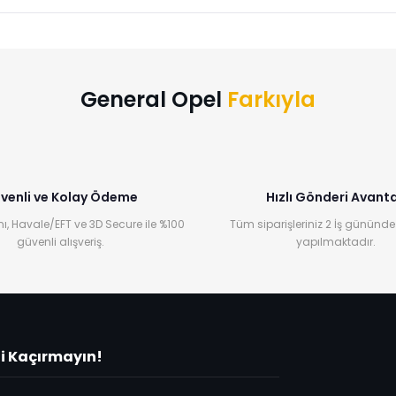
Bu ürüne ilk yorumu siz yapın!
Yorum Yaz
General Opel
Farkıyla
venli ve Kolay Ödeme
Hızlı Gönderi Avanta
ı, Havale/EFT ve 3D Secure ile %100
Tüm siparişleriniz 2 İş gününde
güvenli alışveriş.
yapılmaktadır.
ni Kaçırmayın!