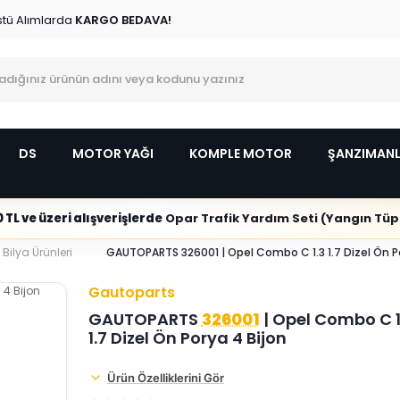
stü Alımlarda
KARGO BEDAVA!
DS
MOTOR YAĞI
KOMPLE MOTOR
ŞANZIMAN
 TL ve üzeri alışverişlerde
Opar Trafik Yardım Seti (Yangın Tüpl
ilya Ürünleri
GAUTOPARTS 326001 | Opel Combo C 1.3 1.7 Dizel Ön P
Gautoparts
GAUTOPARTS
326001
| Opel Combo C 1
1.7 Dizel Ön Porya 4 Bijon
Ürün Özelliklerini Gör