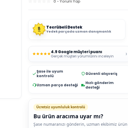
0 - Yorum Yap
Tecrübeli Destek
8
Yedek parçada uzman danışmanlık
YIL
4.9 Google müşteri puanı
›
Gerçek müşteri yorumlarını inceleyin
Şase ile uyum
Güvenli alışveriş
kontrolü
Hızlı gönderim
Uzman parça desteği
desteği
Ücretsiz uyumluluk kontrolü
Bu ürün aracıma uyar mı?
Şase numaranızı gönderin, uzman ekibimiz ürün