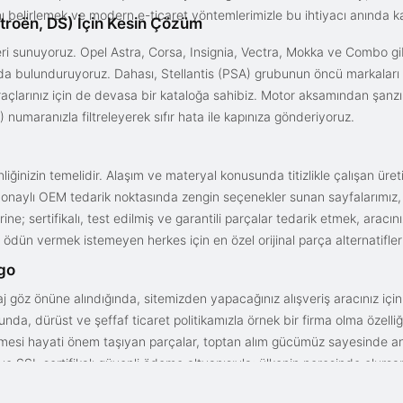
ını belirlemek ve modern e-ticaret yöntemlerimizle bu ihtiyacı anında ka
troën, DS) İçin Kesin Çözüm
i sunuyoruz. Opel Astra, Corsa, Insignia, Vectra, Mokka ve Combo gib
ızda bulunduruyoruz. Dahası, Stellantis (PSA) grubunun öncü markaları
açlarınız için de devasa bir kataloğa sahibiz. Motor aksamından şanz
 numaranızla filtreleyerek sıfır hata ile kapınıza gönderiyoruz.
iğinizin temelidir. Alaşım ve materyal konusunda titizlikle çalışan üre
onaylı OEM tedarik noktasında zengin seçenekler sunan sayfalarımız, en n
ne; sertifikalı, test edilmiş ve garantili parçalar tedarik etmek, aracı
ödün vermek istemeyen herkes için en özel orijinal parça alternatifler
rgo
aj göz önüne alındığında, sitemizden yapacağınız alışveriş aracınız içi
da, dürüst ve şeffaf ticaret politikamızla örnek bir firma olma özelliği
işmesi hayati önem taşıyan parçalar, toptan alım gücümüz sayesinde anc
arı ve SSL sertifikalı güvenli ödeme altyapısıyla; ülkenin neresinde olurs
gun fiyat avantajıyla parça kalitesini birleştirmek için doğru yerdesin