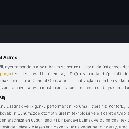
l Adresi
eğil, aynı zamanda o aracın bakım ve sorumluluklarını da üstlenmek d
 parça
tercihleri hayati bir önem taşır. Doğru zamanda, doğru kalitede s
le hazırlanmış olan General Opel, aracınızın ihtiyaçlarına en hızlı ve ke
alışverişte güven arayan müşterilerimiz için her zaman en büyük fırsatla
rüş
nü uzatmak ve ilk günkü performansını korumak istersiniz. Konforlu, lük
yabilir. Günümüzde otomotiv üretim teknolojisi ve e-ticaret altyapılar
en aracınıza en uygun, sağlıklı bir parçayı bulmak ve bu parçayı tek 
litesinden plastik bileşenlerin dayanıklılığına kadar her bir detay, a