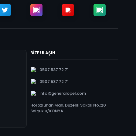
BİZE ULAŞIN
0507 537 72 71
0507 537 72 71
info@generalopel.com
Horozluhan Mah. Düzenli Sokak No.:20
Selçuklu/KONYA