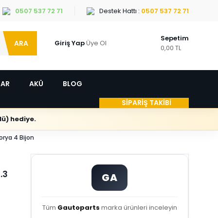
0507 537 72 71
Destek Hattı :
0507 537 72 71
Sepetim
ARA
Giriş Yap
Üye Ol
0,00 TL
LAR
AKÜ
BLOG
SİPARİŞ TAKİBİ
ü) hediye.
orya 4 Bijon
.3
GA
Tüm
Gautoparts
marka ürünleri inceleyin