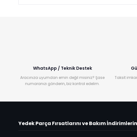
WhatsApp / Teknik Destek
Gü
Aracınıza uyumdan emin değil misiniz? Şase
Taksit imkan
numaranızı gönderin, biz kontrol edelim.
Yedek Parça Fırsatlarını ve Bakım İndirimleri