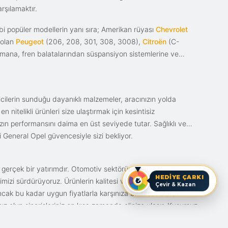
rşılamaktır.
i popüler modellerin yanı sıra; Amerikan rüyası
Chevrolet
 olan
Peugeot
(206, 208, 301, 308, 3008),
Citroën
(C-
ımana, fren balatalarından süspansiyon sistemlerine ve
ticilerin sunduğu dayanıklı malzemeler, aracınızın yolda
itelikli ürünleri size ulaştırmak için kesintisiz
nızın performansını daima en üst seviyede tutar. Sağlıklı ve
i General Opel güvencesiyle sizi bekliyor.
n gerçek bir yatırımdır. Otomotiv sektörünün en çok
HEDİYE ÇARKI
mizi sürdürüyoruz. Ürünlerin kalitesi ve bunun fiyat karşılığı
Çevir & Kazan
ak bu kadar uygun fiyatlarla karşınıza bir fırsat olarak
anız olun siparişleriniz en kısa zamanda elinize ulaşır. Kusursuz
iz.