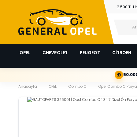
2.500 TL Ü
OPEL
CHEVROLET
PEUGEOT
CİTROEN
🎁
50.000
Anasayfa
OPEL
Combo C
Opel Combo C Porya B