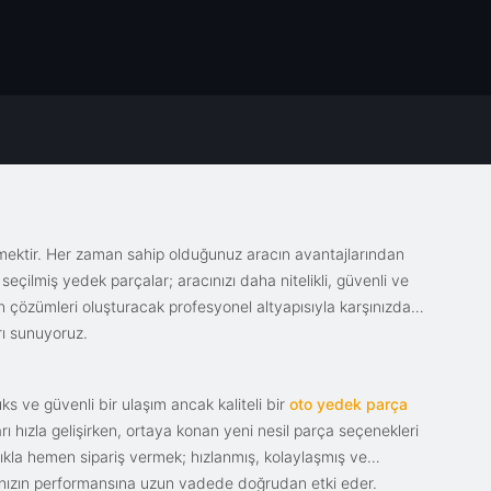
emektir. Her zaman sahip olduğunuz aracın avantajlarından
eçilmiş yedek parçalar; aracınızı daha nitelikli, güvenli ve
sin çözümleri oluşturacak profesyonel altyapısıyla karşınızda.
rı sunuyoruz.
s ve güvenli bir ulaşım ancak kaliteli bir
oto yedek parça
ı hızla gelişirken, ortaya konan yeni nesil parça seçenekleri
tıkla hemen sipariş vermek; hızlanmış, kolaylaşmış ve
racınızın performansına uzun vadede doğrudan etki eder.