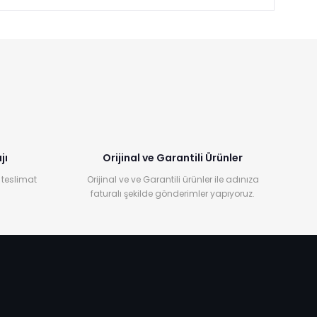
jı
Orijinal ve Garantili Ürünler
 teslimat
Orijinal ve ve Garantili ürünler ile adınıza
faturalı şekilde gönderimler yapıyoruz.