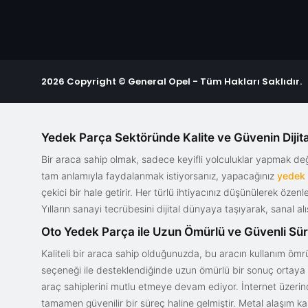
2026 Copyright © General Opel - Tüm Hakları Saklıdır.
Yedek Parça Sektöründe Kalite ve Güvenin Dijita
Bir araca sahip olmak, sadece keyifli yolculuklar yapmak d
tam anlamıyla faydalanmak istiyorsanız, yapacağınız
yedek
çekici bir hale getirir. Her türlü ihtiyacınız düşünülerek özen
Yılların sanayi tecrübesini dijital dünyaya taşıyarak, sanal 
Oto Yedek Parça ile Uzun Ömürlü ve Güvenli Sü
Kaliteli bir araca sahip olduğunuzda, bu aracın kullanım ömrü
seçeneği ile desteklendiğinde uzun ömürlü bir sonuç ortaya ko
araç sahiplerini mutlu etmeye devam ediyor. İnternet üzerind
tamamen güvenilir bir süreç haline gelmiştir. Metal alaşım ka