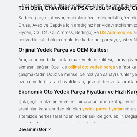
Uzman ekibimizle birlikte önceliğimiz, aracınızın tam ihtiyac
Tüm Opel, Chevrolet ve PSA Grubu (Peugeot, Ci
Sadece parça satmıyor, markalara özel mühendislik çözümler
Cruze, Aveo ve Captiva için aradığınız her vidayı stoklarım
Elysée, C3, C4, C5 Aircross, Berlingo) ve
DS Automobiles
ar
periyodik kışlık bakım ürünlerine kadar her parçayı, şasi (VIN)
Orijinal Yedek Parça ve OEM Kalitesi
Araç onarımında kullanılan malzemelerin kalitesi, sürüş güvenl
akmasını sağlar. Özellikle
orijinal oto yedek parça
ve fabrika 
çalışmaktadır. Ucuz ve menşei belirsiz yan sanayi ürünler yeri
uzun ömürlü bir araç hayali kuran, güvenlikten ve tasaruftan 
Ekonomik Oto Yedek Parça Fiyatları ve Hızlı Ka
Çok çeşitli malzemeler ve her bir ürünün araca kattığı avant
araştırılan konularından biri olan
yedek parça fiyatları
konusun
sitemizde herkes tarafından net bir şekilde görülebilir. Değ
çıkabilir. Kış koşullarına özel indirimler, hızlı kargo avantajl
Devamını Gör
bir tasarım ve güce sahip olan aracınızın değerini korumak, uy