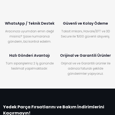
WhatsApp / Teknik Destek
Güvenli ve Kolay Ödeme
Aracınıza uyumdan emin değil
Taksit imkanı, Havale/EFT ve 3D
misiniz? Şase numaranızı
Secure ile %100 güvenli alışveriş.
gönderin, biz kontrol edelim.
Hızlı Gönderi Avantajı
Orijinal ve Garantili Ürünler
Tüm siparişleriniz 2 İş gününde
Orijinal ve ve Garantili ürünler ile
teslimat yapılmaktadır.
adınıza faturalı şekilde
gönderimler yapıyoruz.
Yedek Parça Fırsatlarını ve Bakım İndirimlerini
Kaçırmayın!