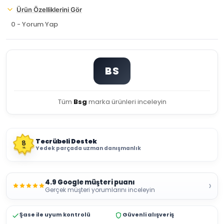
Ürün Özelliklerini Gör
0 - Yorum Yap
BS
Tüm
Bsg
marka ürünleri inceleyin
Tecrübeli Destek
8
Yedek parçada uzman danışmanlık
YIL
4.9 Google müşteri puanı
›
Gerçek müşteri yorumlarını inceleyin
Şase ile uyum kontrolü
Güvenli alışveriş