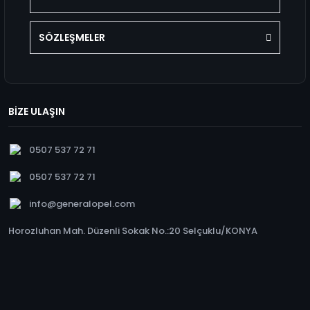
SÖZLEŞMELER
BİZE ULAŞIN
0507 537 72 71
0507 537 72 71
info@generalopel.com
Horozluhan Mah. Düzenli Sokak No.:20 Selçuklu/KONYA