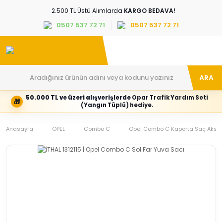
2.500 TL Üstü Alımlarda
KARGO BEDAVA!
0507 537 72 71
0507 537 72 71
ARA
50.000 TL ve üzeri alışverişlerde
Opar Trafik Yardım Seti
🎁
Hesabım
Kategoriler
(Yangın Tüplü) hediye.
Giriş
Marka,
yapın
araç
Anasayfa
veya
ve
OPEL
Combo C
Opel Combo C Kaporta Saç Aksam
yeni
parça
hesap
grubunu
oluşturun
seçin
Tüm Kategoriler
E-posta adresi
Şifre