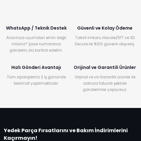
WhatsApp / Teknik Destek
Güvenli ve Kolay Ödeme
Aracınıza uyumdan emin değil
Taksit imkanı, Havale/EFT ve 3D
misiniz? Şase numaranızı
Secure ile %100 güvenli alışveriş.
gönderin, biz kontrol edelim.
Hızlı Gönderi Avantajı
Orijinal ve Garantili Ürünler
Tüm siparişleriniz 2 İş gününde
Orijinal ve ve Garantili ürünler ile
teslimat yapılmaktadır.
adınıza faturalı şekilde
gönderimler yapıyoruz.
Yedek Parça Fırsatlarını ve Bakım İndirimlerini
Kaçırmayın!