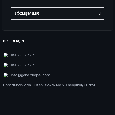
SÖZLEŞMELER
BİZE ULAŞIN
0507 537 72 71
0507 537 72 71
info@generalopel.com
Horozluhan Mah. Düzenli Sokak No.:20 Selçuklu/KONYA