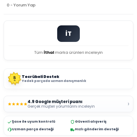
0 - Yorum Yap
İT
Tüm
İthal
marka ürünleri inceleyin
Tecrübeli Destek
8
Yedek parçada uzman danışmanlık
YIL
4.9 Google müşteri puanı
›
Gerçek müşteri yorumlarını inceleyin
Şase ile uyum kontrolü
Güvenli alışveriş
Uzman parça desteği
Hızlı gönderim desteği