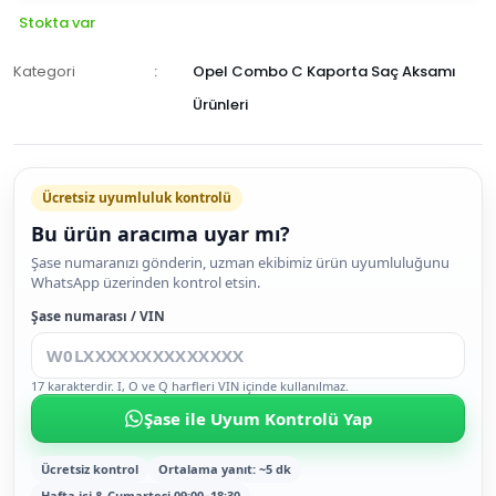
Stokta var
Kategori
Opel Combo C Kaporta Saç Aksamı
Ürünleri
Ücretsiz uyumluluk kontrolü
Bu ürün aracıma uyar mı?
SEPETE
Şase numaranızı gönderin, uzman ekibimiz ürün uyumluluğunu
WhatsApp üzerinden kontrol etsin.
EKLE
HEMEN
Şase numarası / VIN
AL
17 karakterdir. I, O ve Q harfleri VIN içinde kullanılmaz.
Şase ile Uyum Kontrolü Yap
Ücretsiz kontrol
Ortalama yanıt: ~5 dk
Hafta içi & Cumartesi 09:00–18:30