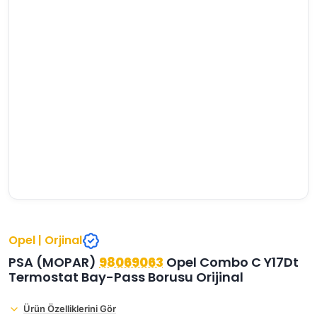
›
›
›
O
C
P
Beni
Şifremi
CHEVROLET
OPEL
PEUGEOT
hatırla
unuttum
Giriş Yap
›
›
›
M
C
D
Yeni Hesap
MOTOR
CİTROEN
DS
Oluştur
YAĞI
›
›
›
K
Ş
A
KOMPLE
ŞANZIMANLAR
AKÜ
MOTOR
Opel | Orjinal
PSA (MOPAR)
98069063
Opel Combo C Y17Dt
Termostat Bay-Pass Borusu Orijinal
Ürün Özelliklerini Gör