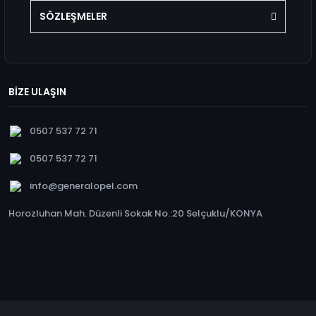
SÖZLEŞMELER
BİZE ULAŞIN
0507 537 72 71
0507 537 72 71
info@generalopel.com
Horozluhan Mah. Düzenli Sokak No.:20 Selçuklu/KONYA