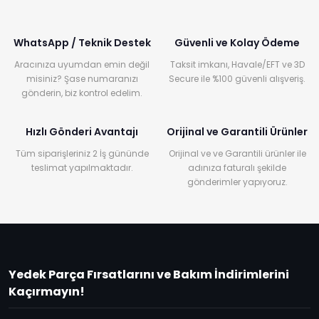
WhatsApp / Teknik Destek
Güvenli ve Kolay Ödeme
Aracınıza uyumdan emin değil
Taksit imkanı, Havale/EFT ve 3D
misiniz? Şase numaranızı
Secure ile %100 güvenli alışveriş.
gönderin, biz kontrol edelim.
Hızlı Gönderi Avantajı
Orijinal ve Garantili Ürünler
Tüm siparişleriniz 2 İş gününde
Orijinal ve ve Garantili ürünler ile
teslimat yapılmaktadır.
adınıza faturalı şekilde
gönderimler yapıyoruz.
Yedek Parça Fırsatlarını ve Bakım İndirimlerini
Kaçırmayın!