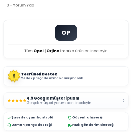
0 - Yorum Yap
OP
Tüm
Opel | Orjinal
marka ürünleri inceleyin
Tecrübeli Destek
8
Yedek parçada uzman danışmanlık
YIL
4.9 Google müşteri puanı
›
Gerçek müşteri yorumlarını inceleyin
Şase ile uyum kontrolü
Güvenli alışveriş
Uzman parça desteği
Hızlı gönderim desteği