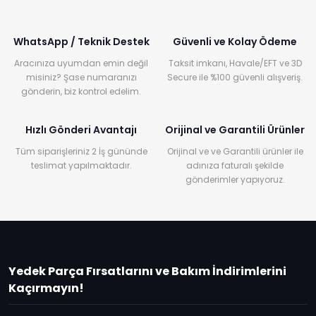
WhatsApp / Teknik Destek
Güvenli ve Kolay Ödeme
Aracınıza uyumdan emin değil
Taksit imkanı, Havale/EFT ve 3D
misiniz? Şase numaranızı
Secure ile %100 güvenli alışveriş.
gönderin, biz kontrol edelim.
Hızlı Gönderi Avantajı
Orijinal ve Garantili Ürünler
Tüm siparişleriniz 2 İş gününde
Orijinal ve ve Garantili ürünler ile
teslimat yapılmaktadır.
adınıza faturalı şekilde
gönderimler yapıyoruz.
Yedek Parça Fırsatlarını ve Bakım İndirimlerini
Kaçırmayın!