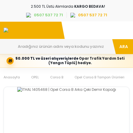
2.500 TL Üstü Alımlarda
KARGO BEDAVA!
0507 537 72 71
0507 537 72 71
ARA
50.000 TL ve üzeri alışverişlerde
Opar Trafik Yardım Seti
🎁
Hesabım
Kategoriler
(Yangın Tüplü) hediye.
Giriş
Marka,
yapın
araç
Anasayfa
veya
ve
OPEL
Corsa B
Opel Corsa B Tampon Ürünleri
yeni
parça
hesap
grubunu
oluşturun
seçin
Tüm Kategoriler
E-posta adresi
Şifre