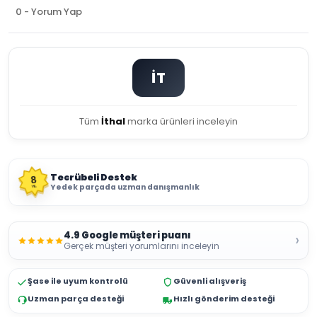
0 - Yorum Yap
İT
Tüm
İthal
marka ürünleri inceleyin
Tecrübeli Destek
8
Yedek parçada uzman danışmanlık
YIL
4.9 Google müşteri puanı
›
Gerçek müşteri yorumlarını inceleyin
Şase ile uyum kontrolü
Güvenli alışveriş
Uzman parça desteği
Hızlı gönderim desteği