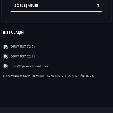
SÖZLEŞMELER
BİZE ULAŞIN
0507 537 72 71
0507 537 72 71
info@generalopel.com
Horozluhan Mah. Düzenli Sokak No.:20 Selçuklu/KONYA