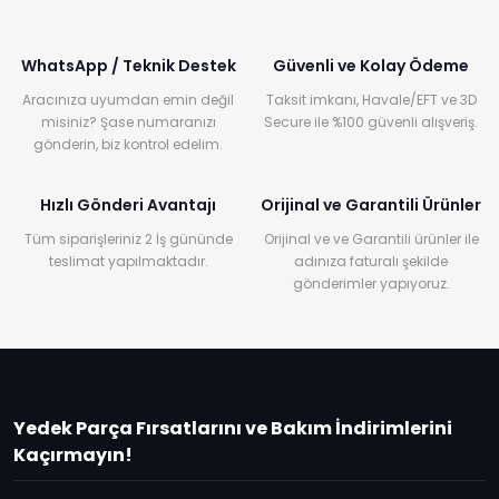
WhatsApp / Teknik Destek
Güvenli ve Kolay Ödeme
Aracınıza uyumdan emin değil
Taksit imkanı, Havale/EFT ve 3D
misiniz? Şase numaranızı
Secure ile %100 güvenli alışveriş.
gönderin, biz kontrol edelim.
Hızlı Gönderi Avantajı
Orijinal ve Garantili Ürünler
Tüm siparişleriniz 2 İş gününde
Orijinal ve ve Garantili ürünler ile
teslimat yapılmaktadır.
adınıza faturalı şekilde
gönderimler yapıyoruz.
Yedek Parça Fırsatlarını ve Bakım İndirimlerini
Kaçırmayın!