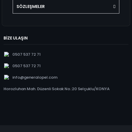
SÖZLEŞMELER
BİZE ULAŞIN
0507 537 72 71
0507 537 72 71
info@generalopel.com
Horozluhan Mah. Düzenli Sokak No.:20 Selçuklu/KONYA