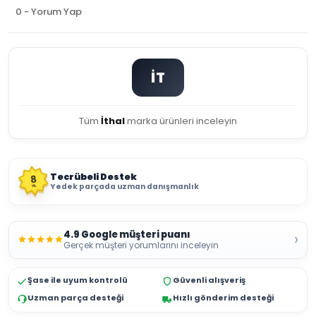
0 - Yorum Yap
İT
Tüm
İthal
marka ürünleri inceleyin
Tecrübeli Destek
8
Yedek parçada uzman danışmanlık
YIL
4.9 Google müşteri puanı
›
Gerçek müşteri yorumlarını inceleyin
Şase ile uyum kontrolü
Güvenli alışveriş
Uzman parça desteği
Hızlı gönderim desteği