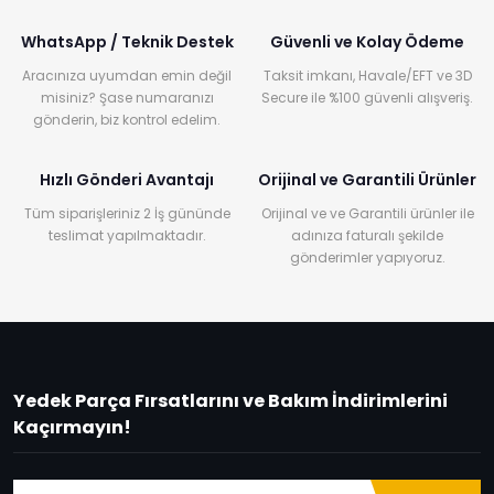
WhatsApp / Teknik Destek
Güvenli ve Kolay Ödeme
Aracınıza uyumdan emin değil
Taksit imkanı, Havale/EFT ve 3D
misiniz? Şase numaranızı
Secure ile %100 güvenli alışveriş.
gönderin, biz kontrol edelim.
Hızlı Gönderi Avantajı
Orijinal ve Garantili Ürünler
Tüm siparişleriniz 2 İş gününde
Orijinal ve ve Garantili ürünler ile
teslimat yapılmaktadır.
adınıza faturalı şekilde
gönderimler yapıyoruz.
Yedek Parça Fırsatlarını ve Bakım İndirimlerini
Kaçırmayın!