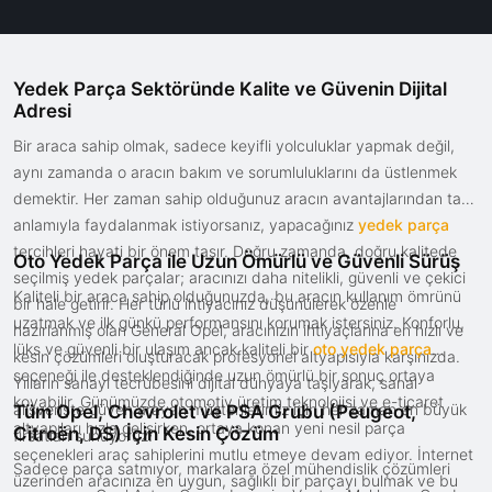
Yedek Parça Sektöründe Kalite ve Güvenin Dijital
Adresi
Bir araca sahip olmak, sadece keyifli yolculuklar yapmak değil,
aynı zamanda o aracın bakım ve sorumluluklarını da üstlenmek
demektir. Her zaman sahip olduğunuz aracın avantajlarından tam
anlamıyla faydalanmak istiyorsanız, yapacağınız
yedek parça
tercihleri hayati bir önem taşır. Doğru zamanda, doğru kalitede
Oto Yedek Parça ile Uzun Ömürlü ve Güvenli Sürüş
seçilmiş yedek parçalar; aracınızı daha nitelikli, güvenli ve çekici
Kaliteli bir araca sahip olduğunuzda, bu aracın kullanım ömrünü
bir hale getirir. Her türlü ihtiyacınız düşünülerek özenle
uzatmak ve ilk günkü performansını korumak istersiniz. Konforlu,
hazırlanmış olan General Opel, aracınızın ihtiyaçlarına en hızlı ve
lüks ve güvenli bir ulaşım ancak kaliteli bir
oto yedek parça
kesin çözümleri oluşturacak profesyonel altyapısıyla karşınızda.
seçeneği ile desteklendiğinde uzun ömürlü bir sonuç ortaya
Yılların sanayi tecrübesini dijital dünyaya taşıyarak, sanal
koyabilir. Günümüzde otomotiv üretim teknolojisi ve e-ticaret
alışverişte güven arayan müşterilerimiz için her zaman en büyük
Tüm Opel, Chevrolet ve PSA Grubu (Peugeot,
altyapıları hızla gelişirken, ortaya konan yeni nesil parça
Citroën, DS) İçin Kesin Çözüm
fırsatları sunuyoruz.
seçenekleri araç sahiplerini mutlu etmeye devam ediyor. İnternet
Sadece parça satmıyor, markalara özel mühendislik çözümleri
üzerinden aracınıza en uygun, sağlıklı bir parçayı bulmak ve bu