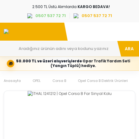
2.500 TL Üstü Alımlarda
KARGO BEDAVA!
0507 537 72 71
0507 537 72 71
ARA
50.000 TL ve üzeri alışverişlerde
Opar Trafik Yardım Seti
🎁
Hesabım
Kategoriler
(Yangın Tüplü) hediye.
Giriş
Marka,
yapın
araç
Anasayfa
veya
ve
OPEL
Corsa B
Opel Corsa B Elektrik Ürünleri
yeni
parça
hesap
grubunu
oluşturun
seçin
Tüm Kategoriler
E-posta adresi
Şifre