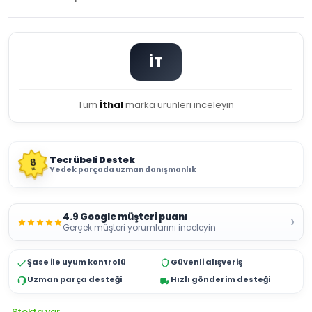
İT
Tüm
İthal
marka ürünleri inceleyin
Tecrübeli Destek
8
Yedek parçada uzman danışmanlık
YIL
4.9 Google müşteri puanı
›
Gerçek müşteri yorumlarını inceleyin
Şase ile uyum kontrolü
Güvenli alışveriş
Uzman parça desteği
Hızlı gönderim desteği
Stokta var