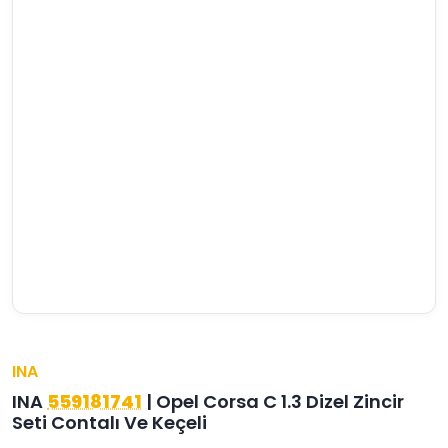
Şifre
›
›
›
O
C
P
Beni
Şifremi
CHEVROLET
OPEL
PEUGEOT
hatırla
unuttum
Giriş Yap
›
›
›
M
C
D
Yeni Hesap
MOTOR
CİTROEN
DS
Oluştur
YAĞI
›
›
›
K
Ş
A
KOMPLE
ŞANZIMANLAR
AKÜ
MOTOR
INA
INA
559181741
| Opel Corsa C 1.3 Dizel Zincir
Seti Contalı Ve Keçeli