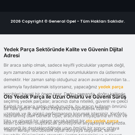
2026 Copyright © General Opel - Tüm Hakları Saklıdır.
Yedek Parça Sektöründe Kalite ve Güvenin Dijital
Adresi
Bir araca sahip olmak, sadece keyifli yolculuklar yapmak değil,
aynı zamanda o aracın bakım ve sorumluluklarını da üstlenmek
demektir. Her zaman sahip olduğunuz aracın avantajlarından tam
anlamıyla faydalanmak istiyorsanız, yapacağınız
yedek parça
tercihleri hayati bir önem taşır. Doğru zamanda, doğru kalitede
Oto Yedek Parça ile Uzun Ömürlü ve Güvenli Sürüş
seçilmiş yedek parçalar; aracınızı daha nitelikli, güvenli ve çekici
Kaliteli bir araca sahip olduğunuzda, bu aracın kullanım ömrünü
bir hale getirir. Her türlü ihtiyacınız düşünülerek özenle
uzatmak ve ilk günkü performansını korumak istersiniz. Konforlu,
hazırlanmış olan General Opel, aracınızın ihtiyaçlarına en hızlı ve
lüks ve güvenli bir ulaşım ancak kaliteli bir
oto yedek parça
kesin çözümleri oluşturacak profesyonel altyapısıyla karşınızda.
seçeneği ile desteklendiğinde uzun ömürlü bir sonuç ortaya
Yılların sanayi tecrübesini dijital dünyaya taşıyarak, sanal