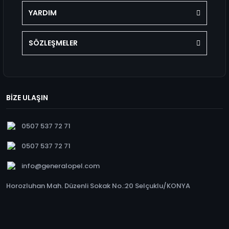
YARDIM
SÖZLEŞMELER
BİZE ULAŞIN
0507 537 72 71
0507 537 72 71
info@generalopel.com
Horozluhan Mah. Düzenli Sokak No.:20 Selçuklu/KONYA