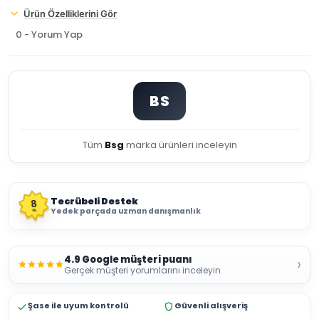
Ürün Özelliklerini Gör
0 - Yorum Yap
BS
Tüm
Bsg
marka ürünleri inceleyin
Tecrübeli Destek
8
Yedek parçada uzman danışmanlık
YIL
4.9 Google müşteri puanı
›
Gerçek müşteri yorumlarını inceleyin
Şase ile uyum kontrolü
Güvenli alışveriş