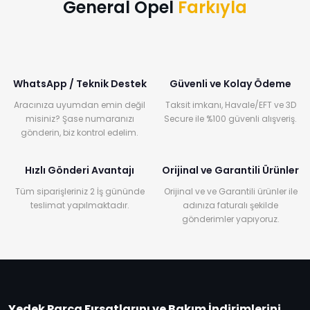
General Opel
Farkıyla
WhatsApp / Teknik Destek
Güvenli ve Kolay Ödeme
Aracınıza uyumdan emin değil
Taksit imkanı, Havale/EFT ve 3D
misiniz? Şase numaranızı
Secure ile %100 güvenli alışveriş.
gönderin, biz kontrol edelim.
Hızlı Gönderi Avantajı
Orijinal ve Garantili Ürünler
Tüm siparişleriniz 2 İş gününde
Orijinal ve ve Garantili ürünler ile
teslimat yapılmaktadır.
adınıza faturalı şekilde
gönderimler yapıyoruz.
Yedek Parça Fırsatlarını ve Bakım İndirimlerini