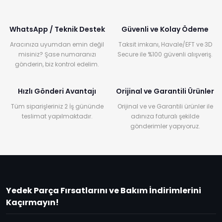
WhatsApp / Teknik Destek
Güvenli ve Kolay Ödeme
Aracınıza uyumdan emin değil
Taksit imkanı, Havale/EFT ve 3D
misiniz? Şase numaranızı
Secure ile %100 güvenli alışveriş.
gönderin, biz kontrol edelim.
Hızlı Gönderi Avantajı
Orijinal ve Garantili Ürünler
Tüm siparişleriniz 2 İş gününde
Orijinal ve ve Garantili ürünler ile
teslimat yapılmaktadır.
adınıza faturalı şekilde
gönderimler yapıyoruz.
Yedek Parça Fırsatlarını ve Bakım İndirimlerini
Kaçırmayın!