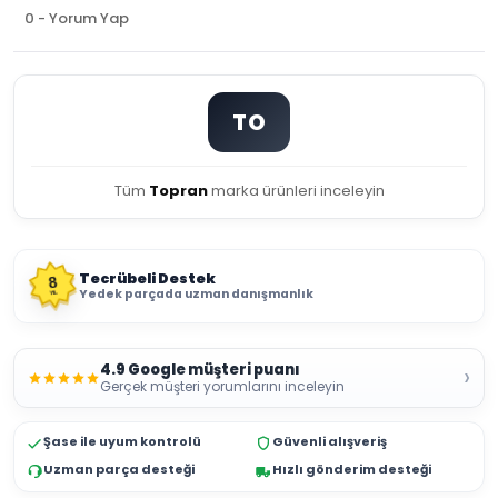
0 - Yorum Yap
TO
Tüm
Topran
marka ürünleri inceleyin
Tecrübeli Destek
8
Yedek parçada uzman danışmanlık
YIL
4.9 Google müşteri puanı
›
Gerçek müşteri yorumlarını inceleyin
Şase ile uyum kontrolü
Güvenli alışveriş
Uzman parça desteği
Hızlı gönderim desteği