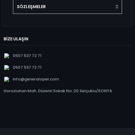
SÖZLEŞMELER
BİZE ULAŞIN
0507 537 72 71
0507 537 72 71
info@generalopel.com
Horozluhan Mah. Düzenli Sokak No.:20 Selçuklu/KONYA