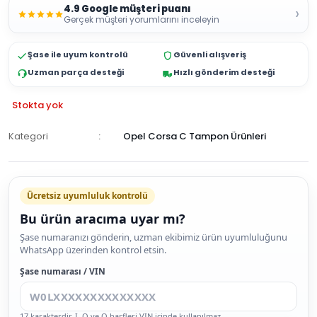
4.9 Google müşteri puanı
›
Gerçek müşteri yorumlarını inceleyin
Şase ile uyum kontrolü
Güvenli alışveriş
Uzman parça desteği
Hızlı gönderim desteği
Stokta yok
Kategori
Opel Corsa C Tampon Ürünleri
GELİNCE
HABER
Ücretsiz uyumluluk kontrolü
VER
Bu ürün aracıma uyar mı?
Şase numaranızı gönderin, uzman ekibimiz ürün uyumluluğunu
WhatsApp üzerinden kontrol etsin.
Şase numarası / VIN
17 karakterdir. I, O ve Q harfleri VIN içinde kullanılmaz.