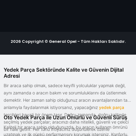
2026 Copyright © General Opel - Tüm Hakları Saklıdır.
Yedek Parça Sektöründe Kalite ve Güvenin Dijital
Adresi
Bir araca sahip olmak, sadece keyifli yolculuklar yapmak değil,
aynı zamanda o aracın bakım ve sorumluluklarını da üstlenmek
demektir. Her zaman sahip olduğunuz aracın avantajlarından tam
anlamıyla faydalanmak istiyorsanız, yapacağınız
yedek parça
tercihleri hayati bir önem taşır. Doğru zamanda, doğru kalitede
Oto Yedek Parça ile Uzun Ömürlü ve Güvenli Sürüş
seçilmiş yedek parçalar; aracınızı daha nitelikli, güvenli ve çekici
Kaliteli bir araca sahip olduğunuzda, bu aracın kullanım ömrünü
bir hale getirir. Her türlü ihtiyacınız düşünülerek özenle
uzatmak ve ilk günkü performansını korumak istersiniz. Konforlu,