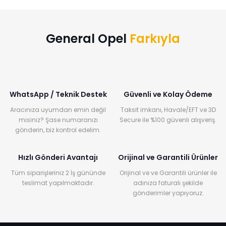
General Opel
Farkıyla
WhatsApp / Teknik Destek
Güvenli ve Kolay Ödeme
Aracınıza uyumdan emin değil
Taksit imkanı, Havale/EFT ve 3D
misiniz? Şase numaranızı
Secure ile %100 güvenli alışveriş.
gönderin, biz kontrol edelim.
Hızlı Gönderi Avantajı
Orijinal ve Garantili Ürünler
Tüm siparişleriniz 2 İş gününde
Orijinal ve ve Garantili ürünler ile
teslimat yapılmaktadır.
adınıza faturalı şekilde
gönderimler yapıyoruz.