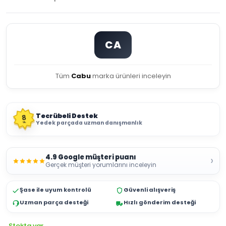
CA
Tüm
Cabu
marka ürünleri inceleyin
Tecrübeli Destek
8
Yedek parçada uzman danışmanlık
YIL
4.9 Google müşteri puanı
›
Gerçek müşteri yorumlarını inceleyin
Şase ile uyum kontrolü
Güvenli alışveriş
Uzman parça desteği
Hızlı gönderim desteği
Stokta var