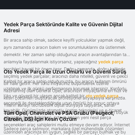
Yedek Parça Sektöründe Kalite ve Güvenin Dijital
Adresi
Bir araca sahip olmak, sadece keyifli yolculuklar yapmak değil,
aynı zamanda o aracın bakım ve sorumluluklarını da üstlenmek
demektir. Her zaman sahip olduğunuz aracın avantajlarından tam
anlamıyla faydalanmak istiyorsanız, yapacağınız
yedek parça
tercihleri hayati bir önem taşır. Doğru zamanda, doğru kalitede
Oto Yedek Parça ile Uzun Ömürlü ve Güvenli Sürüş
seçilmiş yedek parçalar; aracınızı daha nitelikli, güvenli ve çekici
Kaliteli bir araca sahip olduğunuzda, bu aracın kullanım ömrünü
bir hale getirir. Her türlü ihtiyacınız düşünülerek özenle
uzatmak ve ilk günkü performansını korumak istersiniz. Konforlu,
hazırlanmış olan General Opel, aracınızın ihtiyaçlarına en hızlı ve
lüks ve güvenli bir ulaşım ancak kaliteli bir
oto yedek parça
kesin çözümleri oluşturacak profesyonel altyapısıyla karşınızda.
seçeneği ile desteklendiğinde uzun ömürlü bir sonuç ortaya
Yılların sanayi tecrübesini dijital dünyaya taşıyarak, sanal
koyabilir. Günümüzde otomotiv üretim teknolojisi ve e-ticaret
alışverişte güven arayan müşterilerimiz için her zaman en büyük
Tüm Opel, Chevrolet ve PSA Grubu (Peugeot,
altyapıları hızla gelişirken, ortaya konan yeni nesil parça
Citroën, DS) İçin Kesin Çözüm
fırsatları sunuyoruz.
seçenekleri araç sahiplerini mutlu etmeye devam ediyor. İnternet
Sadece parça satmıyor, markalara özel mühendislik çözümleri
üzerinden aracınıza en uygun, sağlıklı bir parçayı bulmak ve bu