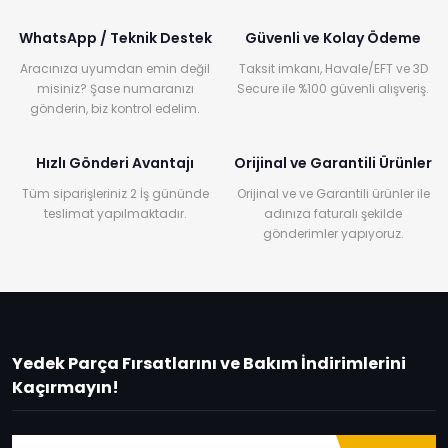
WhatsApp / Teknik Destek
Güvenli ve Kolay Ödeme
Aracınıza uyumdan emin değil
Taksit imkanı, Havale/EFT ve 3D
misiniz? Şase numaranızı
Secure ile %100 güvenli alışveriş.
gönderin, biz kontrol edelim.
Hızlı Gönderi Avantajı
Orijinal ve Garantili Ürünler
Tüm siparişleriniz 2 İş gününde
Orijinal ve ve Garantili ürünler ile
teslimat yapılmaktadır.
adınıza faturalı şekilde
gönderimler yapıyoruz.
Yedek Parça Fırsatlarını ve Bakım İndirimlerini
Kaçırmayın!