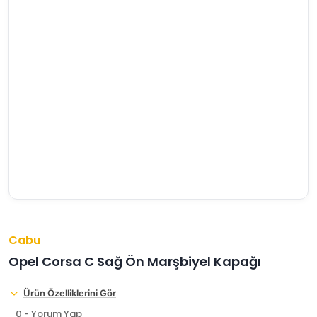
›
›
›
O
C
P
Beni
Şifremi
CHEVROLET
OPEL
PEUGEOT
hatırla
unuttum
Giriş Yap
›
›
›
M
C
D
Yeni Hesap
MOTOR
CİTROEN
DS
Oluştur
YAĞI
›
›
›
K
Ş
A
KOMPLE
ŞANZIMANLAR
AKÜ
MOTOR
Cabu
Opel Corsa C Sağ Ön Marşbiyel Kapağı
Ürün Özelliklerini Gör
0 - Yorum Yap