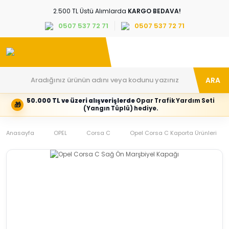
2.500 TL Üstü Alımlarda
KARGO BEDAVA!
0507 537 72 71
0507 537 72 71
ARA
50.000 TL ve üzeri alışverişlerde
Opar Trafik Yardım Seti
🎁
Hesabım
Kategoriler
(Yangın Tüplü) hediye.
Giriş
Marka,
yapın
araç
Anasayfa
veya
ve
OPEL
Corsa C
Opel Corsa C Kaporta Ürünleri
yeni
parça
hesap
grubunu
oluşturun
seçin
Tüm Kategoriler
E-posta adresi
Şifre