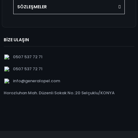
SÖZLEŞMELER
BİZE ULAŞIN
0507 537 72 71
0507 537 72 71
info@generalopel.com
Horozluhan Mah. Düzenli Sokak No.:20 Selçuklu/KONYA