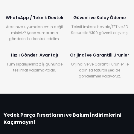
WhatsApp / Teknik Destek
Güvenli ve Kolay Ödeme
Aracınıza uyumdan emin değil
Taksit imkanı, Havale/EFT ve 3D
misiniz? Şase numaranızı
Secure ile %100 güvenli alışveriş.
gönderin, biz kontrol edelim.
Hızlı Gönderi Avantajı
Orijinal ve Garantili Ürünler
Tüm siparişleriniz 2 İş gününde
Orijinal ve ve Garantili ürünler ile
teslimat yapılmaktadır.
adınıza faturalı şekilde
gönderimler yapıyoruz.
Yedek Parça Fırsatlarını ve Bakım İndirimlerini
Kaçırmayın!