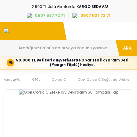
2.500 TL Üstü Alımlarda
KARGO BEDAVA!
0507 537 72 71
0507 537 72 71
ARA
50.000 TL ve üzeri alışverişlerde
Opar Trafik Yardım Seti
🎁
Hesabım
Kategoriler
(Yangın Tüplü) hediye.
Giriş
Marka,
yapın
araç
Anasayfa
veya
ve
OPEL
Corsa C
Opel Corsa C Soğutma Ürünleri
yeni
parça
hesap
grubunu
oluşturun
seçin
Tüm Kategoriler
E-posta adresi
Şifre