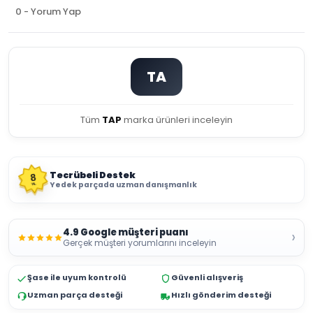
0 - Yorum Yap
TA
Tüm
TAP
marka ürünleri inceleyin
Tecrübeli Destek
8
Yedek parçada uzman danışmanlık
YIL
4.9 Google müşteri puanı
›
Gerçek müşteri yorumlarını inceleyin
Şase ile uyum kontrolü
Güvenli alışveriş
Uzman parça desteği
Hızlı gönderim desteği