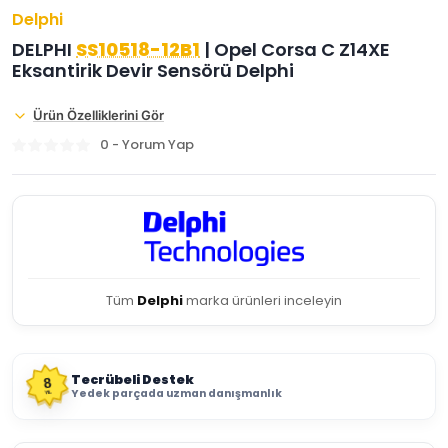
Delphi
DELPHI
SS10518-12B1
| Opel Corsa C Z14XE
Eksantirik Devir Sensörü Delphi
Ürün Özelliklerini Gör
0 - Yorum Yap
Tüm
Delphi
marka ürünleri inceleyin
Tecrübeli Destek
8
Yedek parçada uzman danışmanlık
YIL