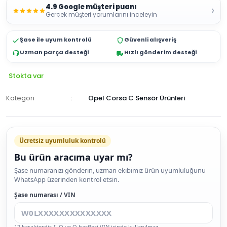
4.9 Google müşteri puanı
›
Gerçek müşteri yorumlarını inceleyin
Şase ile uyum kontrolü
Güvenli alışveriş
Uzman parça desteği
Hızlı gönderim desteği
Stokta var
Kategori
Opel Corsa C Sensör Ürünleri
Ücretsiz uyumluluk kontrolü
Bu ürün aracıma uyar mı?
SEPETE
Şase numaranızı gönderin, uzman ekibimiz ürün uyumluluğunu
WhatsApp üzerinden kontrol etsin.
EKLE
HEMEN
Şase numarası / VIN
AL
17 karakterdir. I, O ve Q harfleri VIN içinde kullanılmaz.