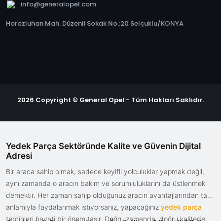
info@generalopel.com
Horozluhan Mah. Düzenli Sokak No.:20 Selçuklu/KONYA
2026 Copyright © General Opel - Tüm Hakları Saklıdır.
Yedek Parça Sektöründe Kalite ve Güvenin Dijital
Adresi
Bir araca sahip olmak, sadece keyifli yolculuklar yapmak değil,
aynı zamanda o aracın bakım ve sorumluluklarını da üstlenmek
demektir. Her zaman sahip olduğunuz aracın avantajlarından tam
anlamıyla faydalanmak istiyorsanız, yapacağınız
yedek parça
tercihleri hayati bir önem taşır. Doğru zamanda, doğru kalitede