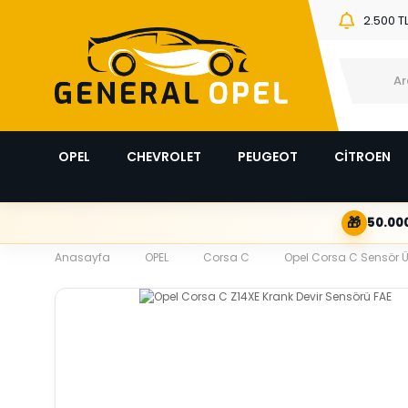
2.500 T
OPEL
CHEVROLET
PEUGEOT
CİTROEN
🎁
50.000
Anasayfa
OPEL
Corsa C
Opel Corsa C Sensör Ü