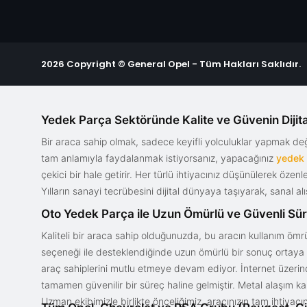
2026 Copyright © General Opel - Tüm Hakları Saklıdır.
Yedek Parça Sektöründe Kalite ve Güvenin Dijita
Bir araca sahip olmak, sadece keyifli yolculuklar yapmak d
tam anlamıyla faydalanmak istiyorsanız, yapacağınız
yedek
çekici bir hale getirir. Her türlü ihtiyacınız düşünülerek özen
Yılların sanayi tecrübesini dijital dünyaya taşıyarak, sanal 
Oto Yedek Parça ile Uzun Ömürlü ve Güvenli Sü
Kaliteli bir araca sahip olduğunuzda, bu aracın kullanım ömrü
seçeneği ile desteklendiğinde uzun ömürlü bir sonuç ortaya ko
araç sahiplerini mutlu etmeye devam ediyor. İnternet üzerind
tamamen güvenilir bir süreç haline gelmiştir. Metal alaşım ka
Uzman ekibimizle birlikte önceliğimiz, aracınızın tam ihtiyac