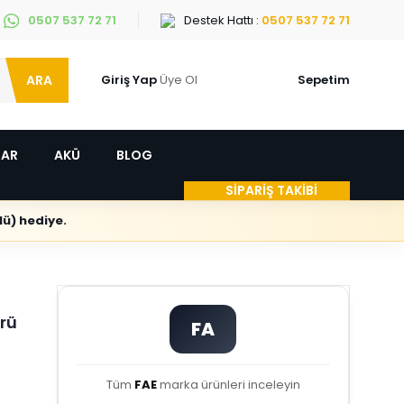
0507 537 72 71
Destek Hattı :
0507 537 72 71
ARA
Giriş Yap
Üye Ol
Sepetim
LAR
AKÜ
BLOG
SİPARİŞ TAKİBİ
ü) hediye.
rü
FA
Tüm
FAE
marka ürünleri inceleyin