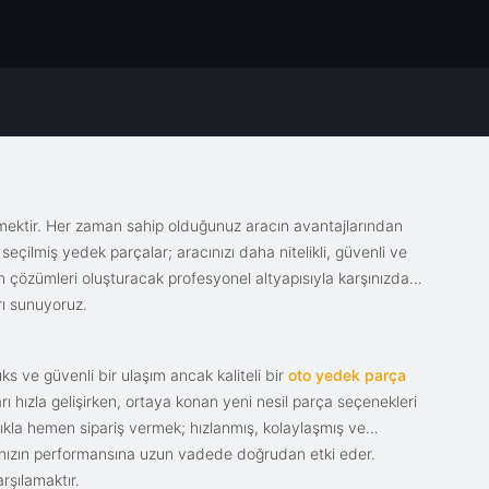
emektir. Her zaman sahip olduğunuz aracın avantajlarından
eçilmiş yedek parçalar; aracınızı daha nitelikli, güvenli ve
sin çözümleri oluşturacak profesyonel altyapısıyla karşınızda.
rı sunuyoruz.
s ve güvenli bir ulaşım ancak kaliteli bir
oto yedek parça
ı hızla gelişirken, ortaya konan yeni nesil parça seçenekleri
tıkla hemen sipariş vermek; hızlanmış, kolaylaşmış ve
racınızın performansına uzun vadede doğrudan etki eder.
rşılamaktır.