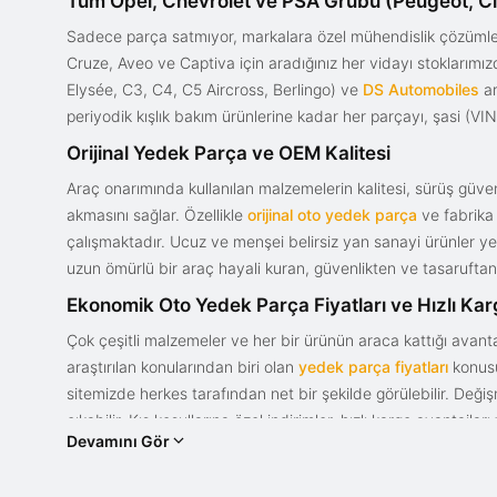
Tüm Opel, Chevrolet ve PSA Grubu (Peugeot, Ci
Sadece parça satmıyor, markalara özel mühendislik çözümler
Cruze, Aveo ve Captiva için aradığınız her vidayı stoklarım
Elysée, C3, C4, C5 Aircross, Berlingo) ve
DS Automobiles
ar
periyodik kışlık bakım ürünlerine kadar her parçayı, şasi (VIN)
Orijinal Yedek Parça ve OEM Kalitesi
Araç onarımında kullanılan malzemelerin kalitesi, sürüş güvenl
akmasını sağlar. Özellikle
orijinal oto yedek parça
ve fabrika 
çalışmaktadır. Ucuz ve menşei belirsiz yan sanayi ürünler yeri
uzun ömürlü bir araç hayali kuran, güvenlikten ve tasaruftan 
Ekonomik Oto Yedek Parça Fiyatları ve Hızlı Ka
Çok çeşitli malzemeler ve her bir ürünün araca kattığı avant
araştırılan konularından biri olan
yedek parça fiyatları
konusun
sitemizde herkes tarafından net bir şekilde görülebilir. Değ
çıkabilir. Kış koşullarına özel indirimler, hızlı kargo avantajl
Devamını Gör
bir tasarım ve güce sahip olan aracınızın değerini korumak, uy