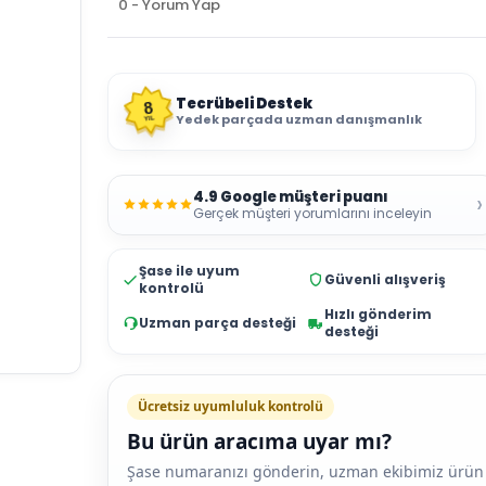
0 - Yorum Yap
Tecrübeli Destek
8
Yedek parçada uzman danışmanlık
YIL
4.9 Google müşteri puanı
›
Gerçek müşteri yorumlarını inceleyin
Şase ile uyum
Güvenli alışveriş
kontrolü
Hızlı gönderim
Uzman parça desteği
desteği
Ücretsiz uyumluluk kontrolü
Bu ürün aracıma uyar mı?
Şase numaranızı gönderin, uzman ekibimiz ürün