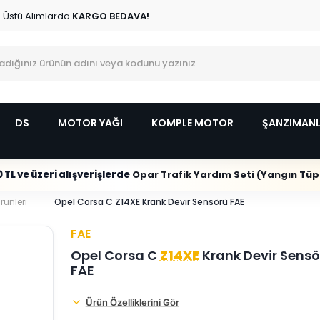
L Üstü Alımlarda
KARGO BEDAVA!
DS
MOTOR YAĞI
KOMPLE MOTOR
ŞANZIMAN
 TL ve üzeri alışverişlerde
Opar Trafik Yardım Seti (Yangın Tüpl
rünleri
Opel Corsa C Z14XE Krank Devir Sensörü FAE
FAE
Opel Corsa C
Z14XE
Krank Devir Sensö
FAE
Ürün Özelliklerini Gör