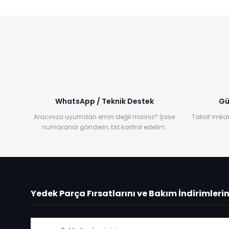
WhatsApp / Teknik Destek
Gü
Aracınıza uyumdan emin değil misiniz? Şase
Taksit imkan
numaranızı gönderin, biz kontrol edelim.
Yedek Parça Fırsatlarını ve Bakım İndirimleri