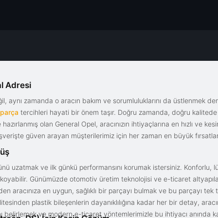
l Adresi
eğil, aynı zamanda o aracın bakım ve sorumluluklarını da üstlenmek d
 parça
tercihleri hayati bir önem taşır. Doğru zamanda, doğru kalitede s
le hazırlanmış olan General Opel, aracınızın ihtiyaçlarına en hızlı ve ke
alışverişte güven arayan müşterilerimiz için her zaman en büyük fırsatla
rüş
nü uzatmak ve ilk günkü performansını korumak istersiniz. Konforlu, lük
yabilir. Günümüzde otomotiv üretim teknolojisi ve e-ticaret altyapılar
en aracınıza en uygun, sağlıklı bir parçayı bulmak ve bu parçayı tek 
litesinden plastik bileşenlerin dayanıklılığına kadar her bir detay, a
ını belirlemek ve modern e-ticaret yöntemlerimizle bu ihtiyacı anında ka