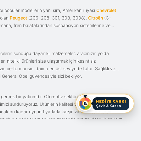
i popüler modellerin yanı sıra; Amerikan rüyası
Chevrolet
 olan
Peugeot
(206, 208, 301, 308, 3008),
Citroën
(C-
ımana, fren balatalarından süspansiyon sistemlerine ve
ticilerin sunduğu dayanıklı malzemeler, aracınızın yolda
itelikli ürünleri size ulaştırmak için kesintisiz
nızın performansını daima en üst seviyede tutar. Sağlıklı ve
i General Opel güvencesiyle sizi bekliyor.
n gerçek bir yatırımdır. Otomotiv sektörünün en çok
HEDİYE ÇARKI
mizi sürdürüyoruz. Ürünlerin kalitesi ve bunun fiyat karşılığı
Çevir & Kazan
ak bu kadar uygun fiyatlarla karşınıza bir fırsat olarak
anız olun siparişleriniz en kısa zamanda elinize ulaşır. Kusursuz
iz.