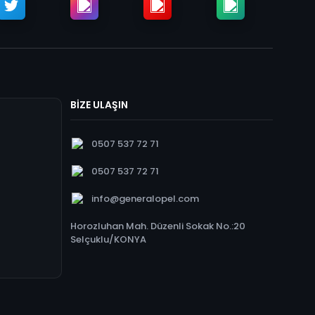
BİZE ULAŞIN
0507 537 72 71
0507 537 72 71
info@generalopel.com
Horozluhan Mah. Düzenli Sokak No.:20
Selçuklu/KONYA