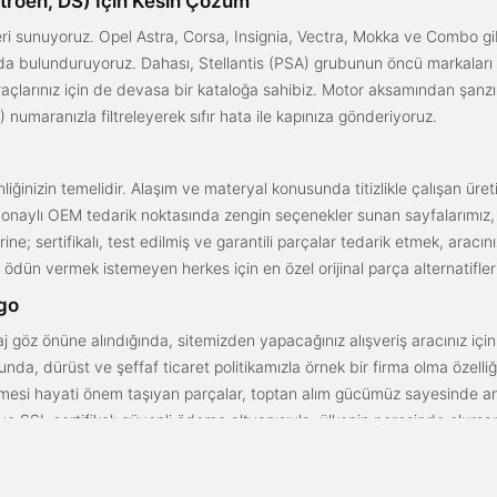
troën, DS) İçin Kesin Çözüm
i sunuyoruz. Opel Astra, Corsa, Insignia, Vectra, Mokka ve Combo gib
ızda bulunduruyoruz. Dahası, Stellantis (PSA) grubunun öncü markaları
açlarınız için de devasa bir kataloğa sahibiz. Motor aksamından şanz
 numaranızla filtreleyerek sıfır hata ile kapınıza gönderiyoruz.
iğinizin temelidir. Alaşım ve materyal konusunda titizlikle çalışan üre
onaylı OEM tedarik noktasında zengin seçenekler sunan sayfalarımız, en n
ne; sertifikalı, test edilmiş ve garantili parçalar tedarik etmek, aracı
ödün vermek istemeyen herkes için en özel orijinal parça alternatifler
rgo
aj göz önüne alındığında, sitemizden yapacağınız alışveriş aracınız içi
da, dürüst ve şeffaf ticaret politikamızla örnek bir firma olma özelliği
işmesi hayati önem taşıyan parçalar, toptan alım gücümüz sayesinde anc
arı ve SSL sertifikalı güvenli ödeme altyapısıyla; ülkenin neresinde olurs
gun fiyat avantajıyla parça kalitesini birleştirmek için doğru yerdesin