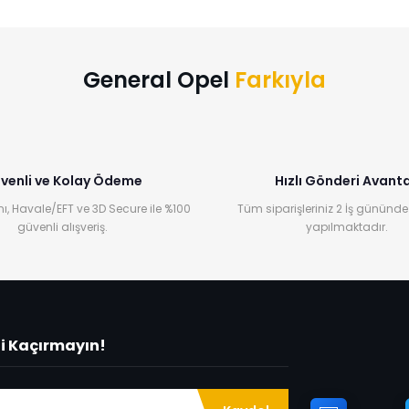
Bu ürüne ilk yorumu siz yapın!
Yorum Yaz
General Opel
Farkıyla
venli ve Kolay Ödeme
Hızlı Gönderi Avanta
ı, Havale/EFT ve 3D Secure ile %100
Tüm siparişleriniz 2 İş gününde
güvenli alışveriş.
yapılmaktadır.
ni Kaçırmayın!