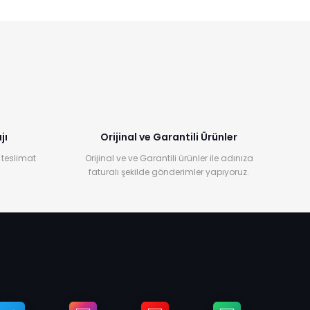
jı
Orijinal ve Garantili Ürünler
 teslimat
Orijinal ve ve Garantili ürünler ile adınıza
faturalı şekilde gönderimler yapıyoruz.