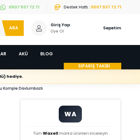
0507 537 72 71
Destek Hattı :
0507 537 72 71
Giriş Yap
ARA
Sepetim
Üye Ol
LAR
AKÜ
BLOG
SİPARİŞ TAKİBİ
ü) hediye.
ru Komple Davlumbazlı
P
WA
Tüm
Waxell
marka ürünleri inceleyin