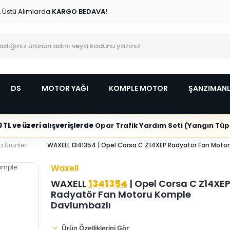
L Üstü Alımlarda
KARGO BEDAVA!
DS
MOTOR YAĞI
KOMPLE MOTOR
ŞANZIMAN
 TL ve üzeri alışverişlerde
Opar Trafik Yardım Seti (Yangın Tüpl
 Ürünleri
WAXELL 1341354 | Opel Corsa C Z14XEP Radyatör Fan Moto
Waxell
WAXELL
1341354
| Opel Corsa C Z14XE
Radyatör Fan Motoru Komple
Davlumbazlı
Ürün Özelliklerini Gör