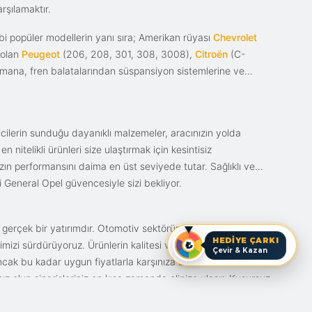
rşılamaktır.
i popüler modellerin yanı sıra; Amerikan rüyası
Chevrolet
 olan
Peugeot
(206, 208, 301, 308, 3008),
Citroën
(C-
ımana, fren balatalarından süspansiyon sistemlerine ve
ticilerin sunduğu dayanıklı malzemeler, aracınızın yolda
itelikli ürünleri size ulaştırmak için kesintisiz
nızın performansını daima en üst seviyede tutar. Sağlıklı ve
i General Opel güvencesiyle sizi bekliyor.
n gerçek bir yatırımdır. Otomotiv sektörünün en çok
HEDİYE ÇARKI
mizi sürdürüyoruz. Ürünlerin kalitesi ve bunun fiyat karşılığı
Çevir & Kazan
ak bu kadar uygun fiyatlarla karşınıza bir fırsat olarak
anız olun siparişleriniz en kısa zamanda elinize ulaşır. Kusursuz
iz.