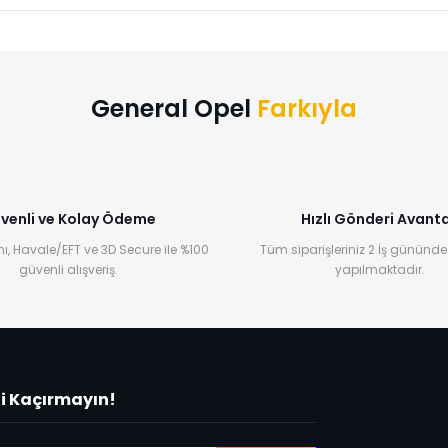
Bu ürüne ilk yorumu siz yapın!
Yorum Yaz
General Opel
Farkıyla
venli ve Kolay Ödeme
Hızlı Gönderi Avanta
ı, Havale/EFT ve 3D Secure ile %100
Tüm siparişleriniz 2 İş gününde
güvenli alışveriş.
yapılmaktadır.
ni Kaçırmayın!