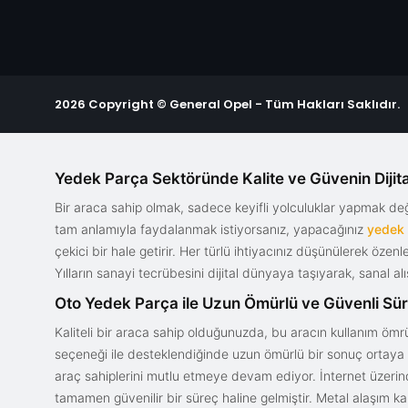
2026 Copyright © General Opel - Tüm Hakları Saklıdır.
Yedek Parça Sektöründe Kalite ve Güvenin Dijita
Bir araca sahip olmak, sadece keyifli yolculuklar yapmak d
tam anlamıyla faydalanmak istiyorsanız, yapacağınız
yedek
çekici bir hale getirir. Her türlü ihtiyacınız düşünülerek özen
Yılların sanayi tecrübesini dijital dünyaya taşıyarak, sanal 
Oto Yedek Parça ile Uzun Ömürlü ve Güvenli Sü
Kaliteli bir araca sahip olduğunuzda, bu aracın kullanım ömrü
seçeneği ile desteklendiğinde uzun ömürlü bir sonuç ortaya ko
araç sahiplerini mutlu etmeye devam ediyor. İnternet üzerind
tamamen güvenilir bir süreç haline gelmiştir. Metal alaşım ka