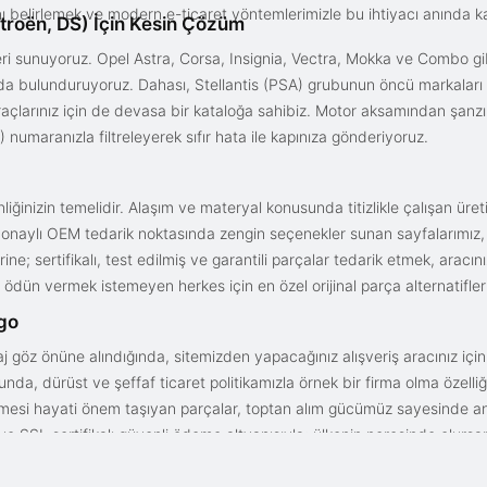
ını belirlemek ve modern e-ticaret yöntemlerimizle bu ihtiyacı anında ka
troën, DS) İçin Kesin Çözüm
i sunuyoruz. Opel Astra, Corsa, Insignia, Vectra, Mokka ve Combo gib
ızda bulunduruyoruz. Dahası, Stellantis (PSA) grubunun öncü markaları
açlarınız için de devasa bir kataloğa sahibiz. Motor aksamından şanz
 numaranızla filtreleyerek sıfır hata ile kapınıza gönderiyoruz.
iğinizin temelidir. Alaşım ve materyal konusunda titizlikle çalışan üre
onaylı OEM tedarik noktasında zengin seçenekler sunan sayfalarımız, en n
ne; sertifikalı, test edilmiş ve garantili parçalar tedarik etmek, aracı
ödün vermek istemeyen herkes için en özel orijinal parça alternatifler
rgo
aj göz önüne alındığında, sitemizden yapacağınız alışveriş aracınız içi
da, dürüst ve şeffaf ticaret politikamızla örnek bir firma olma özelliği
işmesi hayati önem taşıyan parçalar, toptan alım gücümüz sayesinde anc
arı ve SSL sertifikalı güvenli ödeme altyapısıyla; ülkenin neresinde olurs
gun fiyat avantajıyla parça kalitesini birleştirmek için doğru yerdesin