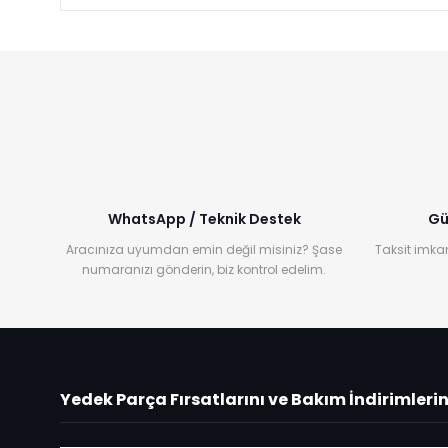
WhatsApp / Teknik Destek
Gü
Aracınıza uyumdan emin değil misiniz? Şase
Taksit imkan
numaranızı gönderin, biz kontrol edelim.
Yedek Parça Fırsatlarını ve Bakım İndirimleri