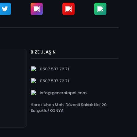
BİZE ULAŞIN
0507 537 72 71
0507 537 72 71
info@generalopel.com
Horozluhan Mah. Düzenli Sokak No.:20
Selçuklu/KONYA