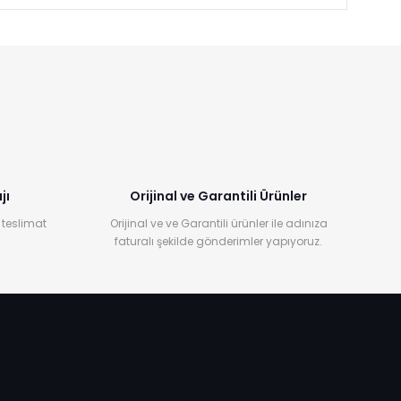
jı
Orijinal ve Garantili Ürünler
 teslimat
Orijinal ve ve Garantili ürünler ile adınıza
faturalı şekilde gönderimler yapıyoruz.