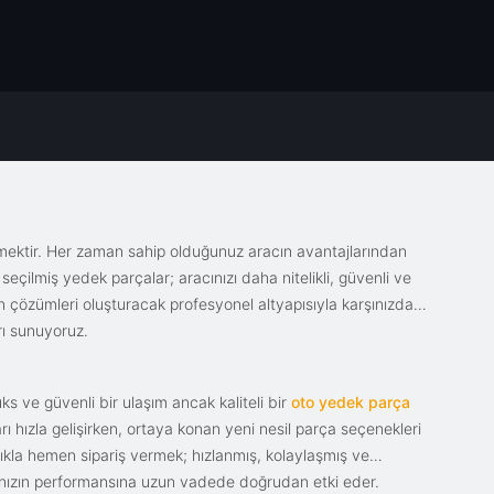
emektir. Her zaman sahip olduğunuz aracın avantajlarından
eçilmiş yedek parçalar; aracınızı daha nitelikli, güvenli ve
sin çözümleri oluşturacak profesyonel altyapısıyla karşınızda.
rı sunuyoruz.
s ve güvenli bir ulaşım ancak kaliteli bir
oto yedek parça
ı hızla gelişirken, ortaya konan yeni nesil parça seçenekleri
tıkla hemen sipariş vermek; hızlanmış, kolaylaşmış ve
racınızın performansına uzun vadede doğrudan etki eder.