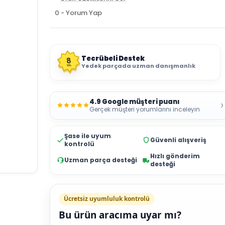
0 - Yorum Yap
Tecrübeli Destek
8
Yedek parçada uzman danışmanlık
YIL
4.9 Google müşteri puanı
›
Gerçek müşteri yorumlarını inceleyin
Şase ile uyum
Güvenli alışveriş
kontrolü
Hızlı gönderim
Uzman parça desteği
desteği
Ücretsiz uyumluluk kontrolü
Bu ürün aracıma uyar mı?