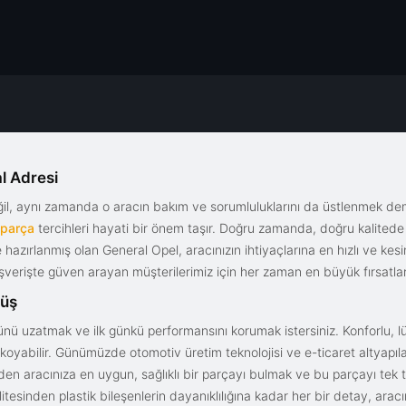
l Adresi
eğil, aynı zamanda o aracın bakım ve sorumluluklarını da üstlenmek d
 parça
tercihleri hayati bir önem taşır. Doğru zamanda, doğru kalitede s
le hazırlanmış olan General Opel, aracınızın ihtiyaçlarına en hızlı ve ke
alışverişte güven arayan müşterilerimiz için her zaman en büyük fırsatla
rüş
nü uzatmak ve ilk günkü performansını korumak istersiniz. Konforlu, lük
yabilir. Günümüzde otomotiv üretim teknolojisi ve e-ticaret altyapılar
en aracınıza en uygun, sağlıklı bir parçayı bulmak ve bu parçayı tek 
litesinden plastik bileşenlerin dayanıklılığına kadar her bir detay, a