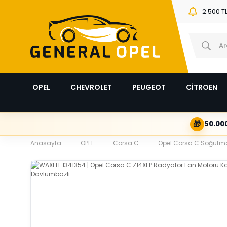
2.500 T
OPEL
CHEVROLET
PEUGEOT
CİTROEN
🎁
50.000
Anasayfa
OPEL
Corsa C
Opel Corsa C Soğutma