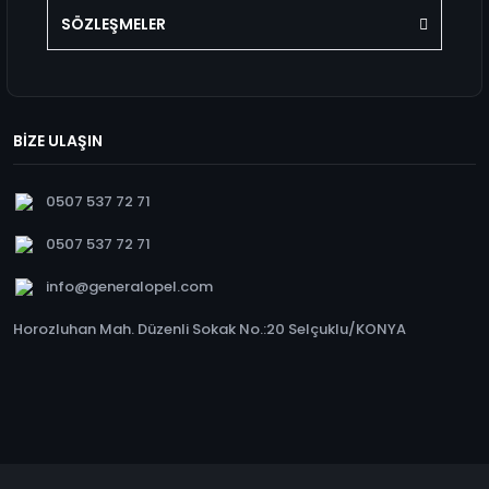
SÖZLEŞMELER
BİZE ULAŞIN
0507 537 72 71
0507 537 72 71
info@generalopel.com
Horozluhan Mah. Düzenli Sokak No.:20 Selçuklu/KONYA