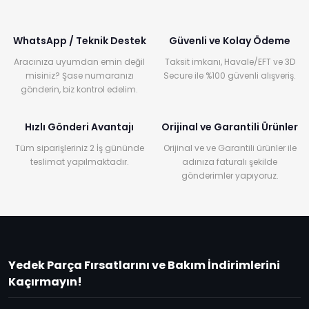
WhatsApp / Teknik Destek
Güvenli ve Kolay Ödeme
Aracınıza uyumdan emin değil
Taksit imkanı, Havale/EFT ve 3D
misiniz? Şase numaranızı
Secure ile %100 güvenli alışveriş.
gönderin, biz kontrol edelim.
Hızlı Gönderi Avantajı
Orijinal ve Garantili Ürünler
Tüm siparişleriniz 2 İş gününde
Orijinal ve ve Garantili ürünler ile
teslimat yapılmaktadır.
adınıza faturalı şekilde
gönderimler yapıyoruz.
Yedek Parça Fırsatlarını ve Bakım İndirimlerini
Kaçırmayın!