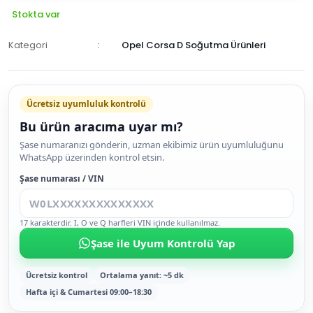
Stokta var
Kategori
Opel Corsa D Soğutma Ürünleri
Ücretsiz uyumluluk kontrolü
Bu ürün aracıma uyar mı?
SEPETE
Şase numaranızı gönderin, uzman ekibimiz ürün uyumluluğunu
WhatsApp üzerinden kontrol etsin.
EKLE
HEMEN
Şase numarası / VIN
AL
17 karakterdir. I, O ve Q harfleri VIN içinde kullanılmaz.
Şase ile Uyum Kontrolü Yap
Ücretsiz kontrol
Ortalama yanıt: ~5 dk
Hafta içi & Cumartesi 09:00–18:30