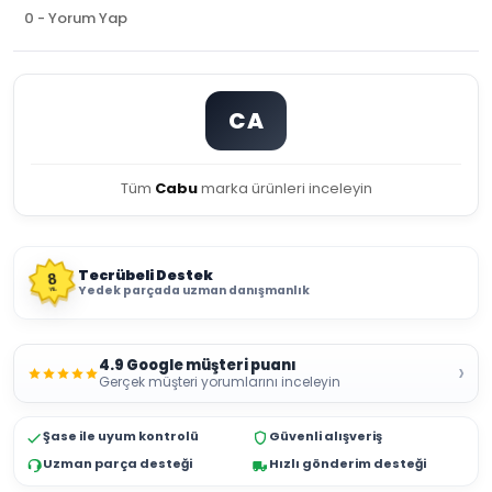
0 - Yorum Yap
CA
Tüm
Cabu
marka ürünleri inceleyin
Tecrübeli Destek
8
Yedek parçada uzman danışmanlık
YIL
4.9 Google müşteri puanı
›
Gerçek müşteri yorumlarını inceleyin
Şase ile uyum kontrolü
Güvenli alışveriş
Uzman parça desteği
Hızlı gönderim desteği