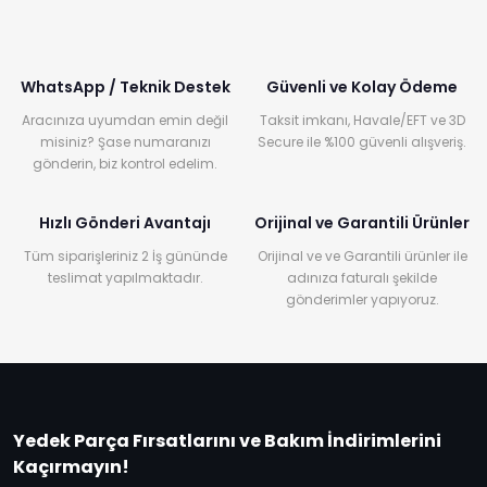
WhatsApp / Teknik Destek
Güvenli ve Kolay Ödeme
Aracınıza uyumdan emin değil
Taksit imkanı, Havale/EFT ve 3D
misiniz? Şase numaranızı
Secure ile %100 güvenli alışveriş.
gönderin, biz kontrol edelim.
Hızlı Gönderi Avantajı
Orijinal ve Garantili Ürünler
Tüm siparişleriniz 2 İş gününde
Orijinal ve ve Garantili ürünler ile
teslimat yapılmaktadır.
adınıza faturalı şekilde
gönderimler yapıyoruz.
Yedek Parça Fırsatlarını ve Bakım İndirimlerini
Kaçırmayın!