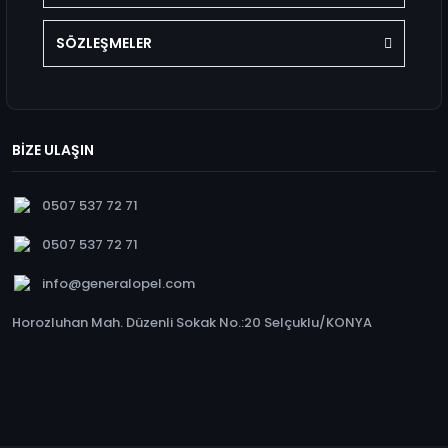
SÖZLEŞMELER
BİZE ULAŞIN
0507 537 72 71
0507 537 72 71
info@generalopel.com
Horozluhan Mah. Düzenli Sokak No.:20 Selçuklu/KONYA