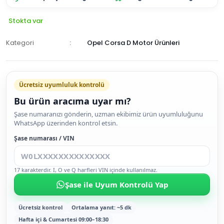
Stokta var
Kategori
Opel Corsa D Motor Ürünleri
Ücretsiz uyumluluk kontrolü
Bu ürün aracıma uyar mı?
SEPETE
Şase numaranızı gönderin, uzman ekibimiz ürün uyumluluğunu
WhatsApp üzerinden kontrol etsin.
EKLE
HEMEN
Şase numarası / VIN
AL
17 karakterdir. I, O ve Q harfleri VIN içinde kullanılmaz.
Şase ile Uyum Kontrolü Yap
Ücretsiz kontrol
Ortalama yanıt: ~5 dk
Hafta içi & Cumartesi 09:00–18:30