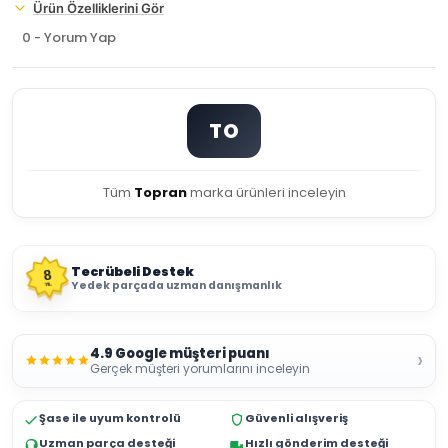
Ürün Özelliklerini Gör
0 - Yorum Yap
TO
Tüm
Topran
marka ürünleri inceleyin
Tecrübeli Destek
8
Yedek parçada uzman danışmanlık
YIL
4.9 Google müşteri puanı
›
Gerçek müşteri yorumlarını inceleyin
Şase ile uyum kontrolü
Güvenli alışveriş
Uzman parça desteği
Hızlı gönderim desteği