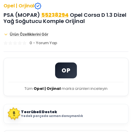
Opel | Orjinal
PSA (MOPAR)
55238294
Opel Corsa D 1.3 Dizel
Yağ Soğutucu Komple Orijinal
Ürün Özelliklerini Gör
0 - Yorum Yap
OP
Tüm
Opel | Orjinal
marka ürünleri inceleyin
Tecrübeli Destek
8
Yedek parçada uzman danışmanlık
YIL