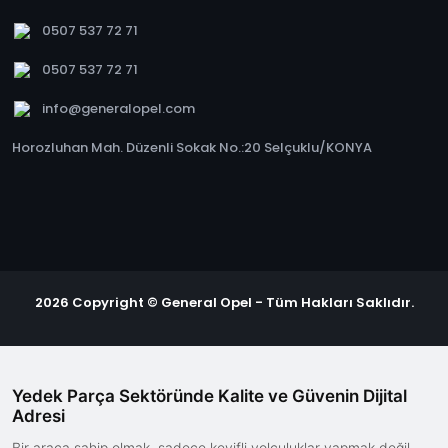
0507 537 72 71
0507 537 72 71
info@generalopel.com
Horozluhan Mah. Düzenli Sokak No.:20 Selçuklu/KONYA
2026 Copyright © General Opel - Tüm Hakları Saklıdır.
Yedek Parça Sektöründe Kalite ve Güvenin Dijital
Adresi
Bir araca sahip olmak, sadece keyifli yolculuklar yapmak değil,