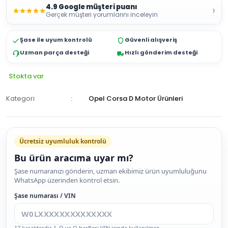
4.9 Google müşteri puanı
›
Gerçek müşteri yorumlarını inceleyin
Şase ile uyum kontrolü
Güvenli alışveriş
Uzman parça desteği
Hızlı gönderim desteği
Stokta var
Kategori
Opel Corsa D Motor Ürünleri
Ücretsiz uyumluluk kontrolü
Bu ürün aracıma uyar mı?
SEPETE
Şase numaranızı gönderin, uzman ekibimiz ürün uyumluluğunu
WhatsApp üzerinden kontrol etsin.
EKLE
HEMEN
Şase numarası / VIN
AL
17 karakterdir. I, O ve Q harfleri VIN içinde kullanılmaz.