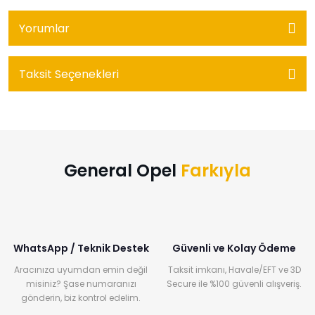
Yorumlar
Taksit Seçenekleri
General Opel
Farkıyla
WhatsApp / Teknik Destek
Güvenli ve Kolay Ödeme
Aracınıza uyumdan emin değil
Taksit imkanı, Havale/EFT ve 3D
misiniz? Şase numaranızı
Secure ile %100 güvenli alışveriş.
gönderin, biz kontrol edelim.