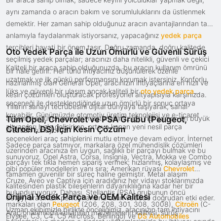
aynı zamanda o aracın bakım ve sorumluluklarını da üstlenmek
demektir. Her zaman sahip olduğunuz aracın avantajlarından tam
anlamıyla faydalanmak istiyorsanız, yapacağınız
yedek parça
tercihleri hayati bir önem taşır. Doğru zamanda, doğru kalitede
Oto Yedek Parça ile Uzun Ömürlü ve Güvenli Sürüş
seçilmiş yedek parçalar; aracınızı daha nitelikli, güvenli ve çekici
Kaliteli bir araca sahip olduğunuzda, bu aracın kullanım ömrünü
bir hale getirir. Her türlü ihtiyacınız düşünülerek özenle
uzatmak ve ilk günkü performansını korumak istersiniz. Konforlu,
hazırlanmış olan General Opel, aracınızın ihtiyaçlarına en hızlı ve
lüks ve güvenli bir ulaşım ancak kaliteli bir
oto yedek parça
kesin çözümleri oluşturacak profesyonel altyapısıyla karşınızda.
seçeneği ile desteklendiğinde uzun ömürlü bir sonuç ortaya
Yılların sanayi tecrübesini dijital dünyaya taşıyarak, sanal
koyabilir. Günümüzde otomotiv üretim teknolojisi ve e-ticaret
alışverişte güven arayan müşterilerimiz için her zaman en büyük
Tüm Opel, Chevrolet ve PSA Grubu (Peugeot,
altyapıları hızla gelişirken, ortaya konan yeni nesil parça
Citroën, DS) İçin Kesin Çözüm
fırsatları sunuyoruz.
seçenekleri araç sahiplerini mutlu etmeye devam ediyor. İnternet
Sadece parça satmıyor, markalara özel mühendislik çözümleri
üzerinden aracınıza en uygun, sağlıklı bir parçayı bulmak ve bu
sunuyoruz. Opel Astra, Corsa, Insignia, Vectra, Mokka ve Combo
parçayı tek tıkla hemen sipariş vermek; hızlanmış, kolaylaşmış ve
gibi popüler modellerin yanı sıra; Amerikan rüyası
Chevrolet
tamamen güvenilir bir süreç haline gelmiştir. Metal alaşım
Cruze, Aveo ve Captiva için aradığınız her vidayı stoklarımızda
kalitesinden plastik bileşenlerin dayanıklılığına kadar her bir
bulunduruyoruz. Dahası, Stellantis (PSA) grubunun öncü
Orijinal Yedek Parça ve OEM Kalitesi
detay, aracınızın performansına uzun vadede doğrudan etki eder.
markaları olan
Peugeot
(206, 208, 301, 308, 3008),
Citroën
(C-
Uzman ekibimizle birlikte önceliğimiz, aracınızın tam ihtiyacını
Araç onarımında kullanılan malzemelerin kalitesi, sürüş
Elysée, C3, C4, C5 Aircross, Berlingo) ve
DS Automobiles