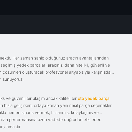
emektir. Her zaman sahip olduğunuz aracın avantajlarından
eçilmiş yedek parçalar; aracınızı daha nitelikli, güvenli ve
sin çözümleri oluşturacak profesyonel altyapısıyla karşınızda.
rı sunuyoruz.
s ve güvenli bir ulaşım ancak kaliteli bir
oto yedek parça
ı hızla gelişirken, ortaya konan yeni nesil parça seçenekleri
tıkla hemen sipariş vermek; hızlanmış, kolaylaşmış ve
racınızın performansına uzun vadede doğrudan etki eder.
rşılamaktır.