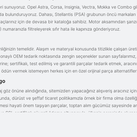
i sunuyoruz. Opel Astra, Corsa, Insignia, Vectra, Mokka ve Combo gib
ızda bulunduruyoruz. Dahası, Stellantis (PSA) grubunun öncü markaları
açlarınız için de devasa bir kataloğa sahibiz. Motor aksamından şanz
 numaranızla filtreleyerek sıfır hata ile kapınıza gönderiyoruz.
iğinizin temelidir. Alaşım ve materyal konusunda titizlikle çalışan üre
onaylı OEM tedarik noktasında zengin seçenekler sunan sayfalarımız, en n
ne; sertifikalı, test edilmiş ve garantili parçalar tedarik etmek, aracı
ödün vermek istemeyen herkes için en özel orijinal parça alternatifler
rgo
aj göz önüne alındığında, sitemizden yapacağınız alışveriş aracınız içi
da, dürüst ve şeffaf ticaret politikamızla örnek bir firma olma özelliği
işmesi hayati önem taşıyan parçalar, toptan alım gücümüz sayesinde anc
arı ve SSL sertifikalı güvenli ödeme altyapısıyla; ülkenin neresinde olurs
gun fiyat avantajıyla parça kalitesini birleştirmek için doğru yerdesin