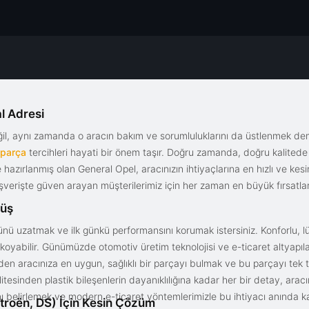
l Adresi
eğil, aynı zamanda o aracın bakım ve sorumluluklarını da üstlenmek d
 parça
tercihleri hayati bir önem taşır. Doğru zamanda, doğru kalitede s
le hazırlanmış olan General Opel, aracınızın ihtiyaçlarına en hızlı ve ke
alışverişte güven arayan müşterilerimiz için her zaman en büyük fırsatla
rüş
nü uzatmak ve ilk günkü performansını korumak istersiniz. Konforlu, lük
yabilir. Günümüzde otomotiv üretim teknolojisi ve e-ticaret altyapılar
en aracınıza en uygun, sağlıklı bir parçayı bulmak ve bu parçayı tek 
litesinden plastik bileşenlerin dayanıklılığına kadar her bir detay, a
ını belirlemek ve modern e-ticaret yöntemlerimizle bu ihtiyacı anında ka
troën, DS) İçin Kesin Çözüm