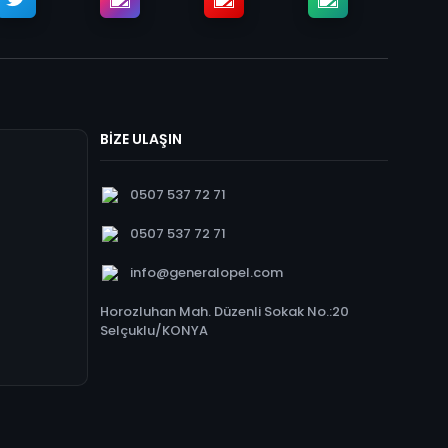
BİZE ULAŞIN
0507 537 72 71
0507 537 72 71
info@generalopel.com
Horozluhan Mah. Düzenli Sokak No.:20
Selçuklu/KONYA