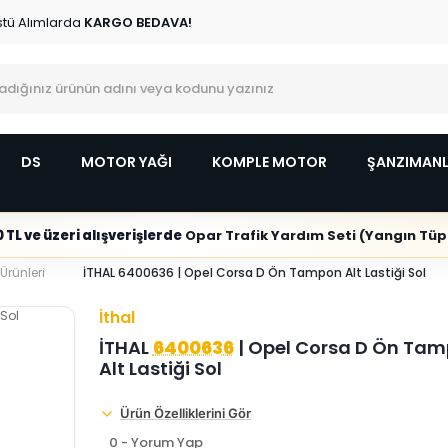
stü Alımlarda
KARGO BEDAVA!
DS
MOTOR YAĞI
KOMPLE MOTOR
ŞANZIMAN
 TL ve üzeri alışverişlerde
Opar Trafik Yardım Seti (Yangın Tüpl
rünleri
İTHAL 6400636 | Opel Corsa D Ön Tampon Alt Lastiği Sol
İthal
İTHAL
6400636
| Opel Corsa D Ön Ta
Alt Lastiği Sol
Ürün Özelliklerini Gör
0 - Yorum Yap