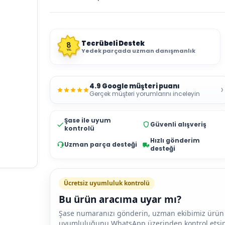
Tecrübeli Destek
8
Yedek parçada uzman danışmanlık
YIL
4.9 Google müşteri puanı
›
Gerçek müşteri yorumlarını inceleyin
Şase ile uyum
Güvenli alışveriş
kontrolü
Hızlı gönderim
Uzman parça desteği
desteği
Ücretsiz uyumluluk kontrolü
Bu ürün aracıma uyar mı?
Şase numaranızı gönderin, uzman ekibimiz ürün
uyumluluğunu WhatsApp üzerinden kontrol etsin