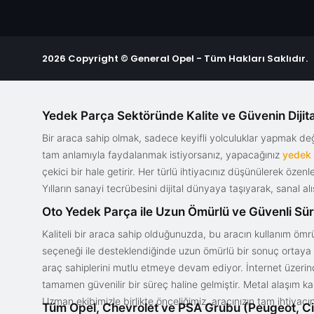
2026 Copyright © General Opel - Tüm Hakları Saklıdır.
Yedek Parça Sektöründe Kalite ve Güvenin Dijita
Bir araca sahip olmak, sadece keyifli yolculuklar yapmak d
tam anlamıyla faydalanmak istiyorsanız, yapacağınız
yedek
çekici bir hale getirir. Her türlü ihtiyacınız düşünülerek özen
Yılların sanayi tecrübesini dijital dünyaya taşıyarak, sanal 
Oto Yedek Parça ile Uzun Ömürlü ve Güvenli Sü
Kaliteli bir araca sahip olduğunuzda, bu aracın kullanım ömrü
seçeneği ile desteklendiğinde uzun ömürlü bir sonuç ortaya ko
araç sahiplerini mutlu etmeye devam ediyor. İnternet üzerind
tamamen güvenilir bir süreç haline gelmiştir. Metal alaşım ka
Uzman ekibimizle birlikte önceliğimiz, aracınızın tam ihtiyac
Tüm Opel, Chevrolet ve PSA Grubu (Peugeot, Ci