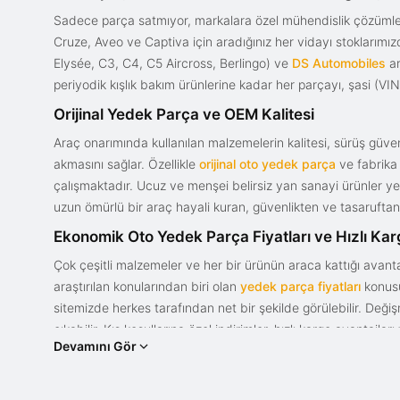
Sadece parça satmıyor, markalara özel mühendislik çözümler
Cruze, Aveo ve Captiva için aradığınız her vidayı stoklarım
Elysée, C3, C4, C5 Aircross, Berlingo) ve
DS Automobiles
ar
periyodik kışlık bakım ürünlerine kadar her parçayı, şasi (VIN)
Orijinal Yedek Parça ve OEM Kalitesi
Araç onarımında kullanılan malzemelerin kalitesi, sürüş güvenl
akmasını sağlar. Özellikle
orijinal oto yedek parça
ve fabrika 
çalışmaktadır. Ucuz ve menşei belirsiz yan sanayi ürünler yeri
uzun ömürlü bir araç hayali kuran, güvenlikten ve tasaruftan 
Ekonomik Oto Yedek Parça Fiyatları ve Hızlı Ka
Çok çeşitli malzemeler ve her bir ürünün araca kattığı avant
araştırılan konularından biri olan
yedek parça fiyatları
konusun
sitemizde herkes tarafından net bir şekilde görülebilir. Değ
çıkabilir. Kış koşullarına özel indirimler, hızlı kargo avantajl
Devamını Gör
bir tasarım ve güce sahip olan aracınızın değerini korumak, uy