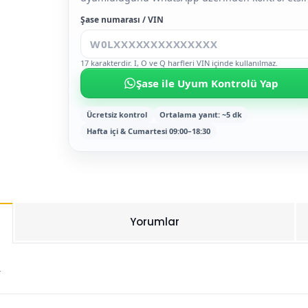
Şase numarası / VIN
17 karakterdir. I, O ve Q harfleri VIN içinde kullanılmaz.
Şase ile Uyum Kontrolü Yap
Ücretsiz kontrol
Ortalama yanıt: ~5 dk
Hafta içi & Cumartesi 09:00–18:30
Yorumlar
.
Bu ürüne ilk yorumu siz yapın!