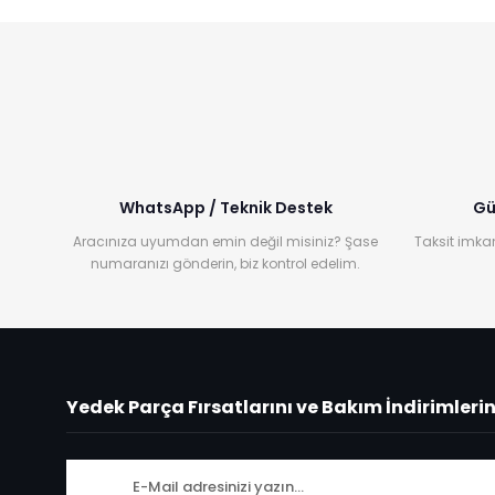
WhatsApp / Teknik Destek
Gü
Aracınıza uyumdan emin değil misiniz? Şase
Taksit imkan
numaranızı gönderin, biz kontrol edelim.
Yedek Parça Fırsatlarını ve Bakım İndirimleri