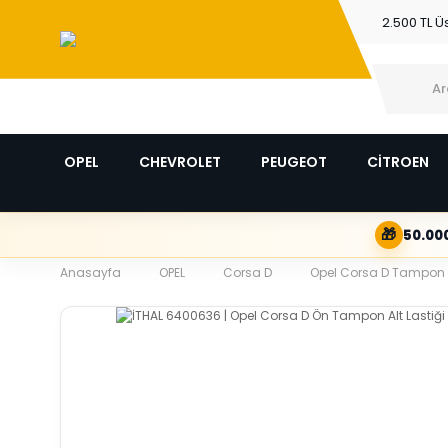
2.500 TL Ü
OPEL
CHEVROLET
PEUGEOT
CİTROEN
🎁
50.000
Anasayfa
OPEL
Corsa D
Opel Corsa D Tampon Ü