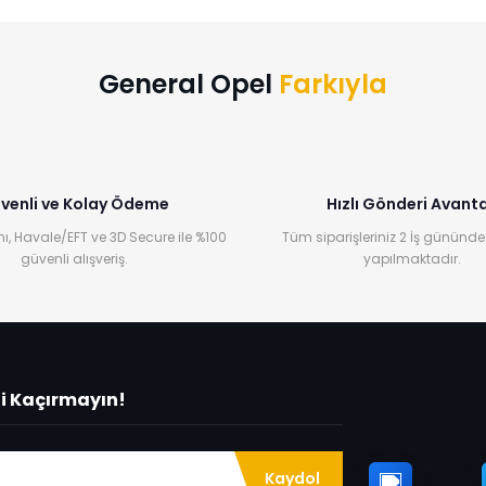
Yorum Yaz
General Opel
Farkıyla
venli ve Kolay Ödeme
Hızlı Gönderi Avanta
ı, Havale/EFT ve 3D Secure ile %100
Tüm siparişleriniz 2 İş gününde
güvenli alışveriş.
yapılmaktadır.
ni Kaçırmayın!
Kaydol