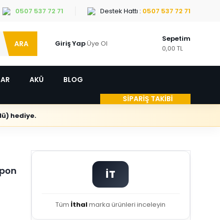
0507 537 72 71
Destek Hattı :
0507 537 72 71
Sepetim
ARA
Giriş Yap
Üye Ol
0,00 TL
LAR
AKÜ
BLOG
SİPARİŞ TAKİBİ
ü) hediye.
mpon
İT
Tüm
İthal
marka ürünleri inceleyin