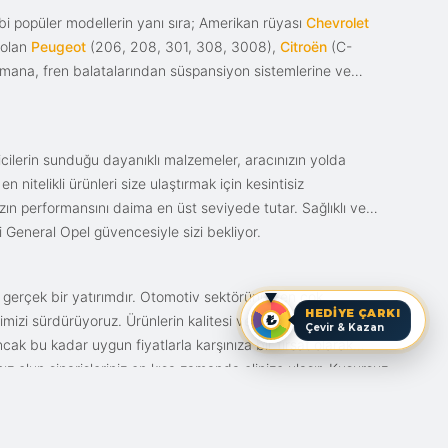
i popüler modellerin yanı sıra; Amerikan rüyası
Chevrolet
 olan
Peugeot
(206, 208, 301, 308, 3008),
Citroën
(C-
ımana, fren balatalarından süspansiyon sistemlerine ve
ticilerin sunduğu dayanıklı malzemeler, aracınızın yolda
itelikli ürünleri size ulaştırmak için kesintisiz
nızın performansını daima en üst seviyede tutar. Sağlıklı ve
i General Opel güvencesiyle sizi bekliyor.
n gerçek bir yatırımdır. Otomotiv sektörünün en çok
HEDİYE ÇARKI
mizi sürdürüyoruz. Ürünlerin kalitesi ve bunun fiyat karşılığı
Çevir & Kazan
ak bu kadar uygun fiyatlarla karşınıza bir fırsat olarak
anız olun siparişleriniz en kısa zamanda elinize ulaşır. Kusursuz
iz.