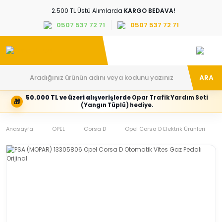
2.500 TL Üstü Alımlarda
KARGO BEDAVA!
0507 537 72 71
0507 537 72 71
ARA
50.000 TL ve üzeri alışverişlerde
Opar Trafik Yardım Seti
🎁
Hesabım
Kategoriler
(Yangın Tüplü) hediye.
Giriş
Marka,
yapın
araç
Anasayfa
veya
ve
OPEL
Corsa D
Opel Corsa D Elektrik Ürünleri
yeni
parça
hesap
grubunu
oluşturun
seçin
Tüm Kategoriler
E-posta adresi
Şifre