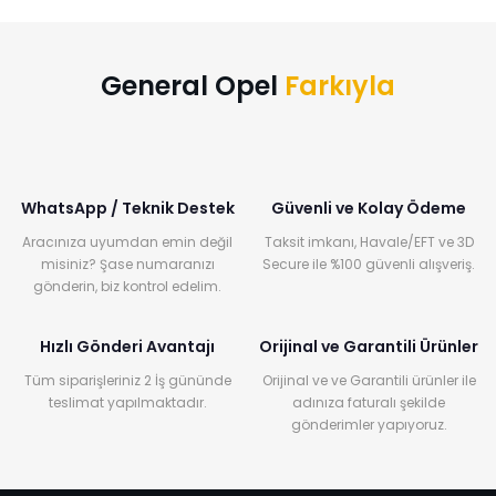
General Opel
Farkıyla
WhatsApp / Teknik Destek
Güvenli ve Kolay Ödeme
Aracınıza uyumdan emin değil
Taksit imkanı, Havale/EFT ve 3D
misiniz? Şase numaranızı
Secure ile %100 güvenli alışveriş.
gönderin, biz kontrol edelim.
Hızlı Gönderi Avantajı
Orijinal ve Garantili Ürünler
Tüm siparişleriniz 2 İş gününde
Orijinal ve ve Garantili ürünler ile
teslimat yapılmaktadır.
adınıza faturalı şekilde
gönderimler yapıyoruz.