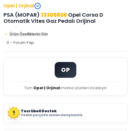
Opel | Orjinal
PSA (MOPAR)
13305806
Opel Corsa D
Otomatik Vites Gaz Pedalı Orijinal
Ürün Özelliklerini Gör
0 - Yorum Yap
OP
Tüm
Opel | Orjinal
marka ürünleri inceleyin
Tecrübeli Destek
8
Yedek parçada uzman danışmanlık
YIL