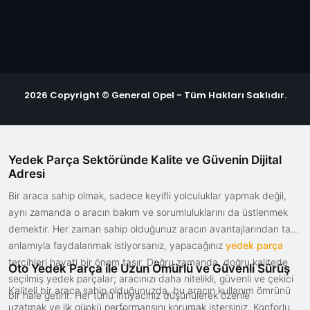
2026 Copyright © General Opel - Tüm Hakları Saklıdır.
Yedek Parça Sektöründe Kalite ve Güvenin Dijital
Adresi
Bir araca sahip olmak, sadece keyifli yolculuklar yapmak değil,
aynı zamanda o aracın bakım ve sorumluluklarını da üstlenmek
demektir. Her zaman sahip olduğunuz aracın avantajlarından tam
anlamıyla faydalanmak istiyorsanız, yapacağınız
yedek parça
tercihleri hayati bir önem taşır. Doğru zamanda, doğru kalitede
Oto Yedek Parça ile Uzun Ömürlü ve Güvenli Sürüş
seçilmiş yedek parçalar; aracınızı daha nitelikli, güvenli ve çekici
Kaliteli bir araca sahip olduğunuzda, bu aracın kullanım ömrünü
bir hale getirir. Her türlü ihtiyacınız düşünülerek özenle
uzatmak ve ilk günkü performansını korumak istersiniz. Konforlu,