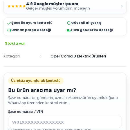
4.9 Google müşteri puanı
›
Gerçek müşteri yorumlarını inceleyin
Şase ile uyum kontrolü
Güvenli alışveriş
Uzman parça desteği
Hızlı gönderim desteği
Stokta var
Kategori
Opel Corsa D Elektrik Ürünleri
Ücretsiz uyumluluk kontrolü
Bu ürün aracıma uyar mı?
SEPETE
Şase numaranızı gönderin, uzman ekibimiz ürün uyumluluğunu
WhatsApp üzerinden kontrol etsin.
EKLE
HEMEN
Şase numarası / VIN
AL
17 karakterdir. I, O ve Q harfleri VIN içinde kullanılmaz.