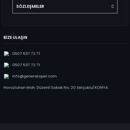
SÖZLEŞMELER
BİZE ULAŞIN
0507 537 72 71
0507 537 72 71
info@generalopel.com
Horozluhan Mah. Düzenli Sokak No.:20 Selçuklu/KONYA