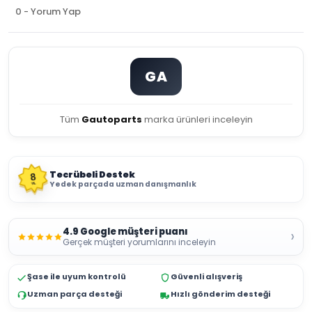
0 - Yorum Yap
GA
Tüm
Gautoparts
marka ürünleri inceleyin
Tecrübeli Destek
8
Yedek parçada uzman danışmanlık
YIL
4.9 Google müşteri puanı
›
Gerçek müşteri yorumlarını inceleyin
Şase ile uyum kontrolü
Güvenli alışveriş
Uzman parça desteği
Hızlı gönderim desteği