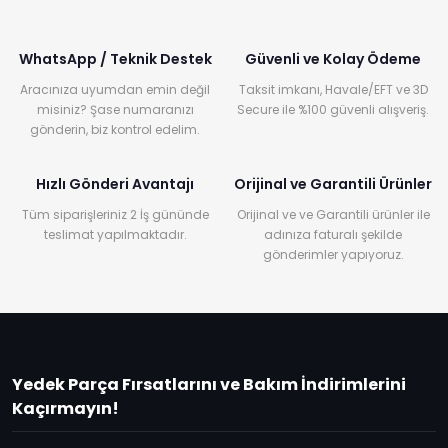
WhatsApp / Teknik Destek
Güvenli ve Kolay Ödeme
Aracınıza uyumdan emin değil
Taksit imkanı, Havale/EFT ve 3D
misiniz? Şase numaranızı
Secure ile %100 güvenli alışveriş.
gönderin, biz kontrol edelim.
Hızlı Gönderi Avantajı
Orijinal ve Garantili Ürünler
Tüm siparişleriniz 2 İş gününde
Orijinal ve ve Garantili ürünler ile
teslimat yapılmaktadır.
adınıza faturalı şekilde
gönderimler yapıyoruz.
Yedek Parça Fırsatlarını ve Bakım İndirimlerini
Kaçırmayın!